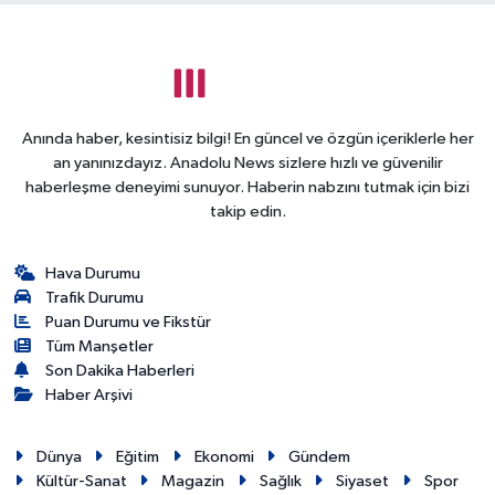
Anında haber, kesintisiz bilgi! En güncel ve özgün içeriklerle her
an yanınızdayız. Anadolu News sizlere hızlı ve güvenilir
haberleşme deneyimi sunuyor. Haberin nabzını tutmak için bizi
takip edin.
Hava Durumu
Trafik Durumu
Puan Durumu ve Fikstür
Tüm Manşetler
Son Dakika Haberleri
Haber Arşivi
Dünya
Eğitim
Ekonomi
Gündem
Kültür-Sanat
Magazin
Sağlık
Siyaset
Spor