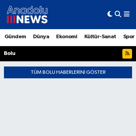
Hava Durumu
Gündem
Dünya
Ekonomi
Kültür-Sanat
Spor
Trafik Durumu
Bolu
Süper Lig Puan Durumu ve Fikstür
Tüm Manşetler
TÜM BOLU HABERLERINI GÖSTER
Son Dakika Haberleri
Haber Arşivi