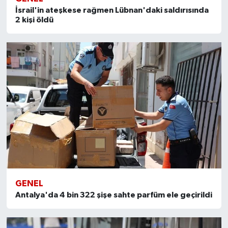
İsrail'in ateşkese rağmen Lübnan'daki saldırısında
2 kişi öldü
GENEL
Antalya'da 4 bin 322 şişe sahte parfüm ele geçirildi