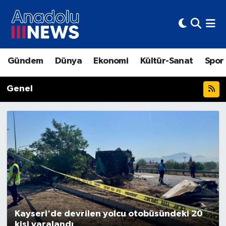
Hava Durumu
Gündem
Dünya
Ekonomi
Kültür-Sanat
Spor
Trafik Durumu
Genel
Süper Lig Puan Durumu ve Fikstür
Tüm Manşetler
Son Dakika Haberleri
Haber Arşivi
Kayseri'de devrilen yolcu otobüsündeki 20
kişi yaralandı