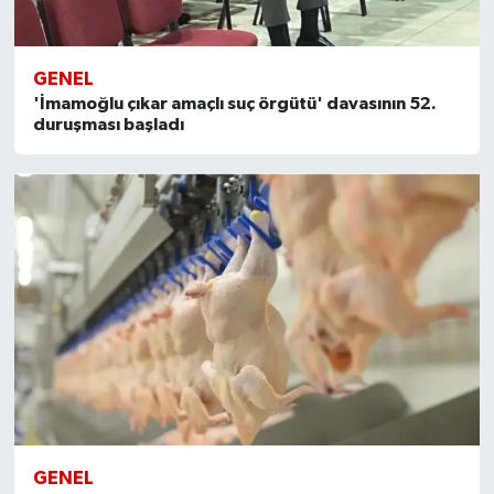
GENEL
'İmamoğlu çıkar amaçlı suç örgütü' davasının 52.
duruşması başladı
GENEL