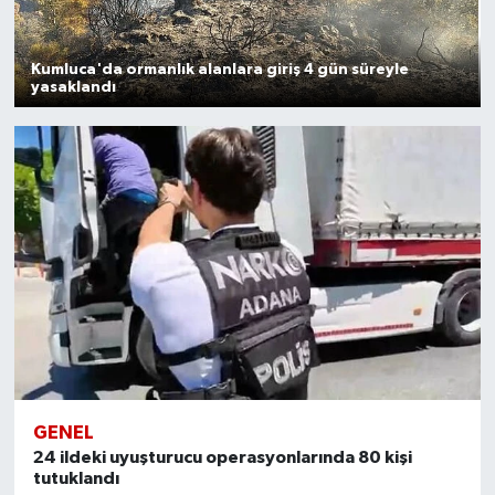
Kumluca'da ormanlık alanlara giriş 4 gün süreyle
yasaklandı
GENEL
24 ildeki uyuşturucu operasyonlarında 80 kişi
tutuklandı