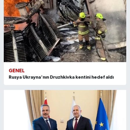
GENEL
Rusya Ukrayna'nın Druzhkivka kentini hedef aldı