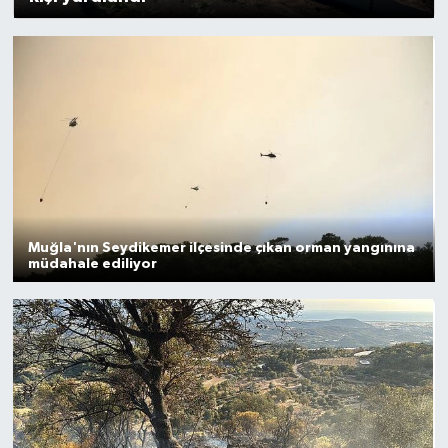
Muğla'nın Seydikemer ilçesinde çıkan orman yangınına
müdahale ediliyor