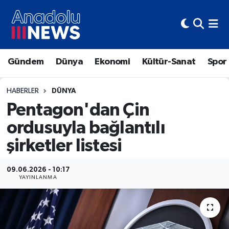
Hava Durumu
Gündem
Dünya
Ekonomi
Kültür-Sanat
Spor
Trafik Durumu
Süper Lig Puan Durumu ve Fikstür
HABERLER
DÜNYA
Pentagon'dan Çin
Tüm Manşetler
ordusuyla bağlantılı
şirketler listesi
Son Dakika Haberleri
Haber Arşivi
09.06.2026 - 10:17
YAYINLANMA