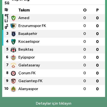
#
Takım
O
P
1
Amed
0
0
2
Erzurumspor FK
0
0
3
Başakşehir
0
0
4
Kocaelispor
0
0
5
Beşiktaş
0
0
6
Eyüpspor
0
0
7
Galatasaray
0
0
8
Çorum FK
0
0
9
Gaziantep FK
0
0
10
Alanyaspor
0
0
Detaylar için tıklayın