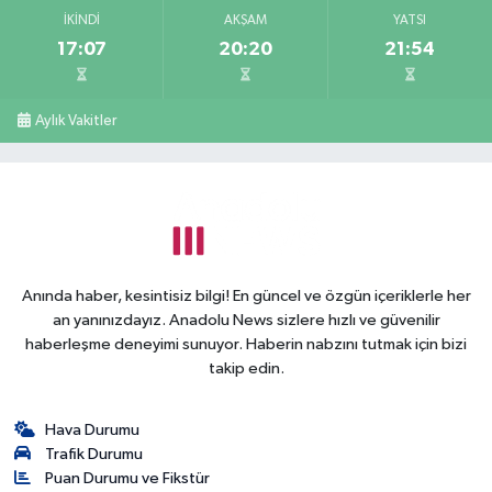
İKINDI
AKŞAM
YATSI
17:07
20:20
21:54
Aylık Vakitler
Anında haber, kesintisiz bilgi! En güncel ve özgün içeriklerle her
an yanınızdayız. Anadolu News sizlere hızlı ve güvenilir
haberleşme deneyimi sunuyor. Haberin nabzını tutmak için bizi
takip edin.
Hava Durumu
Trafik Durumu
Puan Durumu ve Fikstür