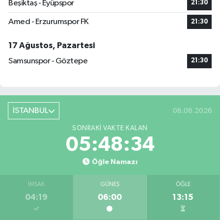
Beşiktaş - Eyüpspor
21:30
Amed - Erzurumspor FK
21:30
17 Ağustos, Pazartesi
Samsunspor - Göztepe
21:30
İSTANBUL
08.08.2026
SONRAKI VAKTE KALAN
05:48:33
Öğle Namazı
İMSAK
GÜNEŞ
ÖĞLE
04:19
06:00
13:15