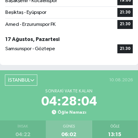
Başakşehir - Kocaelispor
19:00
Beşiktaş - Eyüpspor
21:30
Amed - Erzurumspor FK
21:30
17 Ağustos, Pazartesi
Samsunspor - Göztepe
21:30
İSTANBUL
10.08.2026
SONRAKI VAKTE KALAN
04:28:04
Öğle Namazı
İMSAK
GÜNEŞ
ÖĞLE
04:22
06:02
13:15