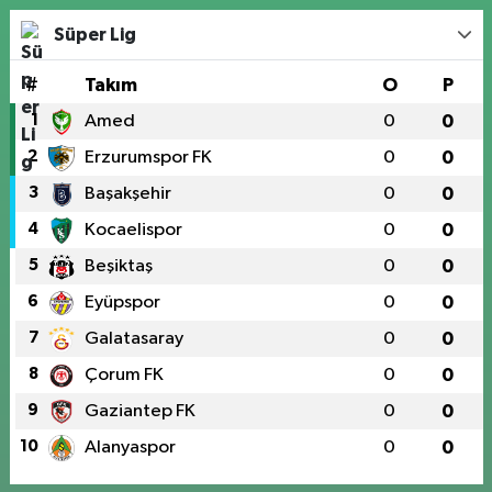
Süper Lig
#
Takım
O
P
1
Amed
0
0
2
Erzurumspor FK
0
0
3
Başakşehir
0
0
4
Kocaelispor
0
0
5
Beşiktaş
0
0
6
Eyüpspor
0
0
7
Galatasaray
0
0
8
Çorum FK
0
0
9
Gaziantep FK
0
0
10
Alanyaspor
0
0