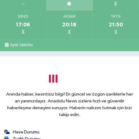
İKINDI
AKŞAM
YATSI
17:06
20:18
21:50
Aylık Vakitler
Anında haber, kesintisiz bilgi! En güncel ve özgün içeriklerle her
an yanınızdayız. Anadolu News sizlere hızlı ve güvenilir
haberleşme deneyimi sunuyor. Haberin nabzını tutmak için bizi
takip edin.
Hava Durumu
Trafik Durumu