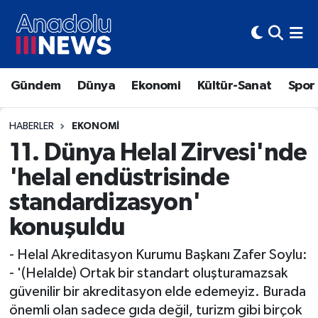
Hava Durumu
Gündem
Dünya
Ekonomi
Kültür-Sanat
Spor
Trafik Durumu
Süper Lig Puan Durumu ve Fikstür
HABERLER
EKONOMI
11. Dünya Helal Zirvesi'nde
Tüm Manşetler
'helal endüstrisinde
standardizasyon'
Son Dakika Haberleri
konuşuldu
Haber Arşivi
- Helal Akreditasyon Kurumu Başkanı Zafer Soylu:
- '(Helalde) Ortak bir standart oluşturamazsak
güvenilir bir akreditasyon elde edemeyiz. Burada
önemli olan sadece gıda değil, turizm gibi birçok