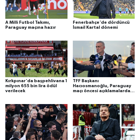
A Milli Futbol Takımı,
Fenerbahçe'de dördüncü
Paraguay maçına hazır
İsmail Kartal dönemi
Kırkpınar'da başpehlivana 1
TFF Başkanı
milyon 655 bin lira ödül
Hacıosmanoğlu, Paraguay
verilecek
maçı öncesi açıklamalarda
bulundu