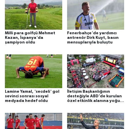
Milli para golfçü Mehmet
Fenerbahçe'de yardımcı
Kazan, İspanya'da
antrenör Dirk Kuyt, basın
şampiyon oldu
mensuplarıyla buluştu
Lamine Yamal, 'secdeli' gol
İletişim Başkanlığının
sevinci sonrası sosyal
desteğiyle ABD'de kurulan
medyada hedef oldu
özel etkinlik alanına yoğun
ilgi