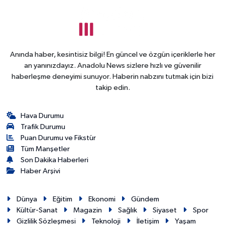
Anında haber, kesintisiz bilgi! En güncel ve özgün içeriklerle her
an yanınızdayız. Anadolu News sizlere hızlı ve güvenilir
haberleşme deneyimi sunuyor. Haberin nabzını tutmak için bizi
takip edin.
Hava Durumu
Trafik Durumu
Puan Durumu ve Fikstür
Tüm Manşetler
Son Dakika Haberleri
Haber Arşivi
Dünya
Eğitim
Ekonomi
Gündem
Kültür-Sanat
Magazin
Sağlık
Siyaset
Spor
Gizlilik Sözleşmesi
Teknoloji
İletişim
Yaşam