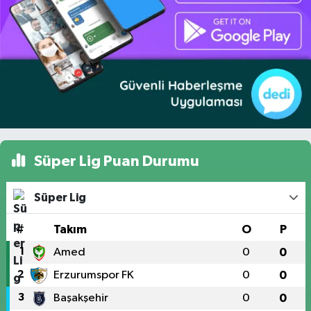
Süper Lig Puan Durumu
Süper Lig
#
Takım
O
P
1
Amed
0
0
2
Erzurumspor FK
0
0
3
Başakşehir
0
0