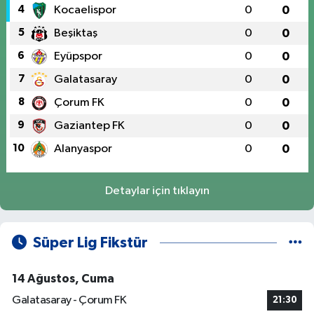
4
Kocaelispor
0
0
5
Beşiktaş
0
0
6
Eyüpspor
0
0
7
Galatasaray
0
0
8
Çorum FK
0
0
9
Gaziantep FK
0
0
10
Alanyaspor
0
0
Detaylar için tıklayın
Süper Lig Fikstür
14 Ağustos, Cuma
Galatasaray - Çorum FK
21:30