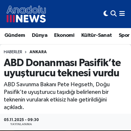
Hava Durumu
Gündem
Dünya
Ekonomi
Kültür-Sanat
Spor
Trafik Durumu
Süper Lig Puan Durumu ve Fikstür
HABERLER
ANKARA
ABD Donanması Pasifik’te
Tüm Manşetler
uyuşturucu teknesi vurdu
Son Dakika Haberleri
ABD Savunma Bakanı Pete Hegseth, Doğu
Pasifik’te uyuşturucu taşıdığı belirlenen bir
Haber Arşivi
teknenin vurularak etkisiz hale getirildiğini
açıkladı.
05.11.2025 - 09:30
YAYINLANMA