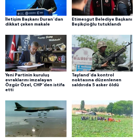
İletişim Başkanı Duran'dan
Etimesgut Belediye Başkanı
dikkat çeken makale
Beşikçioğlu tutuklandı
Yeni Partinin kuruluş
Tayland'da kontrol
evraklarını imzalayan
noktasına düzenlenen
Özgür Özel, CHP'den istifa
saldırıda 5 asker öldü
etti