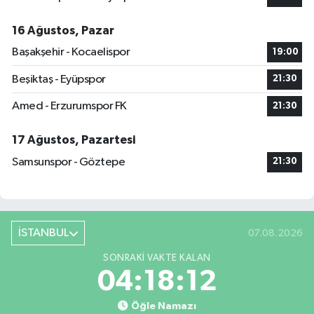
16 Ağustos, Pazar
Başakşehir - Kocaelispor
19:00
Beşiktaş - Eyüpspor
21:30
Amed - Erzurumspor FK
21:30
17 Ağustos, Pazartesi
Samsunspor - Göztepe
21:30
İSTANBUL
07.08.2026
SONRAKI VAKTE KALAN
04:18:11
Öğle Namazı