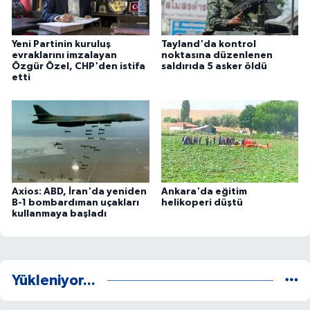
Yeni Partinin kuruluş
Tayland'da kontrol
evraklarını imzalayan
noktasına düzenlenen
Özgür Özel, CHP'den istifa
saldırıda 5 asker öldü
etti
Axios: ABD, İran'da yeniden
Ankara'da eğitim
B-1 bombardıman uçakları
helikoperi düştü
kullanmaya başladı
Yükleniyor...