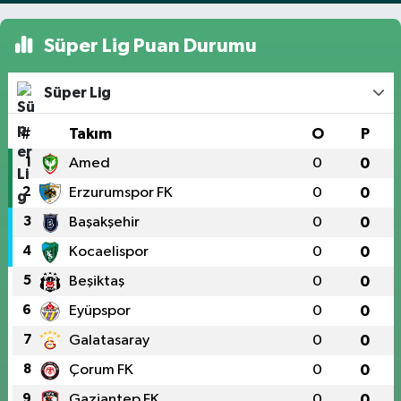
Süper Lig Puan Durumu
Süper Lig
#
Takım
O
P
1
Amed
0
0
2
Erzurumspor FK
0
0
3
Başakşehir
0
0
4
Kocaelispor
0
0
5
Beşiktaş
0
0
6
Eyüpspor
0
0
7
Galatasaray
0
0
8
Çorum FK
0
0
9
Gaziantep FK
0
0