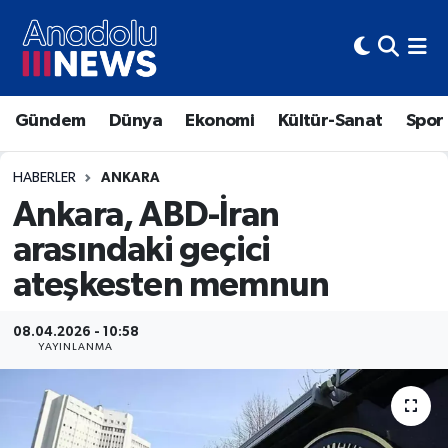
Hava Durumu
Gündem
Dünya
Ekonomi
Kültür-Sanat
Spor
Trafik Durumu
Süper Lig Puan Durumu ve Fikstür
HABERLER
ANKARA
Ankara, ABD-İran
Tüm Manşetler
arasındaki geçici
ateşkesten memnun
Son Dakika Haberleri
Haber Arşivi
08.04.2026 - 10:58
YAYINLANMA