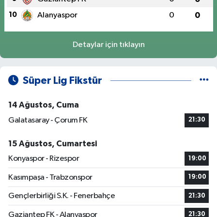
10
Alanyaspor
0
0
Detaylar için tıklayın
Süper Lig Fikstür
14 Ağustos, Cuma
Galatasaray - Çorum FK
21:30
15 Ağustos, Cumartesi
Konyaspor - Rizespor
19:00
Kasımpaşa - Trabzonspor
19:00
Gençlerbirliği S.K. - Fenerbahçe
21:30
Gaziantep FK - Alanyaspor
21:30