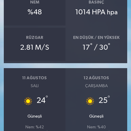
NEM
BASINÇ
%48
1014 HPA
hpa
RÜZGAR
EN DÜŞÜK / EN YÜKSEK
°
°
2.81 M/S
17
/ 30
11 AĞUSTOS
12 AĞUSTOS
SALI
ÇARŞAMBA
°
°
24
25
Güneşli
Güneşli
Nem: %42
Nem: %40