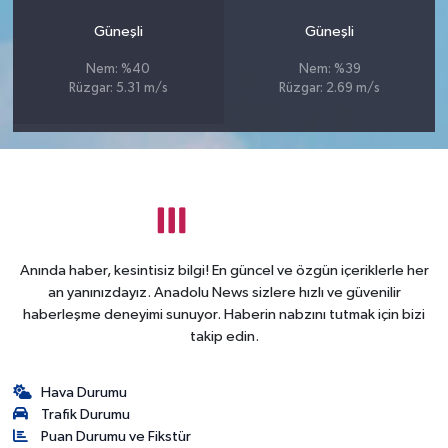
Güneşli
Güneşli
Nem: %40
Nem: %39
Rüzgar: 5.31 m/s
Rüzgar: 2.69 m/s
Anında haber, kesintisiz bilgi! En güncel ve özgün içeriklerle her
an yanınızdayız. Anadolu News sizlere hızlı ve güvenilir
haberleşme deneyimi sunuyor. Haberin nabzını tutmak için bizi
takip edin.
Hava Durumu
Trafik Durumu
Puan Durumu ve Fikstür