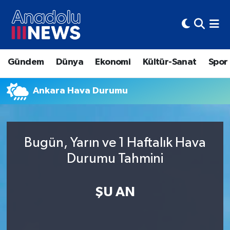
Hava Durumu
Gündem
Dünya
Ekonomi
Kültür-Sanat
Spor
Trafik Durumu
Ankara Hava Durumu
Süper Lig Puan Durumu ve Fikstür
Tüm Manşetler
Bugün, Yarın ve 1 Haftalık Hava
Son Dakika Haberleri
Durumu Tahmini
Haber Arşivi
ŞU AN