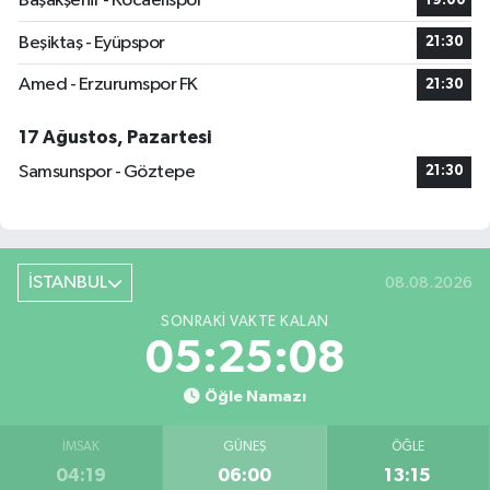
Başakşehir - Kocaelispor
19:00
Beşiktaş - Eyüpspor
21:30
Amed - Erzurumspor FK
21:30
17 Ağustos, Pazartesi
Samsunspor - Göztepe
21:30
İSTANBUL
08.08.2026
SONRAKI VAKTE KALAN
05:25:07
Öğle Namazı
İMSAK
GÜNEŞ
ÖĞLE
04:19
06:00
13:15