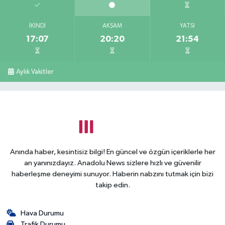
İKINDI
AKŞAM
YATSI
17:07
20:20
21:54
Aylık Vakitler
Anında haber, kesintisiz bilgi! En güncel ve özgün içeriklerle her
an yanınızdayız. Anadolu News sizlere hızlı ve güvenilir
haberleşme deneyimi sunuyor. Haberin nabzını tutmak için bizi
takip edin.
Hava Durumu
Trafik Durumu