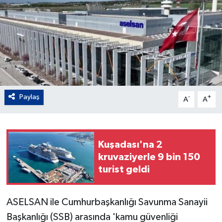
Paylaş
-
+
A
A
Kuşadası'na 2
kruvaziyerle 9 bin 150
turist geldi
ASELSAN ile Cumhurbaşkanlığı Savunma Sanayii
Başkanlığı (SSB) arasında 'kamu güvenliği