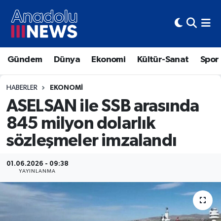
Hava Durumu
Gündem
Dünya
Ekonomi
Kültür-Sanat
Spor
Trafik Durumu
Süper Lig Puan Durumu ve Fikstür
HABERLER
EKONOMI
ASELSAN ile SSB arasında
Tüm Manşetler
845 milyon dolarlık
sözleşmeler imzalandı
Son Dakika Haberleri
Haber Arşivi
01.06.2026 - 09:38
YAYINLANMA