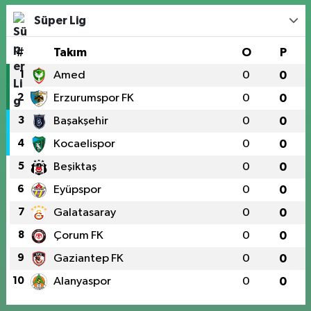
Süper Lig
#
Takım
O
P
1
Amed
0
0
2
Erzurumspor FK
0
0
3
Başakşehir
0
0
4
Kocaelispor
0
0
5
Beşiktaş
0
0
6
Eyüpspor
0
0
7
Galatasaray
0
0
8
Çorum FK
0
0
9
Gaziantep FK
0
0
10
Alanyaspor
0
0