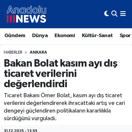
Hava Durumu
Gündem
Dünya
Ekonomi
Kültür-Sanat
Spor
Trafik Durumu
Süper Lig Puan Durumu ve Fikstür
HABERLER
ANKARA
Bakan Bolat kasım ayı dış
Tüm Manşetler
ticaret verilerini
değerlendirdi
Son Dakika Haberleri
Ticaret Bakanı Ömer Bolat, kasım ayı dış ticaret
Haber Arşivi
verilerini değerlendirerek ihracattaki artış ve cari
dengeyi güçlendiren politikaların kararlılıkla
sürdüğünü vurguladı.
31.12.2025 - 13:55