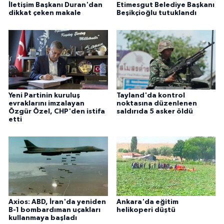
İletişim Başkanı Duran'dan
Etimesgut Belediye Başkanı
dikkat çeken makale
Beşikçioğlu tutuklandı
Yeni Partinin kuruluş
Tayland'da kontrol
evraklarını imzalayan
noktasına düzenlenen
Özgür Özel, CHP'den istifa
saldırıda 5 asker öldü
etti
Axios: ABD, İran'da yeniden
Ankara'da eğitim
B-1 bombardıman uçakları
helikoperi düştü
kullanmaya başladı