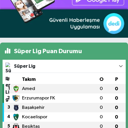
Süper Lig Puan Durumu
Süper Lig
#
Takım
O
P
1
Amed
0
0
2
Erzurumspor FK
0
0
3
Başakşehir
0
0
4
Kocaelispor
0
0
5
Beşiktaş
0
0