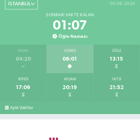
İSTANBUL
09.08.2026
SONRAKI VAKTE KALAN
01:06
Öğle Namazı
İMSAK
GÜNEŞ
ÖĞLE
04:20
06:01
13:15
İKINDI
AKŞAM
YATSI
17:06
20:19
21:52
Aylık Vakitler