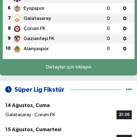
6
Eyüpspor
0
0
7
Galatasaray
0
0
8
Çorum FK
0
0
9
Gaziantep FK
0
0
10
Alanyaspor
0
0
Detaylar için tıklayın
Süper Lig Fikstür
14 Ağustos, Cuma
Galatasaray - Çorum FK
21:30
15 Ağustos, Cumartesi