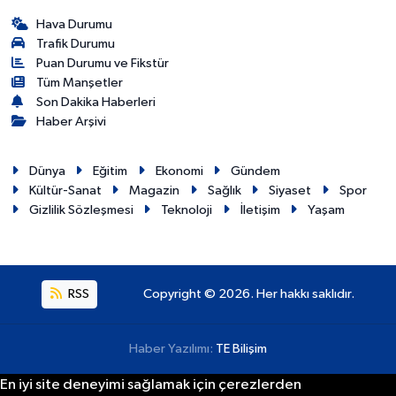
Hava Durumu
Trafik Durumu
Puan Durumu ve Fikstür
Tüm Manşetler
Son Dakika Haberleri
Haber Arşivi
Dünya
Eğitim
Ekonomi
Gündem
Kültür-Sanat
Magazin
Sağlık
Siyaset
Spor
Gizlilik Sözleşmesi
Teknoloji
İletişim
Yaşam
RSS
Copyright © 2026. Her hakkı saklıdır.
Haber Yazılımı:
TE Bilişim
En iyi site deneyimi sağlamak için çerezlerden