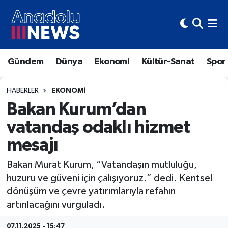
Hava Durumu
Gündem
Dünya
Ekonomi
Kültür-Sanat
Spor
Trafik Durumu
Süper Lig Puan Durumu ve Fikstür
HABERLER
EKONOMI
Bakan Kurum’dan
Tüm Manşetler
vatandaş odaklı hizmet
mesajı
Son Dakika Haberleri
Bakan Murat Kurum, “Vatandaşın mutluluğu,
Haber Arşivi
huzuru ve güveni için çalışıyoruz.” dedi. Kentsel
dönüşüm ve çevre yatırımlarıyla refahın
artırılacağını vurguladı.
07.11.2025 - 15:47