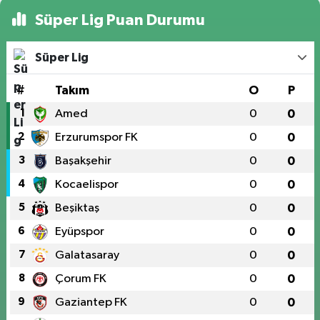
Süper Lig Puan Durumu
Süper Lig
#
Takım
O
P
1
Amed
0
0
2
Erzurumspor FK
0
0
3
Başakşehir
0
0
4
Kocaelispor
0
0
5
Beşiktaş
0
0
6
Eyüpspor
0
0
7
Galatasaray
0
0
8
Çorum FK
0
0
9
Gaziantep FK
0
0