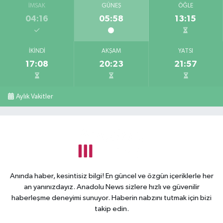
İMSAK
GÜNEŞ
ÖĞLE
04:16
05:58
13:15
İKINDI
AKŞAM
YATSI
17:08
20:23
21:57
Aylık Vakitler
Anında haber, kesintisiz bilgi! En güncel ve özgün içeriklerle her
an yanınızdayız. Anadolu News sizlere hızlı ve güvenilir
haberleşme deneyimi sunuyor. Haberin nabzını tutmak için bizi
takip edin.