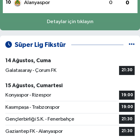
10
Alanyaspor
0
0
Detaylar için tıklayın
Süper Lig Fikstür
14 Ağustos, Cuma
Galatasaray - Çorum FK
21:30
15 Ağustos, Cumartesi
Konyaspor - Rizespor
19:00
Kasımpaşa - Trabzonspor
19:00
Gençlerbirliği S.K. - Fenerbahçe
21:30
Gaziantep FK - Alanyaspor
21:30