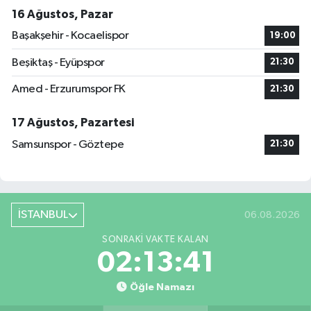
16 Ağustos, Pazar
Başakşehir - Kocaelispor
19:00
Beşiktaş - Eyüpspor
21:30
Amed - Erzurumspor FK
21:30
17 Ağustos, Pazartesi
Samsunspor - Göztepe
21:30
İSTANBUL
06.08.2026
SONRAKI VAKTE KALAN
02:13:40
Öğle Namazı