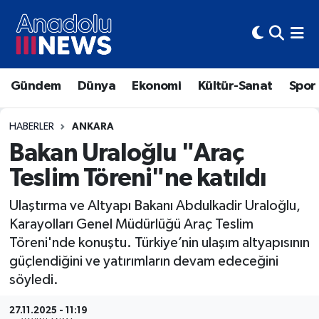
Hava Durumu
Gündem
Dünya
Ekonomi
Kültür-Sanat
Spor
Trafik Durumu
Süper Lig Puan Durumu ve Fikstür
HABERLER
ANKARA
Bakan Uraloğlu "Araç
Tüm Manşetler
Teslim Töreni"ne katıldı
Son Dakika Haberleri
Ulaştırma ve Altyapı Bakanı Abdulkadir Uraloğlu,
Karayolları Genel Müdürlüğü Araç Teslim
Haber Arşivi
Töreni'nde konuştu. Türkiye’nin ulaşım altyapısının
güçlendiğini ve yatırımların devam edeceğini
söyledi.
27.11.2025 - 11:19