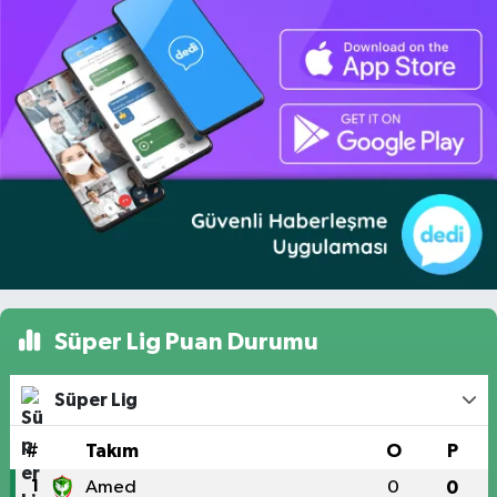
Süper Lig Puan Durumu
Süper Lig
#
Takım
O
P
1
Amed
0
0