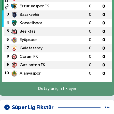
2
Erzurumspor FK
0
0
3
Başakşehir
0
0
4
Kocaelispor
0
0
5
Beşiktaş
0
0
6
Eyüpspor
0
0
7
Galatasaray
0
0
8
Çorum FK
0
0
9
Gaziantep FK
0
0
10
Alanyaspor
0
0
Detaylar için tıklayın
Süper Lig Fikstür