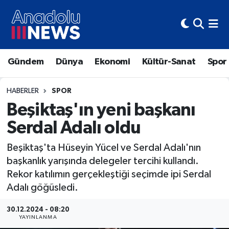
Hava Durumu
Gündem
Dünya
Ekonomi
Kültür-Sanat
Spor
Trafik Durumu
Süper Lig Puan Durumu ve Fikstür
HABERLER
SPOR
Beşiktaş'ın yeni başkanı
Tüm Manşetler
Serdal Adalı oldu
Son Dakika Haberleri
Beşiktaş'ta Hüseyin Yücel ve Serdal Adalı'nın
başkanlık yarışında delegeler tercihi kullandı.
Haber Arşivi
Rekor katılımın gerçekleştiği seçimde ipi Serdal
Adalı göğüsledi.
30.12.2024 - 08:20
YAYINLANMA