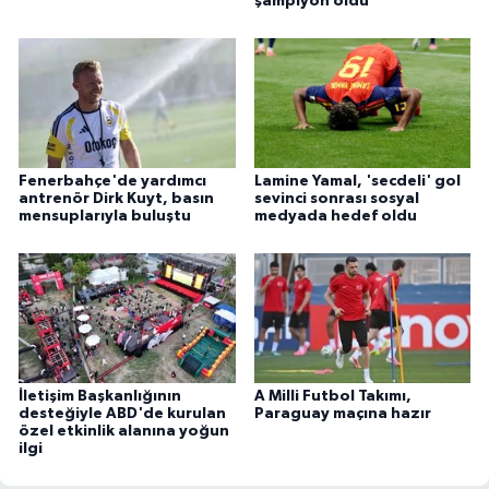
şampiyon oldu
Fenerbahçe'de yardımcı
Lamine Yamal, 'secdeli' gol
antrenör Dirk Kuyt, basın
sevinci sonrası sosyal
mensuplarıyla buluştu
medyada hedef oldu
İletişim Başkanlığının
A Milli Futbol Takımı,
desteğiyle ABD'de kurulan
Paraguay maçına hazır
özel etkinlik alanına yoğun
ilgi