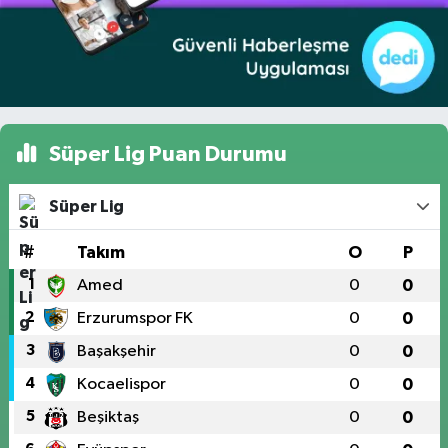
Süper Lig Puan Durumu
Süper Lig
#
Takım
O
P
1
Amed
0
0
2
Erzurumspor FK
0
0
3
Başakşehir
0
0
4
Kocaelispor
0
0
5
Beşiktaş
0
0