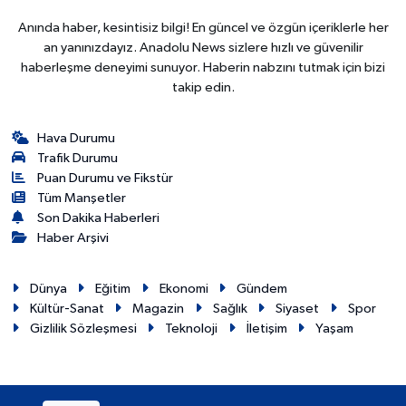
Anında haber, kesintisiz bilgi! En güncel ve özgün içeriklerle her
an yanınızdayız. Anadolu News sizlere hızlı ve güvenilir
haberleşme deneyimi sunuyor. Haberin nabzını tutmak için bizi
takip edin.
Hava Durumu
Trafik Durumu
Puan Durumu ve Fikstür
Tüm Manşetler
Son Dakika Haberleri
Haber Arşivi
Dünya
Eğitim
Ekonomi
Gündem
Kültür-Sanat
Magazin
Sağlık
Siyaset
Spor
Gizlilik Sözleşmesi
Teknoloji
İletişim
Yaşam