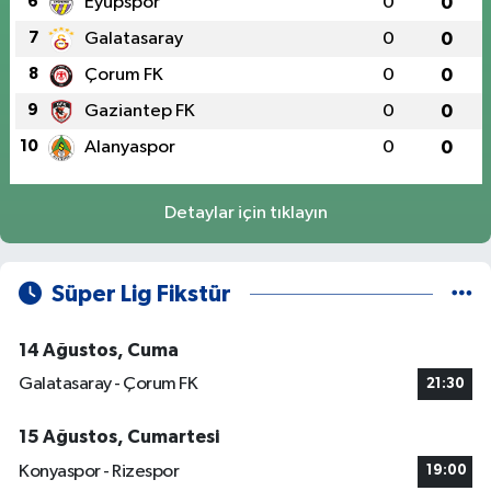
6
Eyüpspor
0
0
7
Galatasaray
0
0
8
Çorum FK
0
0
9
Gaziantep FK
0
0
10
Alanyaspor
0
0
Detaylar için tıklayın
Süper Lig Fikstür
14 Ağustos, Cuma
Galatasaray - Çorum FK
21:30
15 Ağustos, Cumartesi
Konyaspor - Rizespor
19:00