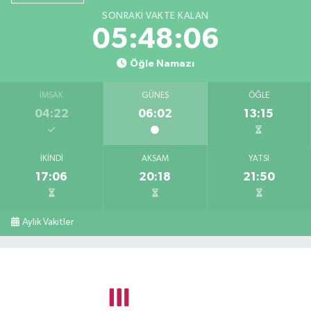
SONRAKI VAKTE KALAN
05:48:05
Öğle Namazı
İMSAK
GÜNEŞ
ÖĞLE
04:22
06:02
13:15
İKINDI
AKŞAM
YATSI
17:06
20:18
21:50
Aylık Vakitler