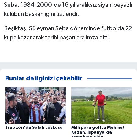
Seba, 1984-2000'de 16 yıl aralıksız siyah-beyazlı
kulübün başkanlığını üstlendi.
Beşiktaş, Süleyman Seba döneminde futbolda 22
kupa kazanarak tarihi başarılara imza attı.
Bunlar da ilginizi çekebilir
Trabzon'da Salah coşkusu
Milli para golfçü Mehmet
Kazan, İspanya'da