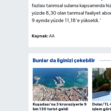
fazlası tarımsal sulama kapsamında hi
yüzde 8,30 olan tarımsal faaliyet abon
9 ayında yüzde 11,18'e yükseldi.'
Kaynak:
AA
Bunlar da ilginizi çekebilir
Kuşadası'na 3 kruvaziyerle 9
Dolar/TL 
bin 130 turist geldi
işlem gör