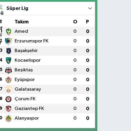
Süper Lig
#
Takım
O
P
1
Amed
0
0
2
Erzurumspor FK
0
0
3
Başakşehir
0
0
4
Kocaelispor
0
0
5
Beşiktaş
0
0
6
Eyüpspor
0
0
7
Galatasaray
0
0
8
Çorum FK
0
0
9
Gaziantep FK
0
0
0
Alanyaspor
0
0