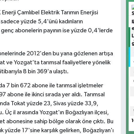
nerji Çamlıbel Elektrik Tarımın Enerjisi
n sadece yüzde 5,4'ünü kadınların
genç abonelerin payının ise yüzde 0,4'lerde
bonelerinde 2012'den bu yana gözlenen artışa
at ve Yozgat'ta tarımsal faaliyetlere yönelik
ibarıyla 8 bin 369'a ulaştı.
nda 7 bin 672 abone ile tarımsal işletmeler
97 abone ile ikinci sırada yer aldı. Tarımsal
lımda Tokat yüzde 23, Sivas yüzde 33,9,
 Üç il arasında Yozgat'ın Boğazlıyan ilçesi,
1
et abonesine sahip bölge olarak öne çıktı. Bu
k yüzde 17'sine karşılık gelirken, Boğazlıyan'ı