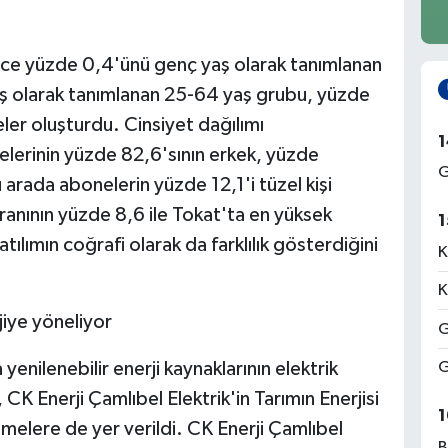
ece yüzde 0,4'ünü genç yaş olarak tanımlanan
aş olarak tanımlanan 25-64 yaş grubu, yüzde
eler oluşturdu. Cinsiyet dağılımı
1
elerinin yüzde 82,6'sının erkek, yüzde
G
arada abonelerin yüzde 12,1'i tüzel kişi
ranının yüzde 8,6 ile Tokat'ta en yüksek
1
ılımın coğrafi olarak da farklılık gösterdiğini
K
K
jiye yöneliyor
G
da yenilenebilir enerji kaynaklarının elektrik
G
CK Enerji Çamlıbel Elektrik'in Tarımın Enerjisi
1
elere de yer verildi. CK Enerji Çamlıbel
B