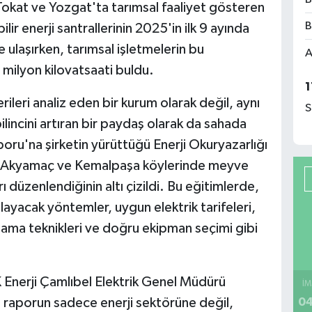
 Tokat ve Yozgat'ta tarımsal faaliyet gösteren
B
lir enerji santrallerinin 2025'in ilk 9 ayında
 ulaşırken, tarımsal işletmelerin bu
A
9 milyon kilovatsaati buldu.
1
rileri analiz eden bir kurum olarak değil, aynı
S
bilincini artıran bir paydaş olarak da sahada
aporu'na şirketin yürüttüğü Enerji Okuryazarlığı
n Akyamaç ve Kemalpaşa köylerinde meyve
ı düzenlendiğinin altı çizildi. Bu eğitimlerde,
layacak yöntemler, uygun elektrik tarifeleri,
 sulama teknikleri ve doğru ekipman seçimi gibi
 Enerji Çamlıbel Elektrik Genel Müdürü
İM
04
n raporun sadece enerji sektörüne değil,