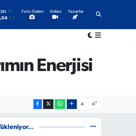
OIN
Foto Galeri
Video
Yazarlar
,04
1.2
AR
06
0.17
RO
52
0.27
LİN
46
0.35
ALTIN
ımın Enerjisi
49
2.12
100
73
-19
-
+
A
A
ükleniyor...