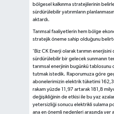
bölgesel kalkınma stratejilerinin belirl
sürdürülebilir yatırımların planlanması
aktardı.
Tarımsal faaliyetlerin hem bölge ekon
stratejik öneme sahip olduğunu belirte
'Biz CK Enerji olarak tarımın enerjisin
sürdürülebilir bir gelecek sunmanın te
tarımsal enerjinin bugünkü tablosunu o
tutmak istedik. Raporumuza göre geçen 
abonelerimizin elektrik tüketimi 162,
rakam yüzde 11,97 artarak 181,8 milyon
değişikliğinin de etkisi ile bu yaz azala
yetersizliği sonucu elektrikli sulama p
ana en önemli nedenleri arasında yer 