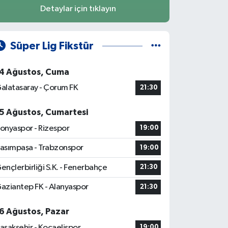
Detaylar için tıklayın
Süper Lig Fikstür
4 Ağustos, Cuma
alatasaray - Çorum FK
21:30
5 Ağustos, Cumartesi
onyaspor - Rizespor
19:00
asımpaşa - Trabzonspor
19:00
ençlerbirliği S.K. - Fenerbahçe
21:30
aziantep FK - Alanyaspor
21:30
6 Ağustos, Pazar
aşakşehir - Kocaelispor
19:00