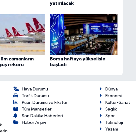
yatırılacak
tüm zamanların
Borsa haftaya yükselişle
uçuş rekoru
başladı
Hava Durumu
Dünya
Trafik Durumu
Ekonomi
Puan Durumu ve Fikstür
Kültür-Sanat
Tüm Manşetler
Sağlık
Son Dakika Haberleri
Spor
Haber Arşivi
Teknoloji
e
Yaşam
erin