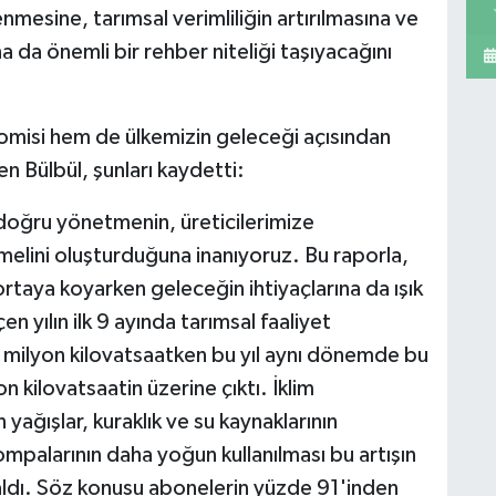
enmesine, tarımsal verimliliğin artırılmasına ve
na da önemli bir rehber niteliği taşıyacağını
omisi hem de ülkemizin geleceği açısından
n Bülbül, şunları kaydetti:
i doğru yönetmenin, üreticilerimize
melini oluşturduğuna inanıyoruz. Bu raporla,
rtaya koyarken geleceğin ihtiyaçlarına da ışık
yılın ilk 9 ayında tarımsal faaliyet
3 milyon kilovatsaatken bu yıl aynı dönemde bu
 kilovatsaatin üzerine çıktı. İklim
n yağışlar, kuraklık ve su kaynaklarının
ompalarının daha yoğun kullanılması bu artışın
aldı. Söz konusu abonelerin yüzde 91'inden