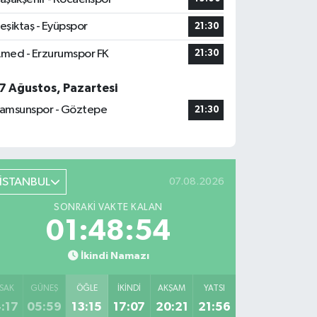
eşiktaş - Eyüpspor
21:30
med - Erzurumspor FK
21:30
7 Ağustos, Pazartesi
amsunspor - Göztepe
21:30
İSTANBUL
07.08.2026
SONRAKI VAKTE KALAN
01:48:53
İkindi Namazı
SAK
GÜNEŞ
ÖĞLE
İKINDI
AKŞAM
YATSI
:17
05:59
13:15
17:07
20:21
21:56