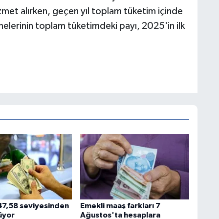
zmet alırken, geçen yıl toplam tüketim içinde
elerinin toplam tüketimdeki payı, 2025'in ilk
47,58 seviyesinden
Emekli maaş farkları 7
üyor
Ağustos'ta hesaplara