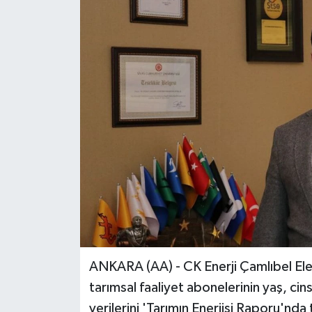
ANKARA (AA) - CK Enerji Çamlıbel Elek
tarımsal faaliyet abonelerinin yaş, cins
verilerini 'Tarımın Enerjisi Raporu'nda