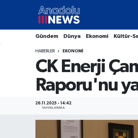
Hava Durumu
Gündem
Dünya
Ekonomi
Kültür-S
Trafik Durumu
HABERLER
EKONOMI
Süper Lig Puan Durumu ve Fikstür
CK Enerji Çaml
Tüm Manşetler
Raporu'nu ya
Son Dakika Haberleri
Haber Arşivi
26.11.2025 - 14:42
YAYINLANMA