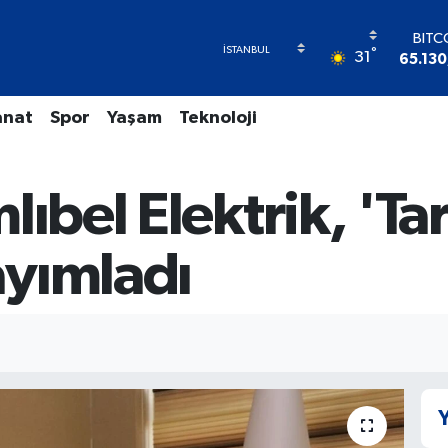
BITC
65.130
°
31
DOL
47,71
EU
anat
Spor
Yaşam
Teknoloji
55,16
STER
64,40
GRAM 
ıbel Elektrik, 'Tar
6618.
BİST
yımladı
13.7
Y