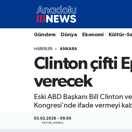
Hava Durumu
Gündem
Dünya
Ekonomi
Kültür-S
Trafik Durumu
HABERLER
ANKARA
Süper Lig Puan Durumu ve Fikstür
Clinton çifti
Tüm Manşetler
verecek
Son Dakika Haberleri
Eski ABD Başkanı Bill Clinton v
Haber Arşivi
Kongresi’nde ifade vermeyi kabu
03.02.2026 - 09:50
YAYINLANMA