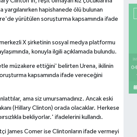
lary Clinton'ın, reşit olmayan kız çocuklarına
la yargılanırken hapishanede ölü bulunan
ongre'de yürütülen soruşturma kapsamında ifade
merkezli X şirketinin sosyal medya platformu
ylaşımında, konuyla ilgili açıklamada bulundu.
İM
iyetle müzakere ettiğini' belirten Urena, ikilinin
04
n soruşturma kapsamında ifade vereceğini
 anlattılar, ama siz umursamadınız. Ancak eski
Bakanı (Hillary Clinton) orada olacaklar. Herkese
ızlıkla bekliyorlar.' ifadelerini kullandı.
i James Comer ise Clintonların ifade vermeyi