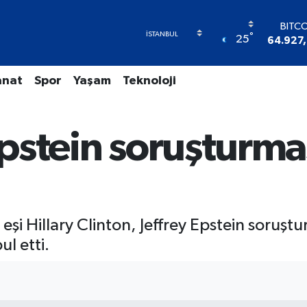
DOL
°
25
47,589
EUR
55,039
anat
Spor
Yaşam
Teknoloji
STER
64,158
GRAM A
6508.8
 Epstein soruşturm
BİST
13.7
BITC
64.927
e eşi Hillary Clinton, Jeffrey Epstein soru
l etti.