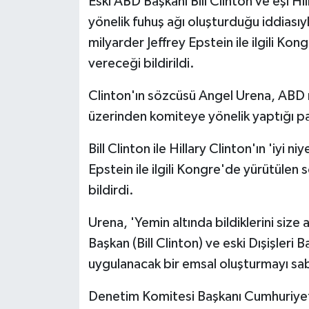
Eski ABD Başkanı Bill Clinton ve eşi Hil
yönelik fuhuş ağı oluşturduğu iddiasıy
milyarder Jeffrey Epstein ile ilgili K
vereceği bildirildi.
Clinton'ın sözcüsü Angel Urena, ABD 
üzerinden komiteye yönelik yaptığı pa
Bill Clinton ile Hillary Clinton'ın 'iyi n
Epstein ile ilgili Kongre'de yürütüle
bildirdi.
Urena, 'Yemin altında bildiklerini size
Başkan (Bill Clinton) ve eski Dışişleri 
uygulanacak bir emsal oluşturmayı sabırs
Denetim Komitesi Başkanı Cumhuriyetç