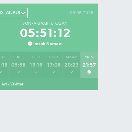
İSTANBUL
06.08.2026
SONRAKI VAKTE KALAN
05:51:12
İmsak Namazı
SAK
GÜNEŞ
ÖĞLE
İKINDI
AKŞAM
YATSI
:16
05:58
13:15
17:08
20:23
21:57
Aylık Vakitler