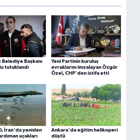
 Belediye Başkanı
Yeni Partinin kuruluş
lu tutuklandı
evraklarını imzalayan Özgür
Özel, CHP'den istifa etti
D, İran'da yeniden
Ankara'da eğitim helikoperi
rdıman uçakları
düştü