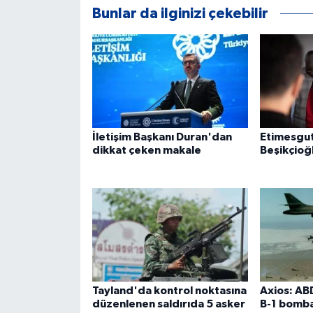
Bunlar da ilginizi çekebilir
İletişim Başkanı Duran'dan
Etimesgut
dikkat çeken makale
Beşikçioğ
Tayland'da kontrol noktasına
Axios: AB
düzenlenen saldırıda 5 asker
B-1 bomba