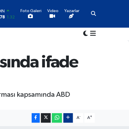
Foto Galeri
Video
Yazarlar
AR
4
0.08
O
8
-0.02
LİN
1
0.16
LTIN
3
4.44
asında ifade
100
03
11
OIN
,78
1.32
şturması kapsamında ABD
-
+
A
A