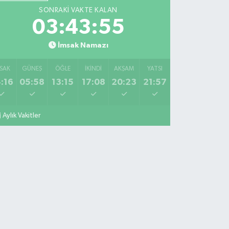
SONRAKI VAKTE KALAN
03:43:54
İmsak Namazı
SAK
GÜNEŞ
ÖĞLE
İKINDI
AKŞAM
YATSI
:16
05:58
13:15
17:08
20:23
21:57
Aylık Vakitler