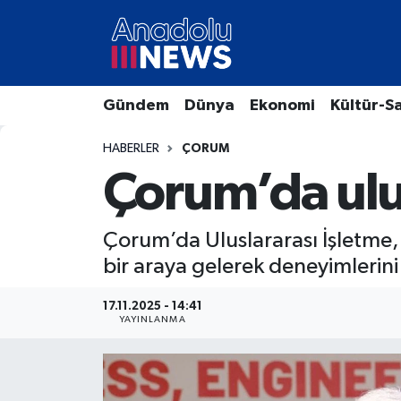
Hava Durumu
Gündem
Dünya
Ekonomi
Kültür-S
Trafik Durumu
HABERLER
ÇORUM
Süper Lig Puan Durumu ve Fikstür
Çorum’da ulu
Tüm Manşetler
Çorum’da Uluslararası İşletme, 
Son Dakika Haberleri
bir araya gelerek deneyimlerini
Haber Arşivi
17.11.2025 - 14:41
YAYINLANMA