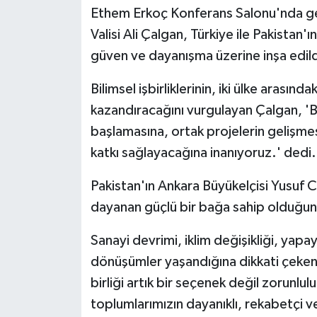
Ethem Erkoç Konferans Salonu'nda gerç
Valisi Ali Çalgan, Türkiye ile Pakistan'ı
güven ve dayanışma üzerine inşa edildiğ
Bilimsel işbirliklerinin, iki ülke arasınd
kazandıracağını vurgulayan Çalgan, '
başlamasına, ortak projelerin gelişme
katkı sağlayacağına inanıyoruz.' dedi.
Pakistan'ın Ankara Büyükelçisi Yusuf C
dayanan güçlü bir bağa sahip olduğun
Sanayi devrimi, iklim değişikliği, yap
dönüşümler yaşandığına dikkati çeken 
birliği artık bir seçenek değil zorunluluk
toplumlarımızın dayanıklı, rekabetçi ve i