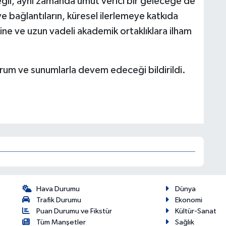
eğil, aynı zamanda umut verici bir geleceğe de
ve bağlantıların, küresel ilerlemeye katkıda
lerine ve uzun vadeli akademik ortaklıklara ilham
rum ve sunumlarla devem edeceği bildirildi.
Hava Durumu
Dünya
Trafik Durumu
Ekonomi
Puan Durumu ve Fikstür
Kültür-Sanat
Tüm Manşetler
Sağlık