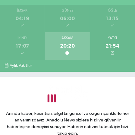
İMSAK
GÜNEŞ
ÖĞLE
04:19
06:00
13:15
İKINDI
AKŞAM
YATSI
17:07
20:20
21:54
Aylık Vakitler
Anında haber, kesintisiz bilgi! En güncel ve özgün içeriklerle her
an yanınızdayız. Anadolu News sizlere hızlı ve güvenilir
haberleşme deneyimi sunuyor. Haberin nabzını tutmak için bizi
takip edin.