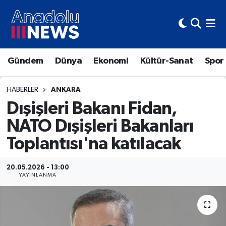
Hava Durumu
Gündem
Dünya
Ekonomi
Kültür-Sanat
Spor
Trafik Durumu
Süper Lig Puan Durumu ve Fikstür
HABERLER
ANKARA
Dışişleri Bakanı Fidan,
Tüm Manşetler
NATO Dışişleri Bakanları
Toplantısı'na katılacak
Son Dakika Haberleri
Haber Arşivi
20.05.2026 - 13:00
YAYINLANMA