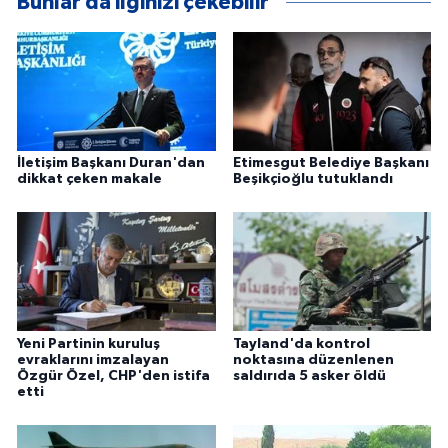
Bunlar da ilginizi çekebilir
İletişim Başkanı Duran'dan
Etimesgut Belediye Başkanı
dikkat çeken makale
Beşikçioğlu tutuklandı
Yeni Partinin kuruluş
Tayland'da kontrol
evraklarını imzalayan
noktasına düzenlenen
Özgür Özel, CHP'den istifa
saldırıda 5 asker öldü
etti