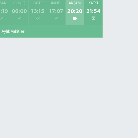
SAK
GÜNEŞ
ÖĞLE
İKINDI
AKŞAM
YATSI
:19
06:00
13:15
17:07
20:20
21:54
Aylık Vakitler