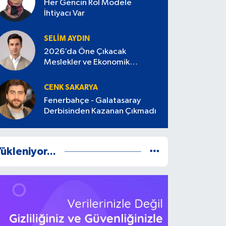
Her Gencin Rol Modele
İhtiyacı Var
SELIM AYDIN
2026’da Öne Çıkacak
Meslekler ve Ekonomik
Değerleri
CENK SAKARYA
Fenerbahçe - Galatasaray
Derbisinden Kazanan Çıkmadı
ükleniyor...