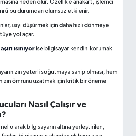
nmasına neden olur. Özellikle anakart, işlemci
n ömrü bu durumdan olumsuz etkilenir.
anlar, ısıyı düşürmek için daha hızlı dönmeye
ltüye yol açar.
aşırı ısınıyor
ise bilgisayar kendini korumak
ayarınızın yeterli soğutmaya sahip olması, hem
zın ömrünü uzatmak için kritik bir öneme
cuları Nasıl Çalışır ve
u?
mel olarak bilgisayarın altına yerleştirilen,