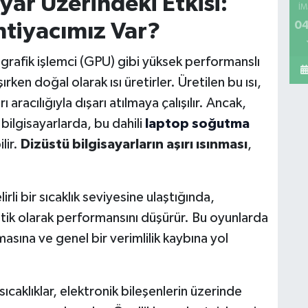
ayar Üzerindeki Etkisi:
İM
04
tiyacımız Var?
 grafik işlemci (GPU) gibi yüksek performanslı
ırken doğal olarak ısı üretirler. Üretilen bu ısı,
ı aracılığıyla dışarı atılmaya çalışılır. Ancak,
 bilgisayarlarda, bu dahili
laptop soğutma
lir.
Dizüstü bilgisayarların aşırı ısınması
,
rli bir sıcaklık seviyesine ulaştığında,
k olarak performansını düşürür. Bu oyunlarda
asına ve genel bir verimlilik kaybına yol
caklıklar, elektronik bileşenlerin üzerinde