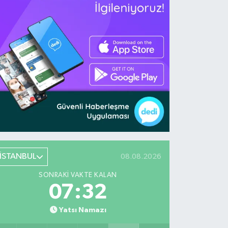
İSTANBUL
08.08.2026
SONRAKI VAKTE KALAN
07:31
Yatsı Namazı