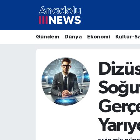
Hava Durumu
Gündem
Dünya
Ekonomi
Kültür-S
Trafik Durumu
Süper Lig Puan Durumu ve Fikstür
Dizüs
Tüm Manşetler
Soğut
Son Dakika Haberleri
Gerçe
Haber Arşivi
Yarı