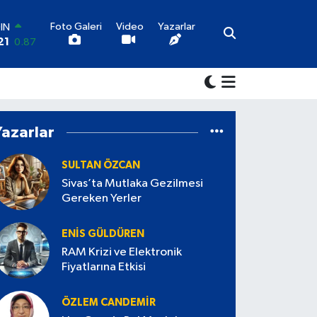
Foto Galeri
Video
Yazarlar
AR
6
0.18
O
0
0.32
İN
1
0.38
LTIN
Yazarlar
9
2.59
00
3
-19
SULTAN ÖZCAN
IN
Sivas’ta Mutlaka Gezilmesi
21
0.87
Gereken Yerler
ENIS GÜLDÜREN
RAM Krizi ve Elektronik
Fiyatlarına Etkisi
ÖZLEM CANDEMİR