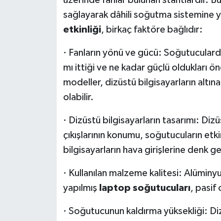
üzerinde fanlar bulunan stantlardır. Bu 
sağlayarak dâhili soğutma sistemine y
etkinliği
, birkaç faktöre bağlıdır:
· Fanların yönü ve gücü: Soğutuculardak
mı ittiği ve ne kadar güçlü oldukları ö
modeller, dizüstü bilgisayarların altın
olabilir.
· Dizüstü bilgisayarların tasarımı: Dizüs
çıkışlarının konumu, soğutucuların etki
bilgisayarların hava girişlerine denk ge
· Kullanılan malzeme kalitesi: Alümin
yapılmış
laptop soğutucuları
, pasif
· Soğutucunun kaldırma yüksekliği: Di