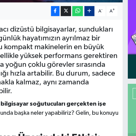
-
+
A
A
ı dizüstü bilgisayarlar, sundukları
 günlük hayatımızın ayrılmaz bir
bu kompakt makinelerin en büyük
zellikle yüksek performans gerektiren
a yoğun çoklu görevler sırasında
lığı hızla artabilir. Bu durum, sadece
akla kalmaz, aynı zamanda
lir.
 bilgisayar soğutucuları gerçekten işe
nda başka neler yapabiliriz? Gelin, bu konuyu