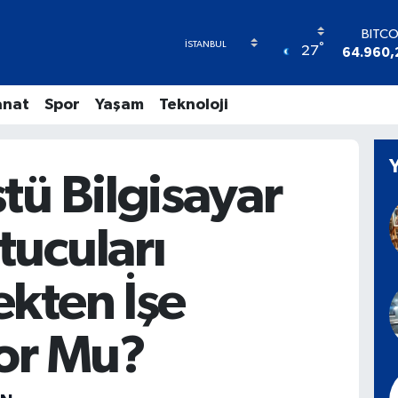
DOL
°
27
47,743
EUR
55,251
anat
Spor
Yaşam
Teknoloji
STERL
64,481
GRAM A
6648.9
tü Bilgisayar
BİST1
13.77
BITCO
ucuları
64.960,
kten İşe
yor Mu?