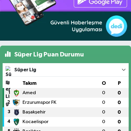
Süper Lig Puan Durumu
Süper Lig
#
Takım
O
P
1
Amed
0
0
2
Erzurumspor FK
0
0
3
Başakşehir
0
0
4
Kocaelispor
0
0