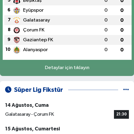
5
Beşiktaş
0
0
6
Eyüpspor
0
0
7
Galatasaray
0
0
8
Çorum FK
0
0
9
Gaziantep FK
0
0
10
Alanyaspor
0
0
Detaylar için tıklayın
Süper Lig Fikstür
14 Ağustos, Cuma
Galatasaray - Çorum FK
21:30
15 Ağustos, Cumartesi