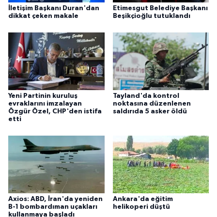
İletişim Başkanı Duran'dan
Etimesgut Belediye Başkanı
dikkat çeken makale
Beşikçioğlu tutuklandı
Yeni Partinin kuruluş
Tayland'da kontrol
evraklarını imzalayan
noktasına düzenlenen
Özgür Özel, CHP'den istifa
saldırıda 5 asker öldü
etti
Axios: ABD, İran'da yeniden
Ankara'da eğitim
B-1 bombardıman uçakları
helikoperi düştü
kullanmaya başladı