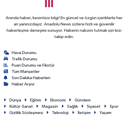
Anında haber, kesintisiz bilgi! En güncel ve özgün içeriklerle her
an yanınızdayız. Anadolu News sizlere hızlı ve güvenilir
haberleşme deneyimi sunuyor. Haberin nabzını tutmak için bizi
takip edin.
Hava Durumu
Trafik Durumu
Puan Durumu ve Fikstür
Tüm Manşetler
Son Dakika Haberleri
Haber Arşivi
Dünya
Eğitim
Ekonomi
Gündem
Kültür-Sanat
Magazin
Sağlık
Siyaset
Spor
Gizlilik Sözleşmesi
Teknoloji
İletişim
Yaşam