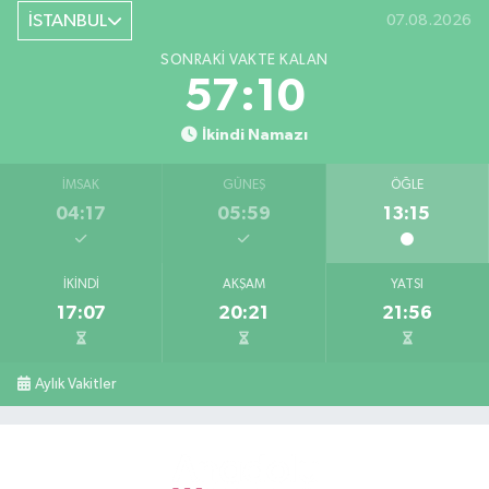
İSTANBUL
07.08.2026
SONRAKI VAKTE KALAN
57:09
İkindi Namazı
İMSAK
GÜNEŞ
ÖĞLE
04:17
05:59
13:15
İKINDI
AKŞAM
YATSI
17:07
20:21
21:56
Aylık Vakitler