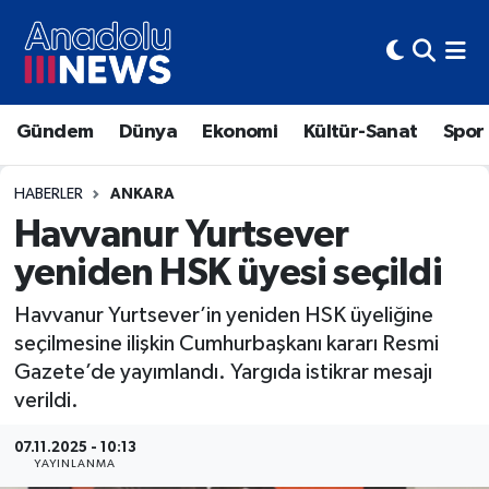
Hava Durumu
Gündem
Dünya
Ekonomi
Kültür-Sanat
Spor
Trafik Durumu
Süper Lig Puan Durumu ve Fikstür
HABERLER
ANKARA
Havvanur Yurtsever
Tüm Manşetler
yeniden HSK üyesi seçildi
Son Dakika Haberleri
Havvanur Yurtsever’in yeniden HSK üyeliğine
seçilmesine ilişkin Cumhurbaşkanı kararı Resmi
Haber Arşivi
Gazete’de yayımlandı. Yargıda istikrar mesajı
verildi.
07.11.2025 - 10:13
YAYINLANMA