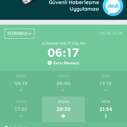
İSTANBUL
08.08.2026
SONRAKI VAKTE KALAN
06:16
Yatsı Namazı
İMSAK
GÜNEŞ
ÖĞLE
04:19
06:00
13:15
İKINDI
AKŞAM
YATSI
17:07
20:20
21:54