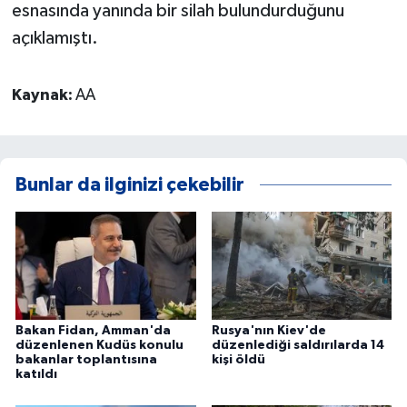
esnasında yanında bir silah bulundurduğunu
açıklamıştı.
Kaynak:
AA
Bunlar da ilginizi çekebilir
Bakan Fidan, Amman'da
Rusya'nın Kiev'de
düzenlenen Kudüs konulu
düzenlediği saldırılarda 14
bakanlar toplantısına
kişi öldü
katıldı