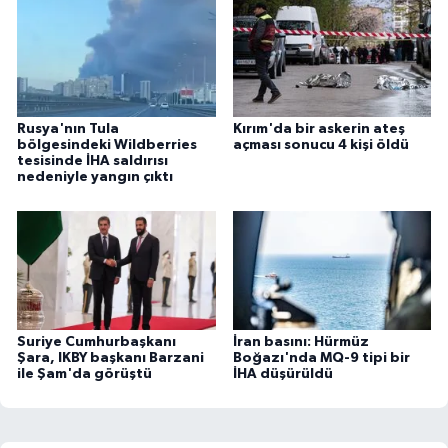
Rusya'nın Tula
Kırım'da bir askerin ateş
bölgesindeki Wildberries
açması sonucu 4 kişi öldü
tesisinde İHA saldırısı
nedeniyle yangın çıktı
Suriye Cumhurbaşkanı
İran basını: Hürmüz
Şara, IKBY başkanı Barzani
Boğazı'nda MQ-9 tipi bir
ile Şam'da görüştü
İHA düşürüldü