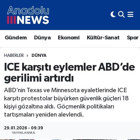
Hava Durumu
Gündem
Dünya
Ekonomi
Kültür-Sanat
Spor
Trafik Durumu
Süper Lig Puan Durumu ve Fikstür
HABERLER
DÜNYA
ICE karşıtı eylemler ABD’de
Tüm Manşetler
gerilimi artırdı
Son Dakika Haberleri
ABD’nin Texas ve Minnesota eyaletlerinde ICE
karşıtı protestolar büyürken güvenlik güçleri 18
Haber Arşivi
kişiyi gözaltına aldı. Göçmenlik politikaları
tartışmaları yeniden alevlendi.
29.01.2026 - 09:39
YAYINLANMA