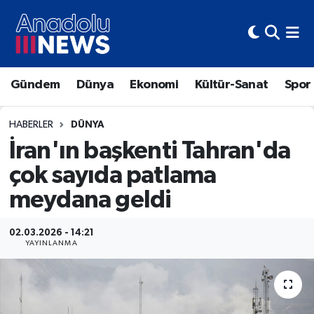
Hava Durumu
Gündem
Dünya
Ekonomi
Kültür-Sanat
Spor
Trafik Durumu
Süper Lig Puan Durumu ve Fikstür
HABERLER
DÜNYA
İran'ın başkenti Tahran'da
Tüm Manşetler
çok sayıda patlama
meydana geldi
Son Dakika Haberleri
Haber Arşivi
02.03.2026 - 14:21
YAYINLANMA