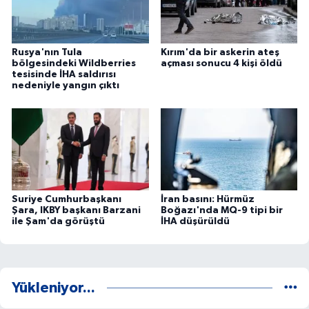
Rusya'nın Tula
Kırım'da bir askerin ateş
bölgesindeki Wildberries
açması sonucu 4 kişi öldü
tesisinde İHA saldırısı
nedeniyle yangın çıktı
Suriye Cumhurbaşkanı
İran basını: Hürmüz
Şara, IKBY başkanı Barzani
Boğazı'nda MQ-9 tipi bir
ile Şam'da görüştü
İHA düşürüldü
Yükleniyor...