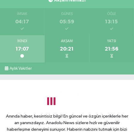
Akşam Namazı
İMSAK
GÜNEŞ
ÖĞLE
04:17
05:59
13:15
İKINDI
AKŞAM
YATSI
17:07
20:21
21:56
Aylık Vakitler
Anında haber, kesintisiz bilgi! En güncel ve özgün içeriklerle her
an yanınızdayız. Anadolu News sizlere hızlı ve güvenilir
haberleşme deneyimi sunuyor. Haberin nabzını tutmak için bizi