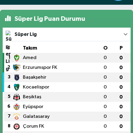
Süper Lig Puan Durumu
Süper Lig
#
Takım
O
P
1
Amed
0
0
2
Erzurumspor FK
0
0
3
Başakşehir
0
0
4
Kocaelispor
0
0
5
Beşiktaş
0
0
6
Eyüpspor
0
0
7
Galatasaray
0
0
8
Çorum FK
0
0