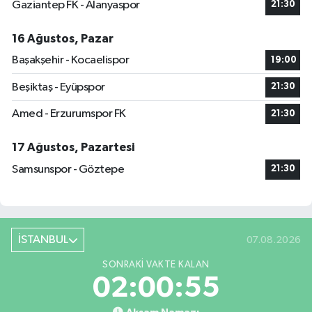
Gaziantep FK - Alanyaspor
21:30
16 Ağustos, Pazar
Başakşehir - Kocaelispor
19:00
Beşiktaş - Eyüpspor
21:30
Amed - Erzurumspor FK
21:30
17 Ağustos, Pazartesi
Samsunspor - Göztepe
21:30
İSTANBUL
07.08.2026
SONRAKI VAKTE KALAN
02:00:54