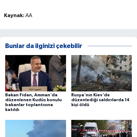
Kaynak:
AA
Bunlar da ilginizi çekebilir
Bakan Fidan, Amman'da
Rusya'nın Kiev'de
düzenlenen Kudüs konulu
düzenlediği saldırılarda 14
bakanlar toplantısına
kişi öldü
katıldı