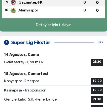
9
Gaziantep FK
0
0
10
Alanyaspor
0
0
Detaylar için tıklayın
Süper Lig Fikstür
14 Ağustos, Cuma
Galatasaray - Çorum FK
21:30
15 Ağustos, Cumartesi
Konyaspor - Rizespor
19:00
Kasımpaşa - Trabzonspor
19:00
Gençlerbirliği S.K. - Fenerbahçe
21:30