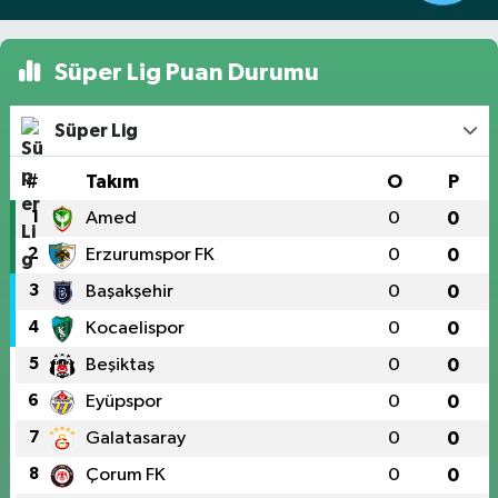
Süper Lig Puan Durumu
Süper Lig
#
Takım
O
P
1
Amed
0
0
2
Erzurumspor FK
0
0
3
Başakşehir
0
0
4
Kocaelispor
0
0
5
Beşiktaş
0
0
6
Eyüpspor
0
0
7
Galatasaray
0
0
8
Çorum FK
0
0