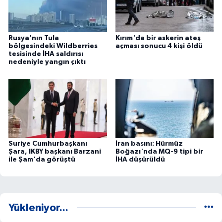
Rusya'nın Tula
Kırım'da bir askerin ateş
bölgesindeki Wildberries
açması sonucu 4 kişi öldü
tesisinde İHA saldırısı
nedeniyle yangın çıktı
Suriye Cumhurbaşkanı
İran basını: Hürmüz
Şara, IKBY başkanı Barzani
Boğazı'nda MQ-9 tipi bir
ile Şam'da görüştü
İHA düşürüldü
Yükleniyor...