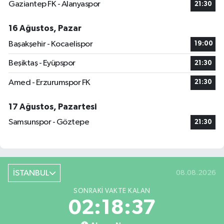
Gaziantep FK - Alanyaspor
21:30
16 Ağustos, Pazar
Başakşehir - Kocaelispor
19:00
Beşiktaş - Eyüpspor
21:30
Amed - Erzurumspor FK
21:30
17 Ağustos, Pazartesi
Samsunspor - Göztepe
21:30
İSTANBUL
08.08.2026
SONRAKI VAKTE KALAN
02:18:36