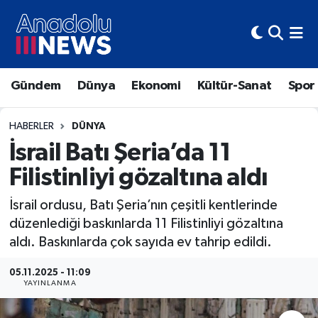
Hava Durumu
Gündem
Dünya
Ekonomi
Kültür-Sanat
Spor
Trafik Durumu
Süper Lig Puan Durumu ve Fikstür
HABERLER
DÜNYA
İsrail Batı Şeria’da 11
Tüm Manşetler
Filistinliyi gözaltına aldı
Son Dakika Haberleri
İsrail ordusu, Batı Şeria’nın çeşitli kentlerinde
düzenlediği baskınlarda 11 Filistinliyi gözaltına
Haber Arşivi
aldı. Baskınlarda çok sayıda ev tahrip edildi.
05.11.2025 - 11:09
YAYINLANMA