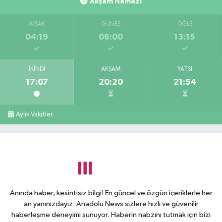
Akşam Namazı
İMSAK
GÜNEŞ
ÖĞLE
04:19
06:00
13:15
İKINDI
AKŞAM
YATSI
17:07
20:20
21:54
Aylık Vakitler
Anında haber, kesintisiz bilgi! En güncel ve özgün içeriklerle her
an yanınızdayız. Anadolu News sizlere hızlı ve güvenilir
haberleşme deneyimi sunuyor. Haberin nabzını tutmak için bizi