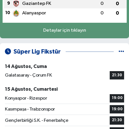
9
Gaziantep FK
0
0
10
Alanyaspor
0
0
Detaylar için tıklayın
Süper Lig Fikstür
14 Ağustos, Cuma
Galatasaray - Çorum FK
21:30
15 Ağustos, Cumartesi
Konyaspor - Rizespor
19:00
Kasımpaşa - Trabzonspor
19:00
Gençlerbirliği S.K. - Fenerbahçe
21:30