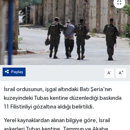
Paylaş
-
+
A
A
İsrail ordusunun, işgal altındaki Batı Şeria'nın
kuzeyindeki Tubas kentine düzenlediği baskında
11 Filistinliyi gözaltına aldığı belirtildi.
Yerel kaynaklardan alınan bilgiye göre, İsrail
askerleri Tubas kentine, Tammun ve Akabe