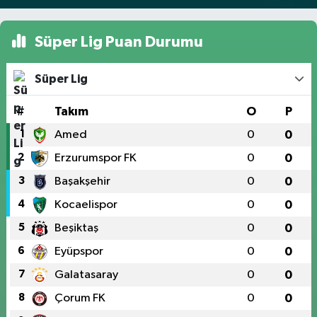
Süper Lig Puan Durumu
Süper Lig
#
Takım
O
P
1
Amed
0
0
2
Erzurumspor FK
0
0
3
Başakşehir
0
0
4
Kocaelispor
0
0
5
Beşiktaş
0
0
6
Eyüpspor
0
0
7
Galatasaray
0
0
8
Çorum FK
0
0