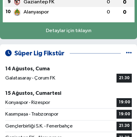
9
Gaziantep FK
0
0
10
Alanyaspor
0
0
Detaylar için tıklayın
Süper Lig Fikstür
14 Ağustos, Cuma
Galatasaray - Çorum FK
21:30
15 Ağustos, Cumartesi
Konyaspor - Rizespor
19:00
Kasımpaşa - Trabzonspor
19:00
Gençlerbirliği S.K. - Fenerbahçe
21:30