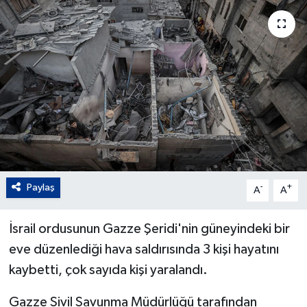
Paylaş
-
+
A
A
İsrail ordusunun Gazze Şeridi'nin güneyindeki bir
eve düzenlediği hava saldırısında 3 kişi hayatını
kaybetti, çok sayıda kişi yaralandı.
Gazze Sivil Savunma Müdürlüğü tarafından