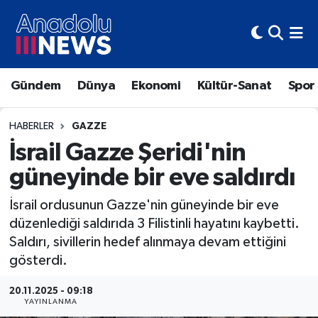
Hava Durumu
Gündem
Dünya
Ekonomi
Kültür-Sanat
Spor
Trafik Durumu
Süper Lig Puan Durumu ve Fikstür
HABERLER
GAZZE
İsrail Gazze Şeridi'nin
Tüm Manşetler
güneyinde bir eve saldırdı
Son Dakika Haberleri
İsrail ordusunun Gazze'nin güneyinde bir eve
düzenlediği saldırıda 3 Filistinli hayatını kaybetti.
Haber Arşivi
Saldırı, sivillerin hedef alınmaya devam ettiğini
gösterdi.
20.11.2025 - 09:18
YAYINLANMA