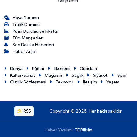
takip edin.
Hava Durumu
Trafik Durumu
Puan Durumu ve Fikstür
Tüm Manşetler
Son Dakika Haberleri
Haber Arşivi
Dünya
Eğitim
Ekonomi
Gündem
Kültür-Sanat
Magazin
Sağlık
Siyaset
Spor
Gizlilik Sözleşmesi
Teknoloji
İletişim
Yaşam
RSS
Copyright © 2026. Her hakkı saklıdır.
Haber Yazılımı:
TE Bilişim