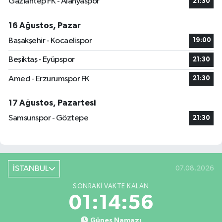
Gaziantep FK - Alanyaspor
21:30
16 Ağustos, Pazar
Başakşehir - Kocaelispor
19:00
Beşiktaş - Eyüpspor
21:30
Amed - Erzurumspor FK
21:30
17 Ağustos, Pazartesi
Samsunspor - Göztepe
21:30
İSTANBUL
07.08.2026
SONRAKI VAKTE KALAN
01:14:55
Güneş Namazı