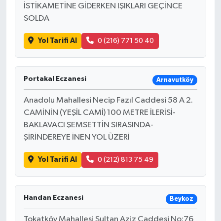
İSTİKAMETİNE GİDERKEN IŞIKLARI GEÇİNCE
SOLDA
Yol Tarifi Al
0 (216) 771 50 40
Portakal Eczanesi
Arnavutköy
Anadolu Mahallesi Necip Fazıl Caddesi 58 A 2.
CAMİNİN (YEŞİL CAMİ) 100 METRE İLERİSİ-
BAKLAVACI ŞEMSETTİN SIRASINDA-
ŞİRİNDEREYE İNEN YOL ÜZERİ
Yol Tarifi Al
0 (212) 813 75 49
Handan Eczanesi
Beykoz
Tokatköy Mahallesi Sultan Aziz Caddesi No:76