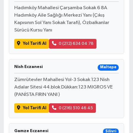
Hadımköy Mahallesi Çarşamba Sokak 6 8A
Hadımköy Aile Sağlığı Merkezi Yanı (Çıkış
Kapısının Sol Yanı Sokak Tarafı), Özbalkanlar
Sürücü Kursu Yanı
Yol Tarifi Al
0 (212) 634 04 78
Nish Eczanesi
Maltepe
Zümrütevler Mahallesi Yol-3 Sokak 123 Nish
Adalar Sitesi 44.blok Dükkan:123 MIGROS VE
(PANİSTA FIRIN YANI )
Yol Tarifi Al
0 (216) 510 46 45
Gamze Eczanesi
Silivri