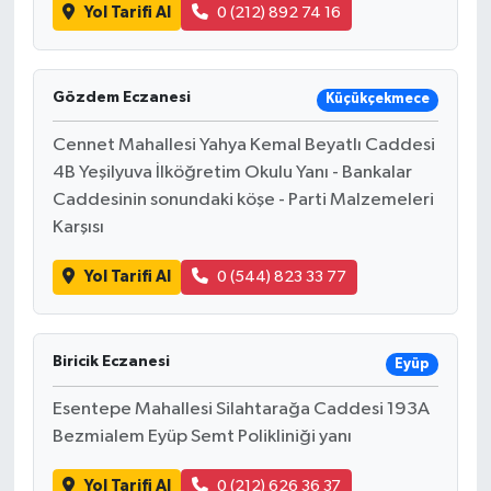
Yol Tarifi Al
0 (212) 892 74 16
Gözdem Eczanesi
Küçükçekmece
Cennet Mahallesi Yahya Kemal Beyatlı Caddesi
4B Yeşilyuva İlköğretim Okulu Yanı - Bankalar
Caddesinin sonundaki köşe - Parti Malzemeleri
Karşısı
Yol Tarifi Al
0 (544) 823 33 77
Biricik Eczanesi
Eyüp
Esentepe Mahallesi Silahtarağa Caddesi 193A
Bezmialem Eyüp Semt Polikliniği yanı
Yol Tarifi Al
0 (212) 626 36 37