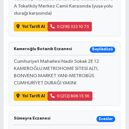
A Tokatköy Merkez Camii Karşısında (yuşa yolu
durağı karşısında)
Yol Tarifi Al
0 (216) 323 10 75
Kameroğlu Botanik Eczanesi
Beylikdüzü
Cumhuriyet Mahallesi Nadir Sokak 2E 12
KAMEROĞLU METROHOME SİTESİ ALTI,
BONVENO MARKET YANI-METROBÜS
CUMHURİYET DURAĞI YAKINI
Yol Tarifi Al
0 (212) 806 15 56
Sümeyra Eczanesi
Esenler