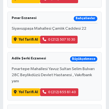
Pınar Eczanesi
Bahçelievler
Siyavuşpaşa Mahallesi Çamlık Caddesi 22
Yol Tarifi Al
0 (212) 507 10 30
Adile Şerki Eczanesi
Büyükçekmece
Pınartepe Mahallesi Yavuz Sultan Selim Bulvarı
28C Beylikdüzü Devlet Hastanesi , Vakıfbank
yanı
Yol Tarifi Al
0 (212) 855 81 40