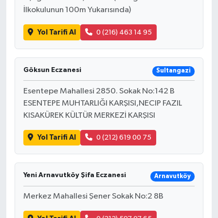
İlkokulunun 100m Yukarısında)
Yol Tarifi Al
0 (216) 463 14 95
Göksun Eczanesi
Sultangazi
Esentepe Mahallesi 2850. Sokak No:142 B
ESENTEPE MUHTARLIĞI KARŞISI,NECIP FAZIL
KISAKÜREK KÜLTÜR MERKEZİ KARŞISI
Yol Tarifi Al
0 (212) 619 00 75
Yeni Arnavutköy Şifa Eczanesi
Arnavutköy
Merkez Mahallesi Şener Sokak No:2 8B