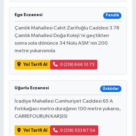
Ege Eczanesi
Pendik
Çamlık Mahallesi Cahit Zarifoğlu Caddesi 3 78
Çamlık Mahallesi Doğa Koleji'ni geçtikten
sonra sola dönünce 34 Nolu ASM'nin 200
metre yukarısında
Yol Tarifi Al
0 (216) 646 10 73
Uğurlu Eczanesi
Üsküdar
İcadiye Mahallesi Cumhuriyet Caddesi 65 A
Fıstıkağacı metro durağının 100 metre yukarısı,
CARREFOURUN KARŞISI
Yol Tarifi Al
0 (216) 553 87 54