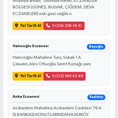
Mobilya arkası, Tulumba mevki, ECZANELER
BÖLGESİ (GÜNEŞ, BULVAR, ÇİĞDEM, DEVA
ECZANELERİ) eski gazi sağlık o
Yol Tarifi Al
0 (216) 208 59 51
Halıcıoğlu Eczanesi
Beyoğlu
Halıcıoğlu Mahallesi Tunç Sokak 1 A
Çıksalın,Alev Ofluoğlu Semt Konağı yanı
Yol Tarifi Al
0 (212) 369 45 49
Anka Eczanesi
Kadıköy
Acıbadem Mahallesi Acıbadem Caddesi 76 A
İŞ BANKASI KONUTLARINDAN KADIKÖY