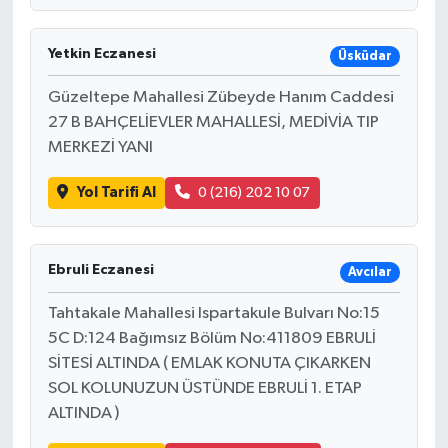
Yetkin Eczanesi
Üsküdar
Güzeltepe Mahallesi Zübeyde Hanım Caddesi
27 B BAHÇELİEVLER MAHALLESİ, MEDİVİA TIP
MERKEZİ YANI
Yol Tarifi Al
0 (216) 202 10 07
Ebruli Eczanesi
Avcılar
Tahtakale Mahallesi Ispartakule Bulvarı No:15
5C D:124 Bağımsız Bölüm No:411809 EBRULİ
SİTESİ ALTINDA ( EMLAK KONUTA ÇIKARKEN
SOL KOLUNUZUN ÜSTÜNDE EBRULİ 1. ETAP
ALTINDA )