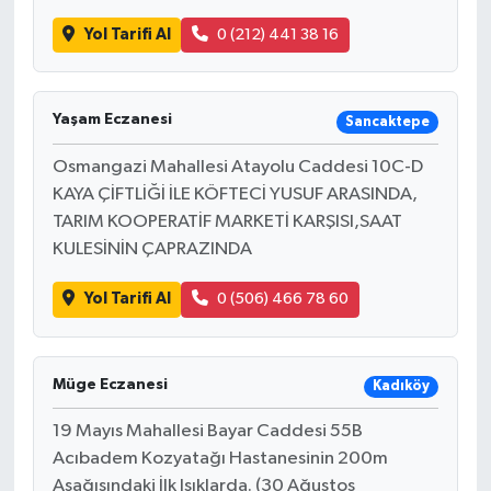
Yol Tarifi Al
0 (212) 441 38 16
Yaşam Eczanesi
Sancaktepe
Osmangazi Mahallesi Atayolu Caddesi 10C-D
KAYA ÇİFTLİĞİ İLE KÖFTECİ YUSUF ARASINDA,
TARIM KOOPERATİF MARKETİ KARŞISI,SAAT
KULESİNİN ÇAPRAZINDA
Yol Tarifi Al
0 (506) 466 78 60
Müge Eczanesi
Kadıköy
19 Mayıs Mahallesi Bayar Caddesi 55B
Acıbadem Kozyatağı Hastanesinin 200m
Aşağısındaki İlk Işıklarda. (30 Ağustos