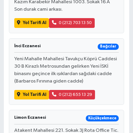
Kazım Karabekir Mahallesi 1003. Sokak 16 A
Son durak cami arkası.
Yol Tarifi Al
0 (212) 703 13 50
İnci Eczanesi
Bağcılar
Yeni Mahalle Mahallesi Tavukçu Köprü Caddesi
30 B Kirazlı Metrosundan gelirken Yeni İSKİ
binasını geçince ilk ışıklardan sağdaki cadde
(Barbaros Fırınına giden cadde)
Yol Tarifi Al
0 (212) 655 13 29
Limon Eczanesi
Küçükçekmece
Atakent Mahallesi 221. Sokak 3J Rota Office Tic.