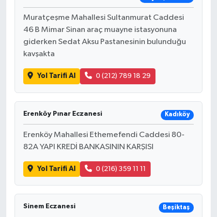
Muratçeşme Mahallesi Sultanmurat Caddesi
46 B Mimar Sinan araç muayne istasyonuna
giderken Sedat Aksu Pastanesinin bulunduğu
kavşakta
Yol Tarifi Al
0 (212) 789 18 29
Erenköy Pınar Eczanesi
Kadıköy
Erenköy Mahallesi Ethemefendi Caddesi 80-
82A YAPI KREDİ BANKASININ KARŞISI
Yol Tarifi Al
0 (216) 359 11 11
Sinem Eczanesi
Beşiktaş