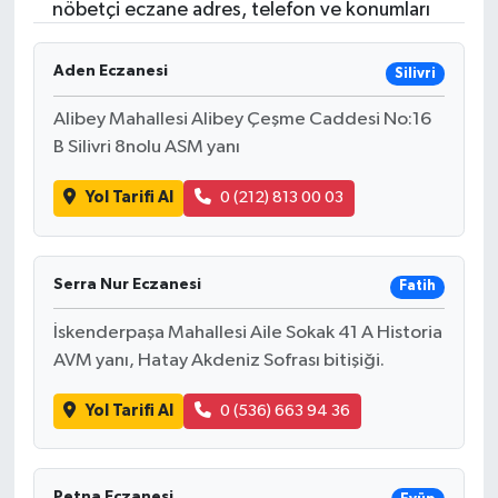
nöbetçi eczane adres, telefon ve konumları
Aden Eczanesi
Silivri
Alibey Mahallesi Alibey Çeşme Caddesi No:16
B Silivri 8nolu ASM yanı
Yol Tarifi Al
0 (212) 813 00 03
Serra Nur Eczanesi
Fatih
İskenderpaşa Mahallesi Aile Sokak 41 A Historia
AVM yanı, Hatay Akdeniz Sofrası bitişiği.
Yol Tarifi Al
0 (536) 663 94 36
Petna Eczanesi