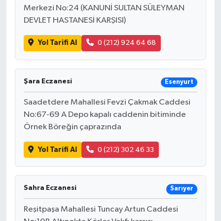
Merkezi No:24 (KANUNİ SULTAN SÜLEYMAN
DEVLET HASTANESİ KARŞISI)
Yol Tarifi Al
0 (212) 924 64 68
Şara Eczanesi
Esenyurt
Saadetdere Mahallesi Fevzi Çakmak Caddesi
No:67-69 A Depo kapalı caddenin bitiminde
Örnek Böreğin çaprazında
Yol Tarifi Al
0 (212) 302 46 33
Sahra Eczanesi
Sarıyer
Reşitpaşa Mahallesi Tuncay Artun Caddesi