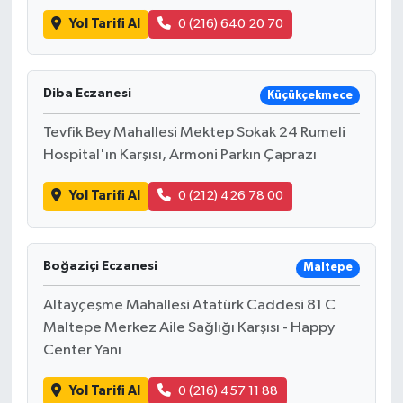
Yol Tarifi Al
0 (216) 640 20 70
Diba Eczanesi
Küçükçekmece
Tevfik Bey Mahallesi Mektep Sokak 24 Rumeli
Hospital'ın Karşısı, Armoni Parkın Çaprazı
Yol Tarifi Al
0 (212) 426 78 00
Boğaziçi Eczanesi
Maltepe
Altayçeşme Mahallesi Atatürk Caddesi 81 C
Maltepe Merkez Aile Sağlığı Karşısı - Happy
Center Yanı
Yol Tarifi Al
0 (216) 457 11 88