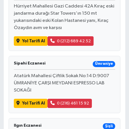
Hürriyet Mahallesi Gazi Caddesi 42A Kıraç eski
jandarma durağı Star Towers'ın 150 mt
yukarısındaki eski Kolan Hastanesi yanı, Kıraç
Özaydın avm ve karşısı
Yol Tarifi Al
0 (212) 689 42 52
Sipahi Eczanesi
Ümraniye
Atatürk Mahallesi Çiftlik Sokak No:14 D:9007
ÜMRANİYE ÇARŞI MEYDANI ESPRESSO LAB
SOKAĞI
Yol Tarifi Al
0 (216) 461 15 92
Ilgın Eczanesi
Şişli