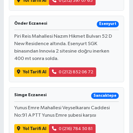
Yol Tarifi Al
0 (212) 597 07 65
Önder Eczanesi
Esenyurt
Piri Reis Mahallesi Nazım Hikmet Bulvarı 52 D
New Residence altında. Esenyurt SGK
binasından Innovia 2 sitesine doğru inerken
400 mt sonra solda.
Yol Tarifi Al
0 (212) 852 06 72
Simge Eczanesi
Sancaktepe
Yunus Emre Mahallesi Veyselkaranı Caddesi
No:91 A PTT Yunus Emre şubesi karşısı
Yol Tarifi Al
0 (216) 784 50 81