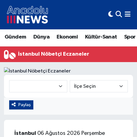
Hava Durumu
Gündem
Dünya
Ekonomi
Kültür-Sanat
Spor
Trafik Durumu
İstanbul Nöbetçi Eczaneler
Süper Lig Puan Durumu ve Fikstür
Tüm Manşetler
Son Dakika Haberleri
Haber Arşivi
Paylaş
İstanbul
06 Ağustos 2026 Perşembe