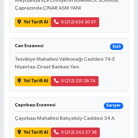
Meydanda İlçe Emniyetin (KARAKOL SOKAĞI)
Çaprazında ÇINAR ASM YANI
Yol Tarifi Al
0 (212) 634 30 07
Can Eczanesi
Şişli
Teşvikiye Mahallesi Valikonağı Caddesi 74-E
Nişantaşı Ziraat Bankası Yanı
Yol Tarifi Al
0 (212) 231 26 74
Çayırbaşı Eczanesi
Sarıyer
Çayırbaşı Mahallesi Bahçeköy Caddesi 34 A
Yol Tarifi Al
0 (212) 242 27 36