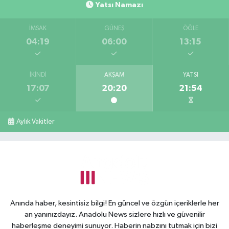
Yatsı Namazı
İMSAK
GÜNEŞ
ÖĞLE
04:19
06:00
13:15
İKINDI
AKŞAM
YATSI
17:07
20:20
21:54
Aylık Vakitler
Anında haber, kesintisiz bilgi! En güncel ve özgün içeriklerle her
an yanınızdayız. Anadolu News sizlere hızlı ve güvenilir
haberleşme deneyimi sunuyor. Haberin nabzını tutmak için bizi