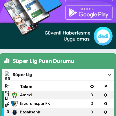
Süper Lig Puan Durumu
Süper Lig
#
Takım
O
P
1
Amed
0
0
2
Erzurumspor FK
0
0
3
Başakşehir
0
0