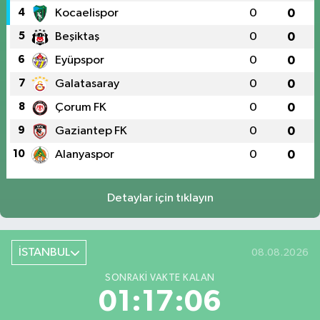
4
Kocaelispor
0
0
5
Beşiktaş
0
0
6
Eyüpspor
0
0
7
Galatasaray
0
0
8
Çorum FK
0
0
9
Gaziantep FK
0
0
10
Alanyaspor
0
0
Detaylar için tıklayın
İSTANBUL
08.08.2026
SONRAKI VAKTE KALAN
01:17:05