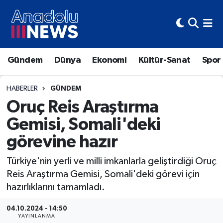
Hava Durumu
Gündem
Dünya
Ekonomi
Kültür-Sanat
Spor
Trafik Durumu
Süper Lig Puan Durumu ve Fikstür
HABERLER
GÜNDEM
Oruç Reis Araştırma
Tüm Manşetler
Gemisi, Somali'deki
görevine hazır
Son Dakika Haberleri
Türkiye'nin yerli ve milli imkanlarla geliştirdiği Oruç
Haber Arşivi
Reis Araştırma Gemisi, Somali'deki görevi için
hazırlıklarını tamamladı.
04.10.2024 - 14:50
YAYINLANMA