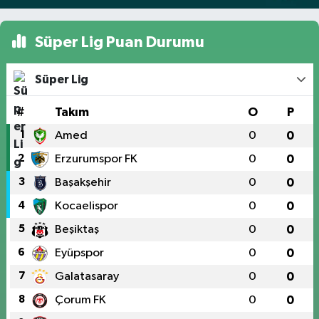
Süper Lig Puan Durumu
Süper Lig
#
Takım
O
P
1
Amed
0
0
2
Erzurumspor FK
0
0
3
Başakşehir
0
0
4
Kocaelispor
0
0
5
Beşiktaş
0
0
6
Eyüpspor
0
0
7
Galatasaray
0
0
8
Çorum FK
0
0