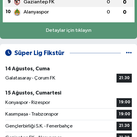
9
Gaziantep FK
0
0
10
Alanyaspor
0
0
Detaylar için tıklayın
Süper Lig Fikstür
14 Ağustos, Cuma
Galatasaray - Çorum FK
21:30
15 Ağustos, Cumartesi
Konyaspor - Rizespor
19:00
Kasımpaşa - Trabzonspor
19:00
Gençlerbirliği S.K. - Fenerbahçe
21:30