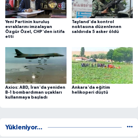
Yeni Partinin kuruluş
Tayland'da kontrol
evraklarını imzalayan
noktasına düzenlenen
Özgür Özel, CHP'den istifa
saldırıda 5 asker öldü
etti
Axios: ABD, İran'da yeniden
Ankara'da eğitim
B-1 bombardıman uçakları
helikoperi düştü
kullanmaya başladı
Yükleniyor...