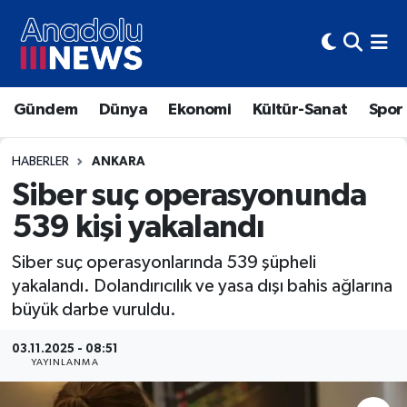
Hava Durumu
Gündem
Dünya
Ekonomi
Kültür-Sanat
Spor
Trafik Durumu
Süper Lig Puan Durumu ve Fikstür
HABERLER
ANKARA
Siber suç operasyonunda
Tüm Manşetler
539 kişi yakalandı
Son Dakika Haberleri
Siber suç operasyonlarında 539 şüpheli
yakalandı. Dolandırıcılık ve yasa dışı bahis ağlarına
Haber Arşivi
büyük darbe vuruldu.
03.11.2025 - 08:51
YAYINLANMA