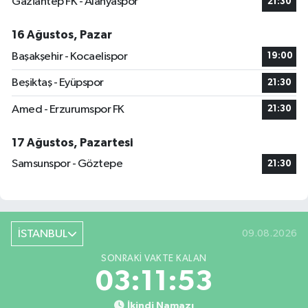
Gaziantep FK - Alanyaspor
21:30
16 Ağustos, Pazar
Başakşehir - Kocaelispor
19:00
Beşiktaş - Eyüpspor
21:30
Amed - Erzurumspor FK
21:30
17 Ağustos, Pazartesi
Samsunspor - Göztepe
21:30
İSTANBUL
09.08.2026
SONRAKI VAKTE KALAN
03:11:52
İkindi Namazı