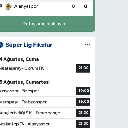
0
Alanyaspor
0
0
Detaylar için tıklayın
Süper Lig Fikstür
4 Ağustos, Cuma
alatasaray - Çorum FK
21:30
5 Ağustos, Cumartesi
onyaspor - Rizespor
19:00
asımpaşa - Trabzonspor
19:00
ençlerbirliği S.K. - Fenerbahçe
21:30
aziantep FK - Alanyaspor
21:30