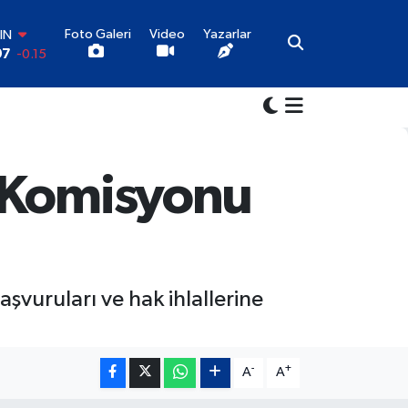
Foto Galeri
Video
Yazarlar
IN
97
-0.15
AR
6
0.18
O
0
0.32
İN
1
0.38
ı Komisyonu
LTIN
55
0
00
9
-14
vuruları ve hak ihlallerine
-
+
A
A