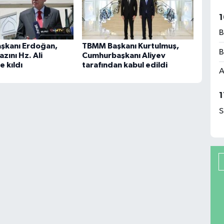
1
B
şkanı Erdoğan,
TBMM Başkanı Kurtulmuş,
B
zını Hz. Ali
Cumhurbaşkanı Aliyev
 kıldı
tarafından kabul edildi
A
1
S