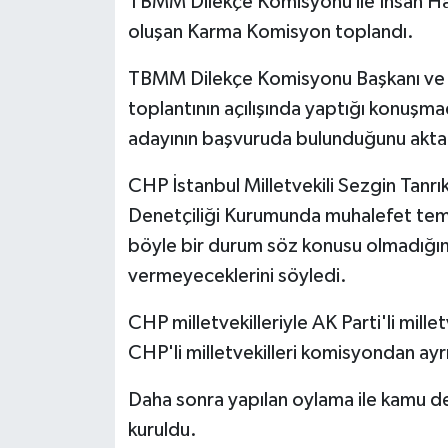
TBMM Dilekçe Komisyonu ile İnsan Ha
oluşan Karma Komisyon toplandı.
TBMM Dilekçe Komisyonu Başkanı ve AK
toplantının açılışında yaptığı konuşm
adayının başvuruda bulunduğunu akta
CHP İstanbul Milletvekili Sezgin Tanr
Denetçiliği Kurumunda muhalefet temsi
böyle bir durum söz konusu olmadığını
vermeyeceklerini söyledi.
CHP milletvekilleriyle AK Parti'li mille
CHP'li milletvekilleri komisyondan ayrı
Daha sonra yapılan oylama ile kamu den
kuruldu.