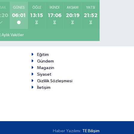
SAK
GÜNEŞ
ÖĞLE
İKINDI
AKŞAM
YATSI
:20
06:01
13:15
17:06
20:19
21:52
Aylık Vakitler
Eğitim
Gündem
Magazin
Siyaset
Gizlilik Sözleşmesi
İletişim
Haber Yazılımı:
TE Bilişim