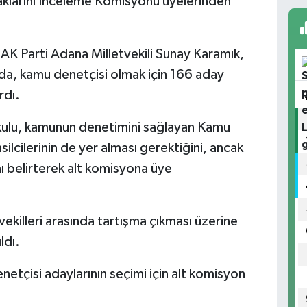
klarını İnceleme Komisyonu üyelerinden
 Parti Adana Milletvekili Sunay Karamık,
ada, kamu denetçisi olmak için 166 aday
rdı.
ıkulu, kamunun denetimini sağlayan Kamu
lcilerinin de yer alması gerektiğini, ancak
 belirterek alt komisyona üye
tvekilleri arasında tartışma çıkması üzerine
ldı.
etçisi adaylarının seçimi için alt komisyon