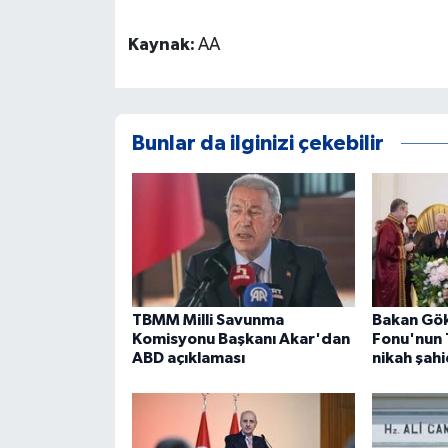
Kaynak:
AA
Bunlar da ilginizi çekebilir
TBMM Milli Savunma
Bakan Gök
Komisyonu Başkanı Akar'dan
Fonu'nun 1
ABD açıklaması
nikah şahi