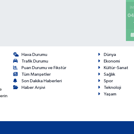
İM
04
Hava Durumu
Dünya
Trafik Durumu
Ekonomi
Puan Durumu ve Fikstür
Kültür-Sanat
Tüm Manşetler
Sağlık
Son Dakika Haberleri
Spor
Haber Arşivi
Teknoloji
e
Yaşam
erin