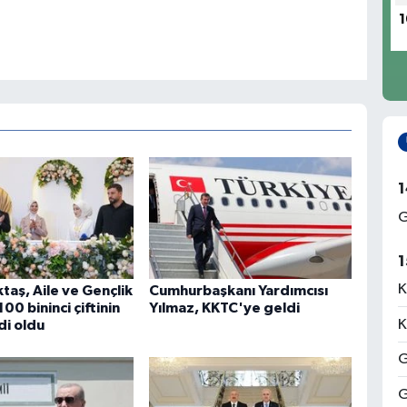
1
1
G
1
K
taş, Aile ve Gençlik
Cumhurbaşkanı Yardımcısı
00 bininci çiftinin
Yılmaz, KKTC'ye geldi
K
di oldu
G
G