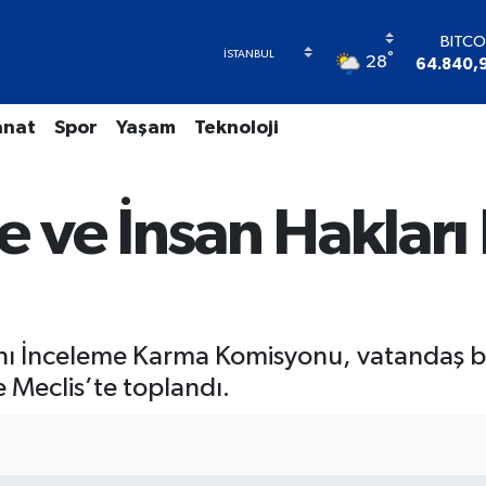
BITCO
°
28
64.840,
DOL
47,743
anat
Spor
Yaşam
Teknoloji
EUR
55,251
STERL
64,481
 ve İnsan Haklar
GRAM A
6660.
BİST1
13.77
ı İnceleme Karma Komisyonu, vatandaş baş
e Meclis’te toplandı.