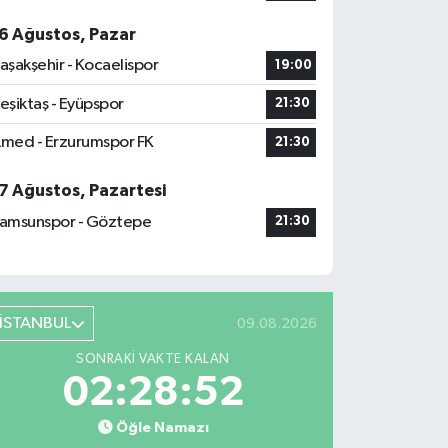
6 Ağustos, Pazar
aşakşehir - Kocaelispor
19:00
eşiktaş - Eyüpspor
21:30
med - Erzurumspor FK
21:30
7 Ağustos, Pazartesi
amsunspor - Göztepe
21:30
İSTANBUL
09.08.2026
SONRAKI VAKTE KALAN
02:28:51
Öğle Namazı