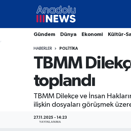
Hava Durumu
Gündem
Dünya
Ekonomi
Kültür-S
Trafik Durumu
HABERLER
POLITIKA
Süper Lig Puan Durumu ve Fikstür
TBMM Dilekçe
Tüm Manşetler
toplandı
Son Dakika Haberleri
TBMM Dilekçe ve İnsan Hakların
Haber Arşivi
ilişkin dosyaları görüşmek üzer
27.11.2025 - 14:23
YAYINLANMA