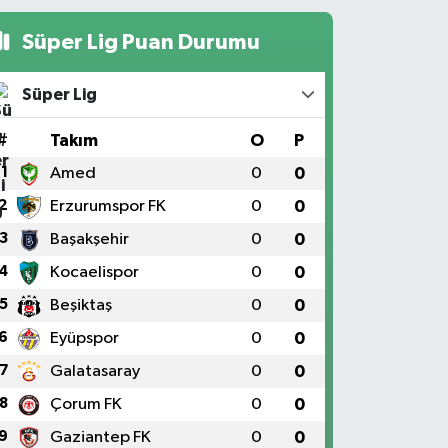
Süper Lig Puan Durumu
Süper Lig
#
Takım
O
P
1
Amed
0
0
2
Erzurumspor FK
0
0
3
Başakşehir
0
0
4
Kocaelispor
0
0
5
Beşiktaş
0
0
6
Eyüpspor
0
0
7
Galatasaray
0
0
8
Çorum FK
0
0
9
Gaziantep FK
0
0