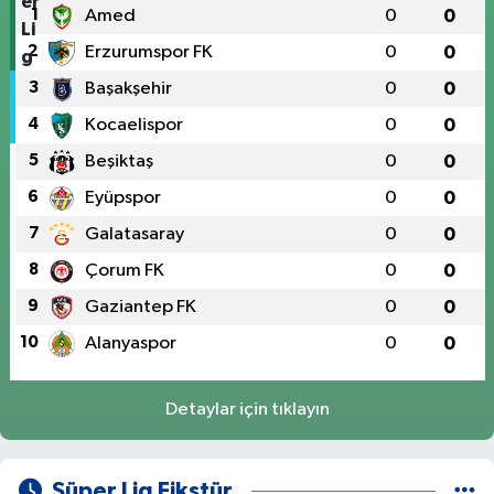
1
Amed
0
0
2
Erzurumspor FK
0
0
3
Başakşehir
0
0
4
Kocaelispor
0
0
5
Beşiktaş
0
0
6
Eyüpspor
0
0
7
Galatasaray
0
0
8
Çorum FK
0
0
9
Gaziantep FK
0
0
10
Alanyaspor
0
0
Detaylar için tıklayın
Süper Lig Fikstür