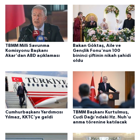
TBMM Milli Savunma
Bakan Göktaş, Aile ve
Komisyonu Başkanı
Gençlik Fonu'nun 100
Akar'dan ABD açıklaması
bininci çiftinin nikah şahidi
oldu
Cumhurbaşkanı Yardımcısı
TBMM Başkanı Kurtulmuş,
Yılmaz, KKTC'ye geldi
Cudi Dağı'ndaki Hz. Nuh'u
anma törenine katılacak