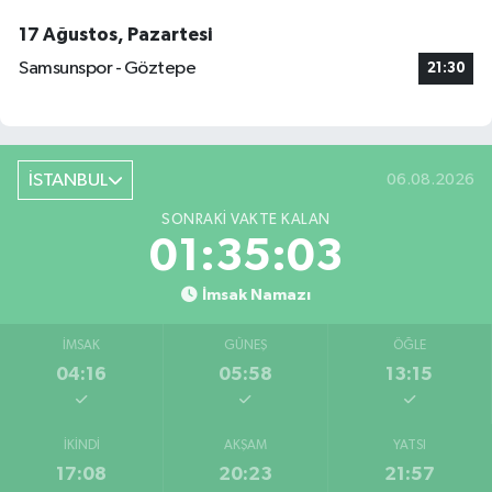
17 Ağustos, Pazartesi
Samsunspor - Göztepe
21:30
İSTANBUL
06.08.2026
SONRAKI VAKTE KALAN
01:35:02
İmsak Namazı
İMSAK
GÜNEŞ
ÖĞLE
04:16
05:58
13:15
İKINDI
AKŞAM
YATSI
17:08
20:23
21:57