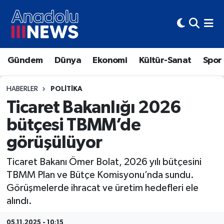
Hava Durumu
Gündem
Dünya
Ekonomi
Kültür-Sanat
Spor
Trafik Durumu
Süper Lig Puan Durumu ve Fikstür
HABERLER
POLITIKA
Ticaret Bakanlığı 2026
Tüm Manşetler
bütçesi TBMM’de
görüşülüyor
Son Dakika Haberleri
Ticaret Bakanı Ömer Bolat, 2026 yılı bütçesini
Haber Arşivi
TBMM Plan ve Bütçe Komisyonu’nda sundu.
Görüşmelerde ihracat ve üretim hedefleri ele
alındı.
05.11.2025 - 10:15