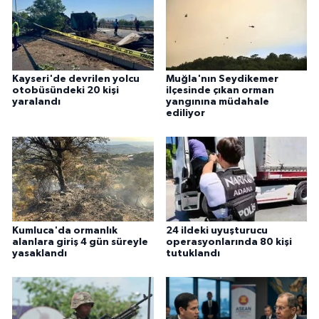
Kayseri'de devrilen yolcu
Muğla'nın Seydikemer
otobüsündeki 20 kişi
ilçesinde çıkan orman
yaralandı
yangınına müdahale
ediliyor
Kumluca'da ormanlık
24 ildeki uyuşturucu
alanlara giriş 4 gün süreyle
operasyonlarında 80 kişi
yasaklandı
tutuklandı