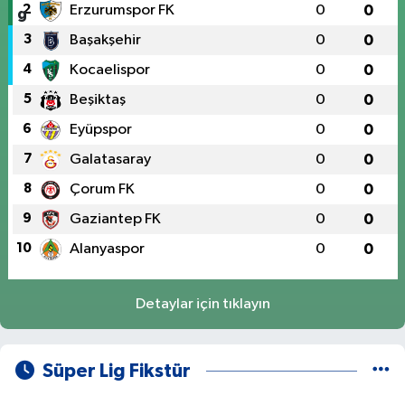
2
Erzurumspor FK
0
0
3
Başakşehir
0
0
4
Kocaelispor
0
0
5
Beşiktaş
0
0
6
Eyüpspor
0
0
7
Galatasaray
0
0
8
Çorum FK
0
0
9
Gaziantep FK
0
0
10
Alanyaspor
0
0
Detaylar için tıklayın
Süper Lig Fikstür