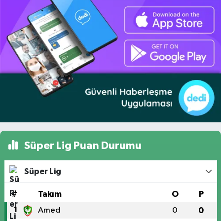
Süper Lig Puan Durumu
Süper Lig
#
Takım
O
P
1
Amed
0
0