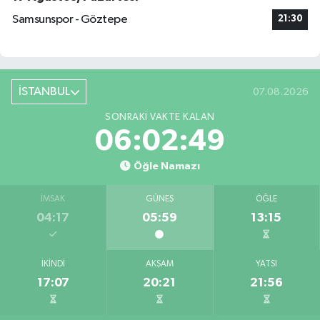
Samsunspor - Göztepe
21:30
İSTANBUL
07.08.2026
SONRAKI VAKTE KALAN
06:02:48
Öğle Namazı
İMSAK
GÜNEŞ
ÖĞLE
04:17
05:59
13:15
İKINDI
AKŞAM
YATSI
17:07
20:21
21:56