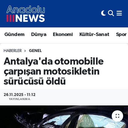
Hava Durumu
Gündem
Dünya
Ekonomi
Kültür-Sanat
Spor
Trafik Durumu
Süper Lig Puan Durumu ve Fikstür
HABERLER
GENEL
Antalya'da otomobille
Tüm Manşetler
çarpışan motosikletin
sürücüsü öldü
Son Dakika Haberleri
Haber Arşivi
26.11.2025 - 11:12
YAYINLANMA