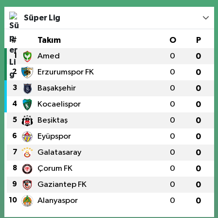
Süper Lig
#
Takım
O
P
1
Amed
0
0
2
Erzurumspor FK
0
0
3
Başakşehir
0
0
4
Kocaelispor
0
0
5
Beşiktaş
0
0
6
Eyüpspor
0
0
7
Galatasaray
0
0
8
Çorum FK
0
0
9
Gaziantep FK
0
0
10
Alanyaspor
0
0