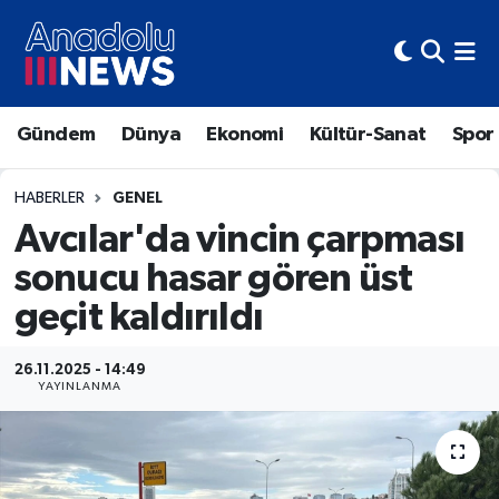
Hava Durumu
Gündem
Dünya
Ekonomi
Kültür-Sanat
Spor
Trafik Durumu
Süper Lig Puan Durumu ve Fikstür
HABERLER
GENEL
Avcılar'da vincin çarpması
Tüm Manşetler
sonucu hasar gören üst
geçit kaldırıldı
Son Dakika Haberleri
Haber Arşivi
26.11.2025 - 14:49
YAYINLANMA