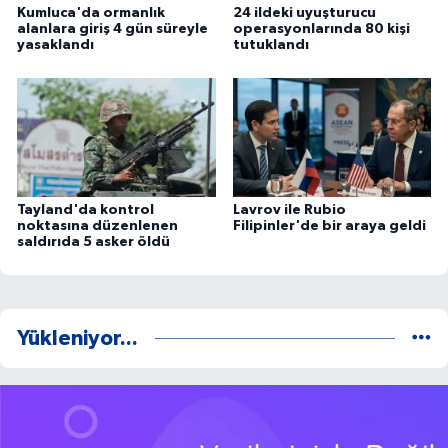
Kumluca'da ormanlık
24 ildeki uyuşturucu
alanlara giriş 4 gün süreyle
operasyonlarında 80 kişi
yasaklandı
tutuklandı
Tayland'da kontrol
Lavrov ile Rubio
noktasına düzenlenen
Filipinler'de bir araya geldi
saldırıda 5 asker öldü
Yükleniyor...