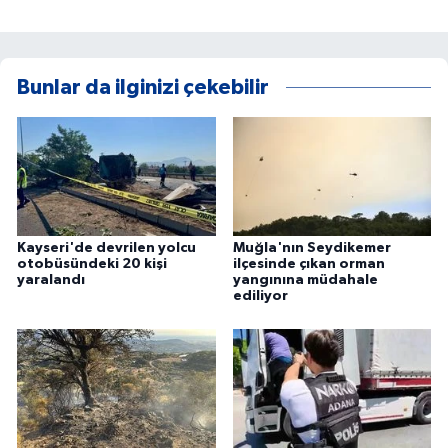
Bunlar da ilginizi çekebilir
Kayseri'de devrilen yolcu
Muğla'nın Seydikemer
otobüsündeki 20 kişi
ilçesinde çıkan orman
yaralandı
yangınına müdahale
ediliyor