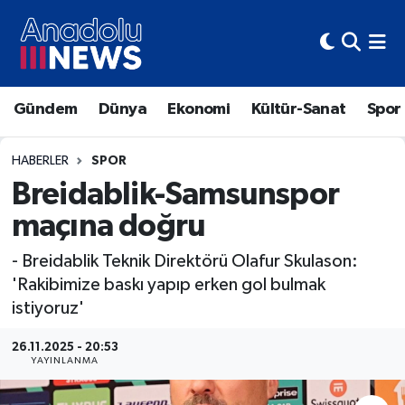
Hava Durumu
Gündem
Dünya
Ekonomi
Kültür-Sanat
Spor
Trafik Durumu
Süper Lig Puan Durumu ve Fikstür
HABERLER
SPOR
Breidablik-Samsunspor
Tüm Manşetler
maçına doğru
Son Dakika Haberleri
- Breidablik Teknik Direktörü Olafur Skulason:
'Rakibimize baskı yapıp erken gol bulmak
Haber Arşivi
istiyoruz'
26.11.2025 - 20:53
YAYINLANMA