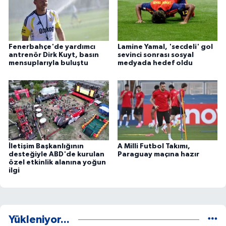
Fenerbahçe'de yardımcı
Lamine Yamal, 'secdeli' gol
antrenör Dirk Kuyt, basın
sevinci sonrası sosyal
mensuplarıyla buluştu
medyada hedef oldu
İletişim Başkanlığının
A Milli Futbol Takımı,
desteğiyle ABD'de kurulan
Paraguay maçına hazır
özel etkinlik alanına yoğun
ilgi
Yükleniyor...