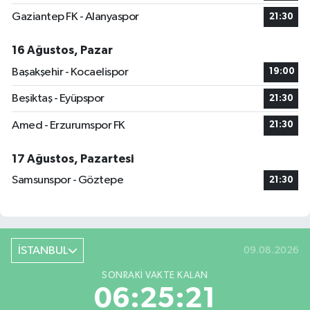
Gaziantep FK - Alanyaspor
21:30
16 Ağustos, Pazar
Başakşehir - Kocaelispor
19:00
Beşiktaş - Eyüpspor
21:30
Amed - Erzurumspor FK
21:30
17 Ağustos, Pazartesi
Samsunspor - Göztepe
21:30
İSTANBUL
09.08.2026
SONRAKI VAKTE KALAN
06:25:20