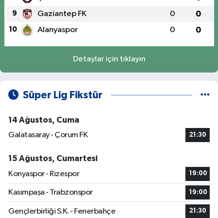
9
Gaziantep FK
0
0
10
Alanyaspor
0
0
Detaylar için tıklayın
Süper Lig Fikstür
14 Ağustos, Cuma
Galatasaray - Çorum FK
21:30
15 Ağustos, Cumartesi
Konyaspor - Rizespor
19:00
Kasımpaşa - Trabzonspor
19:00
Gençlerbirliği S.K. - Fenerbahçe
21:30