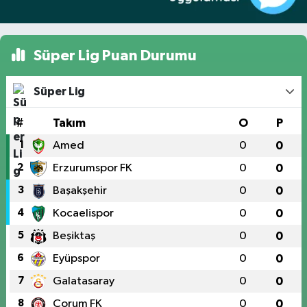
Süper Lig Puan Durumu
Süper Lig
#
Takım
O
P
1
Amed
0
0
2
Erzurumspor FK
0
0
3
Başakşehir
0
0
4
Kocaelispor
0
0
5
Beşiktaş
0
0
6
Eyüpspor
0
0
7
Galatasaray
0
0
8
Çorum FK
0
0