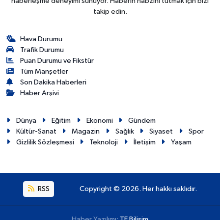
haberleşme deneyimi sunuyor. Haberin nabzını tutmak için bizi
takip edin.
Hava Durumu
Trafik Durumu
Puan Durumu ve Fikstür
Tüm Manşetler
Son Dakika Haberleri
Haber Arşivi
Dünya
Eğitim
Ekonomi
Gündem
Kültür-Sanat
Magazin
Sağlık
Siyaset
Spor
Gizlilik Sözleşmesi
Teknoloji
İletişim
Yaşam
RSS
Copyright © 2026. Her hakkı saklıdır.
Haber Yazılımı:
TE Bilişim