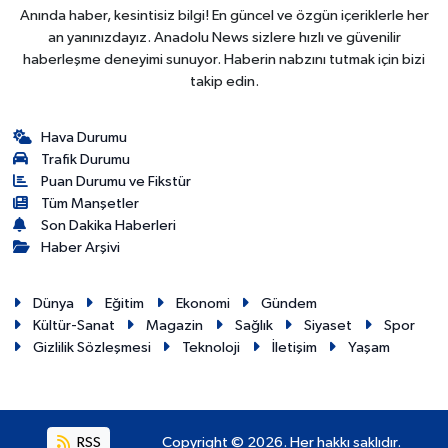
Anında haber, kesintisiz bilgi! En güncel ve özgün içeriklerle her
an yanınızdayız. Anadolu News sizlere hızlı ve güvenilir
haberleşme deneyimi sunuyor. Haberin nabzını tutmak için bizi
takip edin.
Hava Durumu
Trafik Durumu
Puan Durumu ve Fikstür
Tüm Manşetler
Son Dakika Haberleri
Haber Arşivi
Dünya
Eğitim
Ekonomi
Gündem
Kültür-Sanat
Magazin
Sağlık
Siyaset
Spor
Gizlilik Sözleşmesi
Teknoloji
İletişim
Yaşam
RSS
Copyright © 2026. Her hakkı saklıdır.