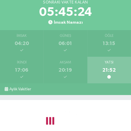
SONRAKI VAKTE KALAN
05:45:23
İmsak Namazı
İMSAK
GÜNEŞ
ÖĞLE
04:20
06:01
13:15
İKINDI
AKŞAM
YATSI
17:06
20:19
21:52
Aylık Vakitler