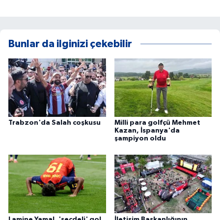
Bunlar da ilginizi çekebilir
Trabzon'da Salah coşkusu
Milli para golfçü Mehmet
Kazan, İspanya'da
şampiyon oldu
Lamine Yamal, 'secdeli' gol
İletişim Başkanlığının