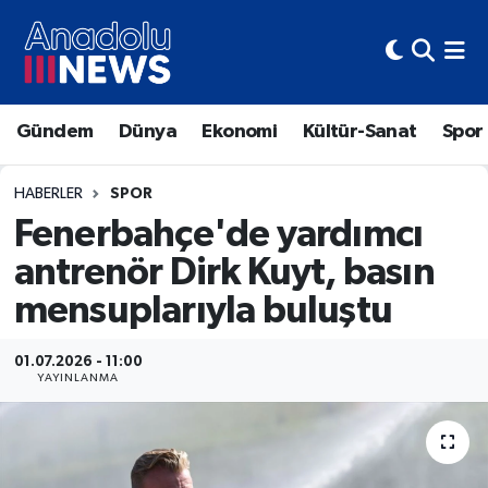
Hava Durumu
Gündem
Dünya
Ekonomi
Kültür-Sanat
Spor
Trafik Durumu
Süper Lig Puan Durumu ve Fikstür
HABERLER
SPOR
Fenerbahçe'de yardımcı
Tüm Manşetler
antrenör Dirk Kuyt, basın
mensuplarıyla buluştu
Son Dakika Haberleri
Haber Arşivi
01.07.2026 - 11:00
YAYINLANMA