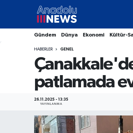
Hava Durumu
Gündem
Dünya
Ekonomi
Kültür-S
Trafik Durumu
HABERLER
GENEL
Süper Lig Puan Durumu ve Fikstür
Çanakkale'de
Tüm Manşetler
patlamada ev
Son Dakika Haberleri
Haber Arşivi
26.11.2025 - 13:35
YAYINLANMA