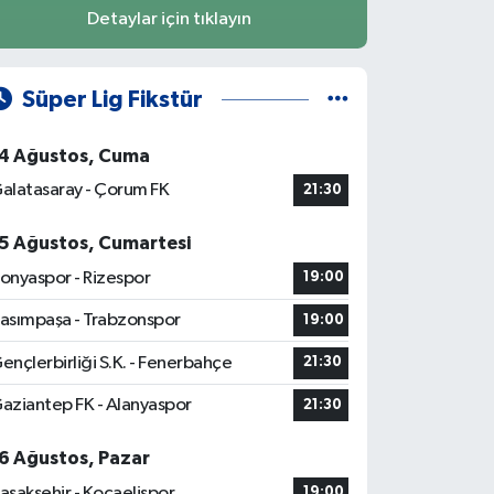
Detaylar için tıklayın
Süper Lig Fikstür
4 Ağustos, Cuma
alatasaray - Çorum FK
21:30
5 Ağustos, Cumartesi
onyaspor - Rizespor
19:00
asımpaşa - Trabzonspor
19:00
ençlerbirliği S.K. - Fenerbahçe
21:30
aziantep FK - Alanyaspor
21:30
6 Ağustos, Pazar
aşakşehir - Kocaelispor
19:00