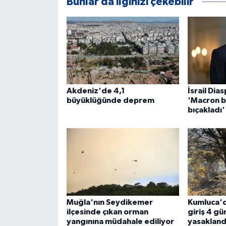
Bunlar da ilginizi çekebilir
Akdeniz'de 4,1
İsrail Dia
büyüklüğünde deprem
'Macron bi
bıçakladı'
Muğla'nın Seydikemer
Kumluca'd
ilçesinde çıkan orman
giriş 4 gü
yangınına müdahale ediliyor
yasakland