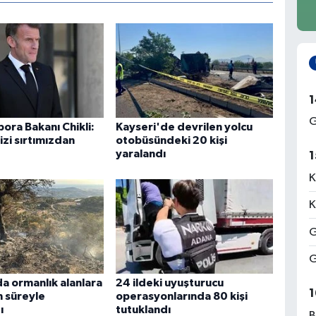
1
G
spora Bakanı Chikli:
Kayseri'de devrilen yolcu
zi sırtımızdan
otobüsündeki 20 kişi
yaralandı
1
K
K
G
G
a ormanlık alanlara
24 ildeki uyuşturucu
1
n süreyle
operasyonlarında 80 kişi
ı
tutuklandı
B