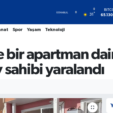
BITC
°
31
65.130
DOL
47,71
anat
Spor
Yaşam
Teknoloji
EU
55,16
STER
64,40
 bir apartman dai
GRAM 
6618.
BİST
 sahibi yaralandı
13.7
Y