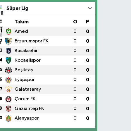
Süper Lig
#
Takım
O
P
1
Amed
0
0
2
Erzurumspor FK
0
0
3
Başakşehir
0
0
4
Kocaelispor
0
0
5
Beşiktaş
0
0
6
Eyüpspor
0
0
7
Galatasaray
0
0
8
Çorum FK
0
0
9
Gaziantep FK
0
0
0
Alanyaspor
0
0