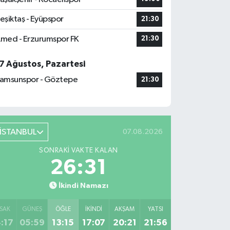
eşiktaş - Eyüpspor
21:30
med - Erzurumspor FK
21:30
7 Ağustos, Pazartesi
amsunspor - Göztepe
21:30
İSTANBUL
07.08.2026
SONRAKI VAKTE KALAN
26:30
İkindi Namazı
SAK
GÜNEŞ
ÖĞLE
İKINDI
AKŞAM
YATSI
:17
05:59
13:15
17:07
20:21
21:56