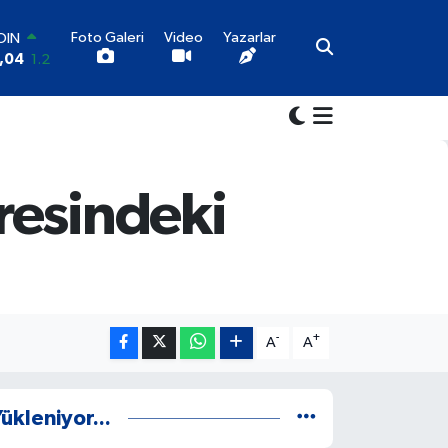
Foto Galeri
Video
Yazarlar
OIN
,04
1.2
AR
06
0.17
RO
52
0.27
LİN
46
0.35
resindeki
ALTIN
49
2.12
100
73
-19
-
+
A
A
ükleniyor...