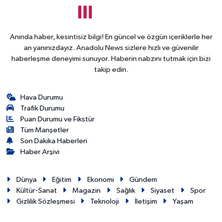
Anında haber, kesintisiz bilgi! En güncel ve özgün içeriklerle her
an yanınızdayız. Anadolu News sizlere hızlı ve güvenilir
haberleşme deneyimi sunuyor. Haberin nabzını tutmak için bizi
takip edin.
Hava Durumu
Trafik Durumu
Puan Durumu ve Fikstür
Tüm Manşetler
Son Dakika Haberleri
Haber Arşivi
Dünya
Eğitim
Ekonomi
Gündem
Kültür-Sanat
Magazin
Sağlık
Siyaset
Spor
Gizlilik Sözleşmesi
Teknoloji
İletişim
Yaşam