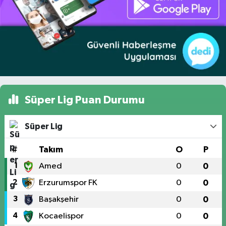
Süper Lig Puan Durumu
Süper Lig
#
Takım
O
P
1
Amed
0
0
2
Erzurumspor FK
0
0
3
Başakşehir
0
0
4
Kocaelispor
0
0