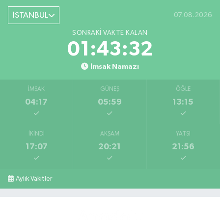
İSTANBUL
07.08.2026
SONRAKI VAKTE KALAN
01:43:31
İmsak Namazı
İMSAK
GÜNEŞ
ÖĞLE
04:17
05:59
13:15
İKINDI
AKŞAM
YATSI
17:07
20:21
21:56
Aylık Vakitler