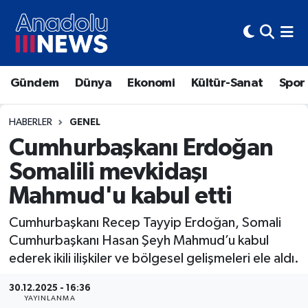
Hava Durumu
Gündem
Dünya
Ekonomi
Kültür-Sanat
Spor
Trafik Durumu
Süper Lig Puan Durumu ve Fikstür
HABERLER
GENEL
Cumhurbaşkanı Erdoğan
Tüm Manşetler
Somalili mevkidaşı
Mahmud'u kabul etti
Son Dakika Haberleri
Cumhurbaşkanı Recep Tayyip Erdoğan, Somali
Haber Arşivi
Cumhurbaşkanı Hasan Şeyh Mahmud’u kabul
ederek ikili ilişkiler ve bölgesel gelişmeleri ele aldı.
30.12.2025 - 16:36
YAYINLANMA