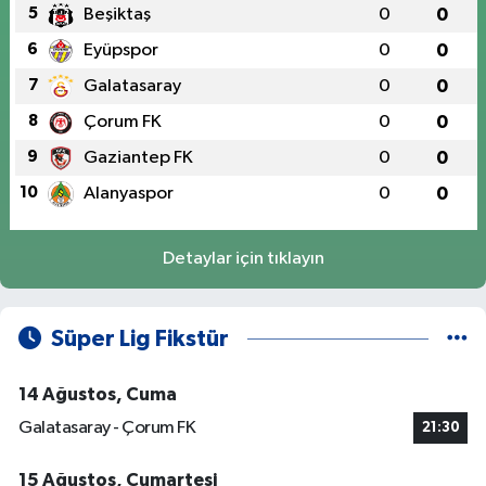
5
Beşiktaş
0
0
6
Eyüpspor
0
0
7
Galatasaray
0
0
8
Çorum FK
0
0
9
Gaziantep FK
0
0
10
Alanyaspor
0
0
Detaylar için tıklayın
Süper Lig Fikstür
14 Ağustos, Cuma
Galatasaray - Çorum FK
21:30
15 Ağustos, Cumartesi