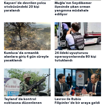
Kayseri'de devrilen yolcu
Muğla'nın Seydikemer
otobüsündeki 20 kişi
ilçesinde çıkan orman
yaralandı
yangınına müdahale
ediliyor
Kumluca'da ormanlık
24 ildeki uyuşturucu
alanlara giriş 4 gün süreyle
operasyonlarında 80 kişi
yasaklandı
tutuklandı
Tayland'da kontrol
Lavrov ile Rubio
noktasına düzenlenen
Filipinler'de bir araya geldi