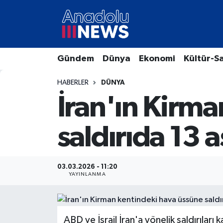
Hava Durumu
Gündem
Dünya
Ekonomi
Kültür-S
Trafik Durumu
HABERLER
DÜNYA
Süper Lig Puan Durumu ve Fikstür
İran'ın Kirm
Tüm Manşetler
saldırıda 13 
Son Dakika Haberleri
Haber Arşivi
03.03.2026 - 11:20
YAYINLANMA
ABD ve İsrail İran'a yönelik saldırıla