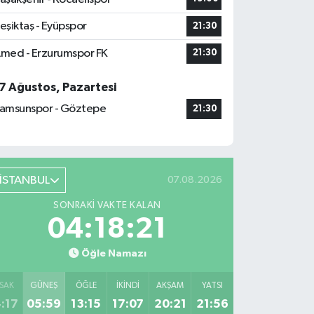
eşiktaş - Eyüpspor
21:30
med - Erzurumspor FK
21:30
7 Ağustos, Pazartesi
amsunspor - Göztepe
21:30
İSTANBUL
07.08.2026
SONRAKI VAKTE KALAN
04:18:21
Öğle Namazı
SAK
GÜNEŞ
ÖĞLE
İKINDI
AKŞAM
YATSI
:17
05:59
13:15
17:07
20:21
21:56