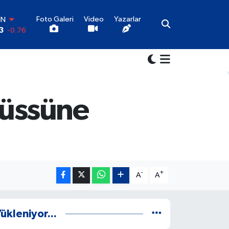
Foto Galeri
Video
Yazarlar
IN
3
-0.76
R
3
0.16
O
-0.02
İN
3
0.07
 üssüne
LTIN
1
1.44
00
7
64
-
+
A
A
ükleniyor...