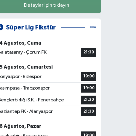
Detaylar için tıklayın
Süper Lig Fikstür
4 Ağustos, Cuma
alatasaray - Çorum FK
21:30
5 Ağustos, Cumartesi
onyaspor - Rizespor
19:00
asımpaşa - Trabzonspor
19:00
ençlerbirliği S.K. - Fenerbahçe
21:30
aziantep FK - Alanyaspor
21:30
6 Ağustos, Pazar
aşakşehir - Kocaelispor
19:00