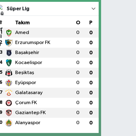
Süper Lig
#
Takım
O
P
1
Amed
0
0
2
Erzurumspor FK
0
0
3
Başakşehir
0
0
4
Kocaelispor
0
0
5
Beşiktaş
0
0
6
Eyüpspor
0
0
7
Galatasaray
0
0
8
Çorum FK
0
0
9
Gaziantep FK
0
0
0
Alanyaspor
0
0