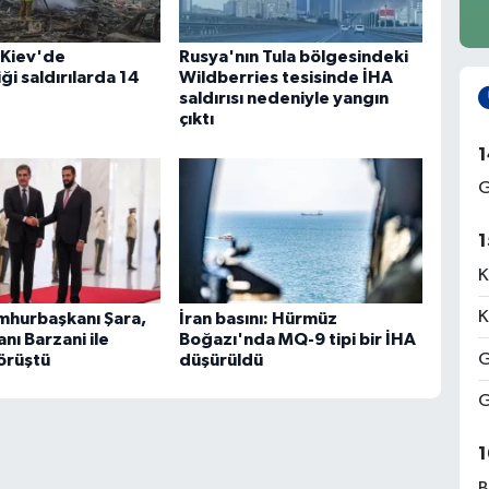
 Kiev'de
Rusya'nın Tula bölgesindeki
i saldırılarda 14
Wildberries tesisinde İHA
saldırısı nedeniyle yangın
çıktı
1
G
1
K
K
mhurbaşkanı Şara,
İran basını: Hürmüz
nı Barzani ile
Boğazı'nda MQ-9 tipi bir İHA
G
örüştü
düşürüldü
G
1
B