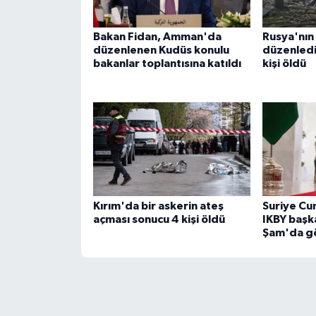
Bakan Fidan, Amman'da
Rusya'nın
düzenlenen Kudüs konulu
düzenlediğ
bakanlar toplantısına katıldı
kişi öldü
Kırım'da bir askerin ateş
Suriye Cu
açması sonucu 4 kişi öldü
IKBY başka
Şam'da g