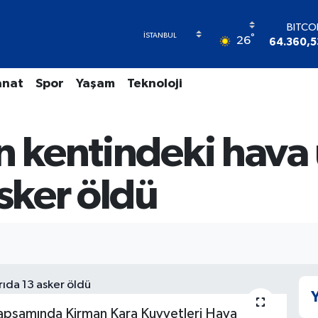
BITCO
°
26
64.360,5
DOLA
47,714
anat
Spor
Yaşam
Teknoloji
EUR
55,0317
STERL
64,246
an kentindeki hava
GRAM A
6574.8
BİST1
asker öldü
13.88
Y
rı kapsamında Kirman Kara Kuvvetleri Hava