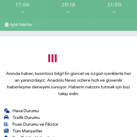
17:06
20:18
21:50
Aylık Vakitler
Anında haber, kesintisiz bilgi! En güncel ve özgün içeriklerle her
an yanınızdayız. Anadolu News sizlere hızlı ve güvenilir
haberleşme deneyimi sunuyor. Haberin nabzını tutmak için bizi
takip edin.
Hava Durumu
Trafik Durumu
Puan Durumu ve Fikstür
Tüm Manşetler