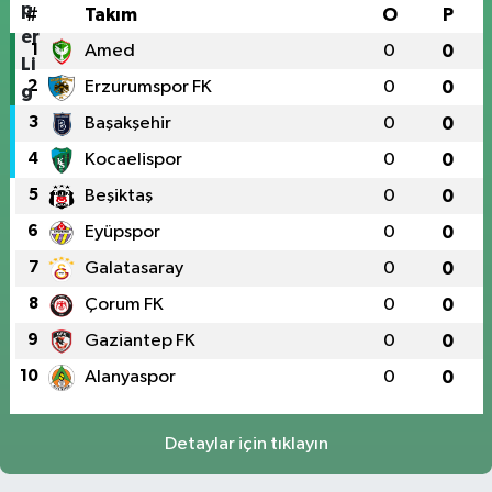
#
Takım
O
P
1
Amed
0
0
2
Erzurumspor FK
0
0
3
Başakşehir
0
0
4
Kocaelispor
0
0
5
Beşiktaş
0
0
6
Eyüpspor
0
0
7
Galatasaray
0
0
8
Çorum FK
0
0
9
Gaziantep FK
0
0
10
Alanyaspor
0
0
Detaylar için tıklayın