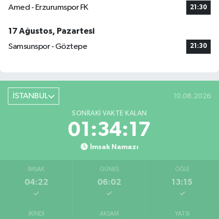
Amed - Erzurumspor FK
21:30
17 Ağustos, Pazartesi
Samsunspor - Göztepe
21:30
İSTANBUL
10.08.2026
SONRAKI VAKTE KALAN
01:34:17
İmsak Namazı
İMSAK
GÜNEŞ
ÖĞLE
04:22
06:02
13:15
İKINDI
AKŞAM
YATSI