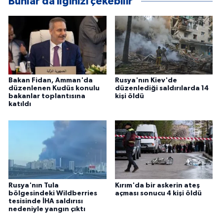
Bunlar da ilginizi çekebilir
Bakan Fidan, Amman'da
Rusya'nın Kiev'de
düzenlenen Kudüs konulu
düzenlediği saldırılarda 14
bakanlar toplantısına
kişi öldü
katıldı
Rusya'nın Tula
Kırım'da bir askerin ateş
bölgesindeki Wildberries
açması sonucu 4 kişi öldü
tesisinde İHA saldırısı
nedeniyle yangın çıktı