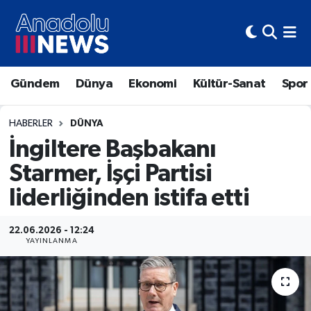
Hava Durumu
Gündem
Dünya
Ekonomi
Kültür-Sanat
Spor
Trafik Durumu
Süper Lig Puan Durumu ve Fikstür
HABERLER
DÜNYA
İngiltere Başbakanı
Tüm Manşetler
Starmer, İşçi Partisi
liderliğinden istifa etti
Son Dakika Haberleri
Haber Arşivi
22.06.2026 - 12:24
YAYINLANMA