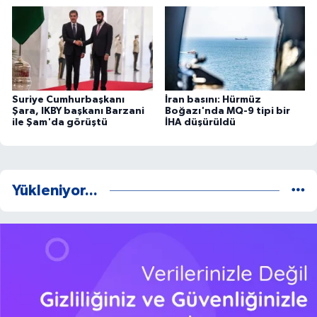
Suriye Cumhurbaşkanı
İran basını: Hürmüz
Şara, IKBY başkanı Barzani
Boğazı'nda MQ-9 tipi bir
ile Şam'da görüştü
İHA düşürüldü
Yükleniyor...