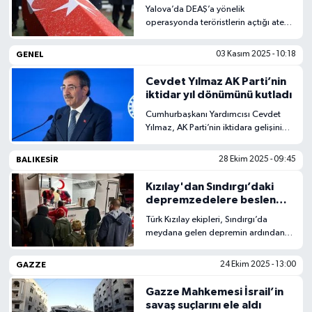
oldu
Yalova’da DEAŞ’a yönelik
operasyonda teröristlerin açtığı ateş
sonucu 3 polis şehit oldu, 8 polis ve
1 bekçi yaralandı. 6 terörist etkisiz
GENEL
03 Kasım 2025 - 10:18
hale getirildi.
Cevdet Yılmaz AK Parti’nin
iktidar yıl dönümünü kutladı
Cumhurbaşkanı Yardımcısı Cevdet
Yılmaz, AK Parti’nin iktidara gelişinin
yıldönümünü kutlayarak, partinin
millet için hizmet yolunda kararlılığını
BALIKESIR
28 Ekim 2025 - 09:45
vurguladı.
Kızılay'dan Sındırgı’daki
depremzedelere beslenme
yardımı
Türk Kızılay ekipleri, Sındırgı’da
meydana gelen depremin ardından
afetzedelere sıcak yemek ve içecek
desteği sağlıyor. Mobil mutfaklar
GAZZE
24 Ekim 2025 - 13:00
sahada hizmette.
Gazze Mahkemesi İsrail’in
savaş suçlarını ele aldı