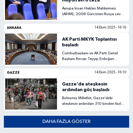
milyon avro ceza
Avrupa İnsan Hakları Mahkemesi
(AİHM), 2008 Gürcistan-Rusya savaşı
sırasında işlenen hak ihlalleri
nedeniyle Rusya’yı 253 milyon avro
ANKARA
14 Ekim 2025 - 16:16
tazminata mahkum etti.
AK Parti MKYK Toplantısı
başladı
Cumhurbaşkanı ve AK Parti Genel
Başkanı Recep Tayyip Erdoğan
başkanlığında gerçekleştirilen AK
Parti Merkez Karar ve Yönetim Kurulu
GAZZE
14 Ekim 2025 - 16:10
(MKYK) toplantısı başladı.
Gazze’de ateşkesin
ardından göç başladı
Birleşmiş Milletler, Gazze’deki
ateşkesin ardından 310 binden fazla
kişinin güneyden kuzeye geçtiğini
açıkladı. BM, bölgedeki insani
durumun hâlen kritik olduğunu
DAHA FAZLA GÖSTER
belirtti.