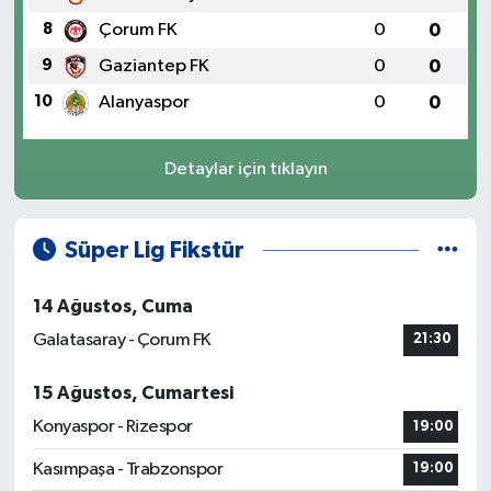
8
Çorum FK
0
0
9
Gaziantep FK
0
0
10
Alanyaspor
0
0
Detaylar için tıklayın
Süper Lig Fikstür
14 Ağustos, Cuma
Galatasaray - Çorum FK
21:30
15 Ağustos, Cumartesi
Konyaspor - Rizespor
19:00
Kasımpaşa - Trabzonspor
19:00