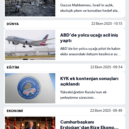
Gazze Mahkemesi, İsrail’in açlık,
ekolojik yıkım ve konutları hedef alan
saldırılarını ele aldı. Kararın bölge ve
uluslararası hukuka etkisi bekleniyor.
DÜNYA
22 Ekim 2025 - 10:15
ABD’de yolcu uçağı acil iniş
yaptı
ABD’de bir yolcu uçağı pilot ile kabin
ekibi arasındaki iletişim kesilince acil
iniş yaptı. Uçakta panik yaşanırken
olayda yaralanan olmadı.
EĞITIM
22 Ekim 2025 - 09:54
KYK ek kontenjan sonuçları
açıklandı
Yükseköğretim Kurulu’nun ek
yerleştirme sürecinin
tamamlanmasının ardından KYK yurt
başvuru sonuçları açıklandı.
EKONOMI
22 Ekim 2025 - 09:49
Öğrenciler, e-Devlet üzerinden yurt
sonuçlarını görüntüleyebiliyor.
Cumhurbaşkanı
Erdoğan'dan Rize Ekonomi