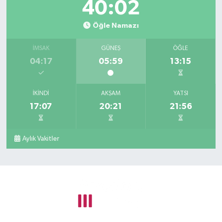
40:01
Öğle Namazı
İMSAK
GÜNEŞ
ÖĞLE
04:17
05:59
13:15
İKINDI
AKŞAM
YATSI
17:07
20:21
21:56
Aylık Vakitler