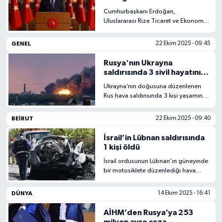
Zirvesi’ne video mesaj
Cumhurbaşkanı Erdoğan,
Uluslararası Rize Ticaret ve Ekonomi
Kongresi Zirvesi’ne gönderdiği video
mesajda, üretim, ihracat ve yatırım
GENEL
22 Ekim 2025 - 09:45
odaklı büyümenin önemini vurguladı.
Rusya'nın Ukrayna
saldırısında 3 sivil hayatını
kaybetti
Ukrayna’nın doğusuna düzenlenen
Rus hava saldırısında 3 kişi yaşamını
yitirdi, çok sayıda kişi yaralandı.
Bölgede altyapı büyük hasar gördü.
BEIRUT
22 Ekim 2025 - 09:40
İsrail’in Lübnan saldırısında
1 kişi öldü
İsrail ordusunun Lübnan’ın güneyinde
bir motosiklete düzenlediği hava
saldırısında 1 kişi yaşamını yitirdi.
Bölgedeki gerilim tırmanmaya devam
DÜNYA
14 Ekim 2025 - 16:41
ediyor.
AİHM’den Rusya’ya 253