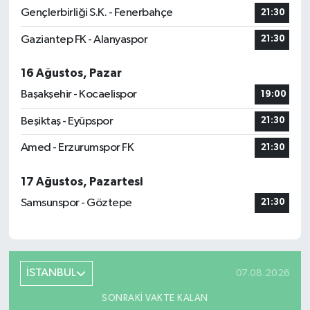
Gençlerbirliği S.K. - Fenerbahçe
21:30
Gaziantep FK - Alanyaspor
21:30
16 Ağustos, Pazar
Başakşehir - Kocaelispor
19:00
Beşiktaş - Eyüpspor
21:30
Amed - Erzurumspor FK
21:30
17 Ağustos, Pazartesi
Samsunspor - Göztepe
21:30
İSTANBUL
07.08.2026
SONRAKI VAKTE KALAN