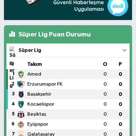
Süper Lig Puan Durumu
Süper Lig
#
Takım
O
P
1
Amed
0
0
2
Erzurumspor FK
0
0
3
Başakşehir
0
0
4
Kocaelispor
0
0
5
Beşiktaş
0
0
6
Eyüpspor
0
0
7
Galatasaray
0
0