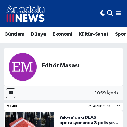
Hava Durumu
Gündem
Dünya
Ekonomi
Kültür-Sanat
Spor
Trafik Durumu
Süper Lig Puan Durumu ve Fikstür
Tüm Manşetler
Editör Masası
Son Dakika Haberleri
1059 İçerik
Haber Arşivi
GENEL
29 Aralık 2025 - 11:56
Yalova’daki DEAŞ
operasyonunda 3 polis şehit