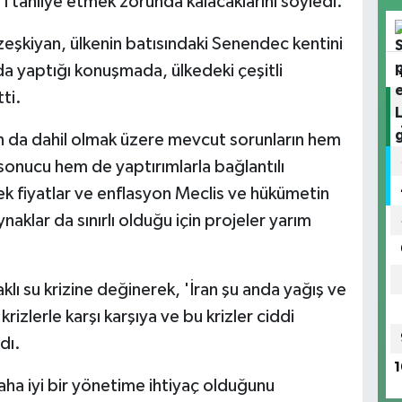
ı tahliye etmek zorunda kalacaklarını söyledi.
eşkiyan, ülkenin batısındaki Senendec kentini
tıda yaptığı konuşmada, ülkedeki çeşitli
ti.
on da dahil olmak üzere mevcut sorunların hem
r sonucu hem de yaptırımlarla bağlantılı
k fiyatlar ve enflasyon Meclis ve hükümetin
naklar da sınırlı olduğu için projeler yarım
klı su krizine değinerek, 'İran şu anda yağış ve
krizlerle karşı karşıya ve bu krizler ciddi
dı.
1
daha iyi bir yönetime ihtiyaç olduğunu