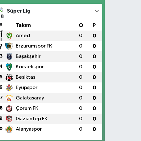
Süper Lig
#
Takım
O
P
1
Amed
0
0
2
Erzurumspor FK
0
0
3
Başakşehir
0
0
4
Kocaelispor
0
0
5
Beşiktaş
0
0
6
Eyüpspor
0
0
7
Galatasaray
0
0
8
Çorum FK
0
0
9
Gaziantep FK
0
0
0
Alanyaspor
0
0