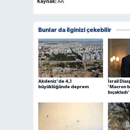
Kaynak:
AA
Bunlar da ilginizi çekebilir
Akdeniz'de 4,1
İsrail Dia
büyüklüğünde deprem
'Macron bi
bıçakladı'