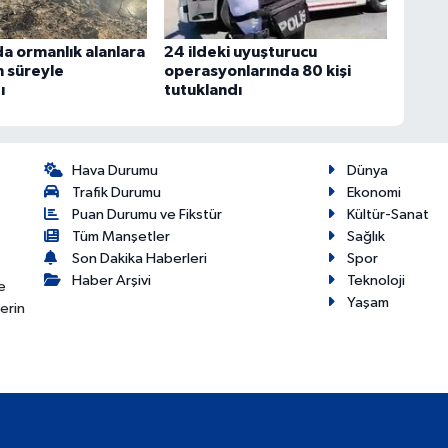
a ormanlık alanlara
24 ildeki uyuşturucu
n süreyle
operasyonlarında 80 kişi
ı
tutuklandı
Hava Durumu
Dünya
Trafik Durumu
Ekonomi
Puan Durumu ve Fikstür
Kültür-Sanat
Tüm Manşetler
Sağlık
Son Dakika Haberleri
Spor
Haber Arşivi
Teknoloji
e
Yaşam
erin