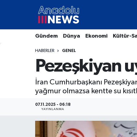
Hava Durumu
Gündem
Dünya
Ekonomi
Kültür-S
Trafik Durumu
HABERLER
GENEL
Süper Lig Puan Durumu ve Fikstür
Pezeşkiyan uy
Tüm Manşetler
İran Cumhurbaşkanı Pezeşkiyan, 
Son Dakika Haberleri
yağmur olmazsa kentte su kısıt
Haber Arşivi
07.11.2025 - 06:18
YAYINLANMA