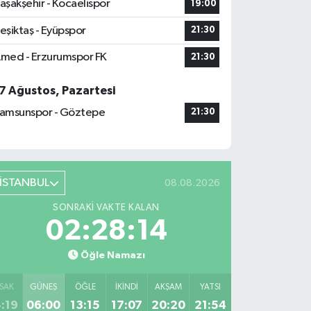
aşakşehir - Kocaelispor
19:00
eşiktaş - Eyüpspor
21:30
med - Erzurumspor FK
21:30
7 Ağustos, Pazartesi
amsunspor - Göztepe
21:30
İSTANBUL
08.08.2026
SONRAKI VAKTE KALAN
02:28:13
Öğle Namazı
SAK
GÜNEŞ
ÖĞLE
İKINDI
AKŞAM
YATSI
:19
06:00
13:15
17:07
20:20
21:54