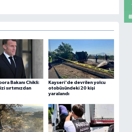
spora Bakanı Chikli:
Kayseri'de devrilen yolcu
zi sırtımızdan
otobüsündeki 20 kişi
yaralandı