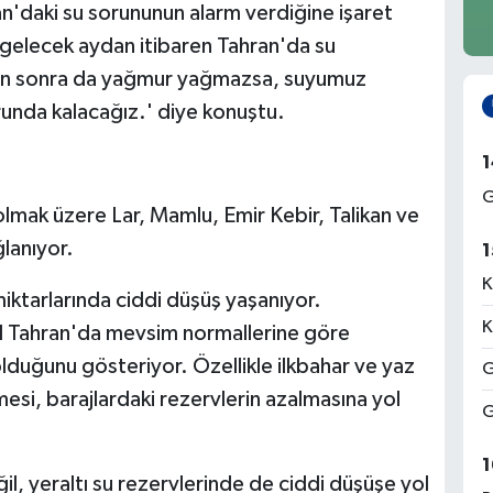
an'daki su sorununun alarm verdiğine işaret
gelecek aydan itibaren Tahran'da su
dan sonra da yağmur yağmazsa, suyumuz
unda kalacağız.' diye konuştu.
1
G
olmak üzere Lar, Mamlu, Emir Kebir, Talikan ve
ğlanıyor.
1
K
miktarlarında ciddi düşüş yaşanıyor.
K
yıl Tahran'da mevsim normallerine göre
lduğunu gösteriyor. Özellikle ilkbahar ve yaz
G
si, barajlardaki rezervlerin azalmasına yol
G
1
l, yeraltı su rezervlerinde de ciddi düşüşe yol