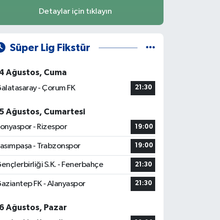
Detaylar için tıklayın
Süper Lig Fikstür
4 Ağustos, Cuma
alatasaray - Çorum FK
21:30
5 Ağustos, Cumartesi
onyaspor - Rizespor
19:00
asımpaşa - Trabzonspor
19:00
ençlerbirliği S.K. - Fenerbahçe
21:30
aziantep FK - Alanyaspor
21:30
6 Ağustos, Pazar