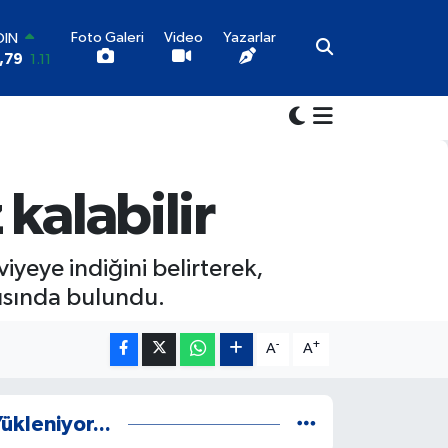
OIN
Foto Galeri
Video
Yazarlar
,79
1.11
AR
36
0.18
RO
10
0.32
LİN
11
0.38
kalabilir
ALTIN
55
0.03
100
9
-14
iyeye indiğini belirterek,
rısında bulundu.
-
+
A
A
ükleniyor...