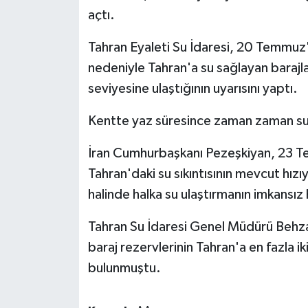
açtı.
Tahran Eyaleti Su İdaresi, 20 Temmuz'd
nedeniyle Tahran'a su sağlayan barajla
seviyesine ulaştığının uyarısını yaptı.
Kentte yaz süresince zaman zaman su k
İran Cumhurbaşkanı Pezeşkiyan, 23 Te
Tahran'daki su sıkıntısının mevcut hı
halinde halka su ulaştırmanın imkansız 
Tahran Su İdaresi Genel Müdürü Behza
baraj rezervlerinin Tahran'a en fazla i
bulunmuştu.