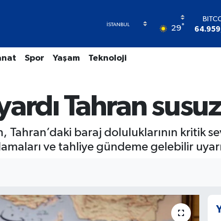
BITC
64.959
°
29
DOL
47,74
EU
anat
Spor
Yaşam
Teknoloji
55,25
STER
64,48
ardı Tahran susuz 
GRAM 
6660.
BİST
13.77
Tahran’daki baraj doluluklarının kritik sev
lamaları ve tahliye gündeme gelebilir uya
Y