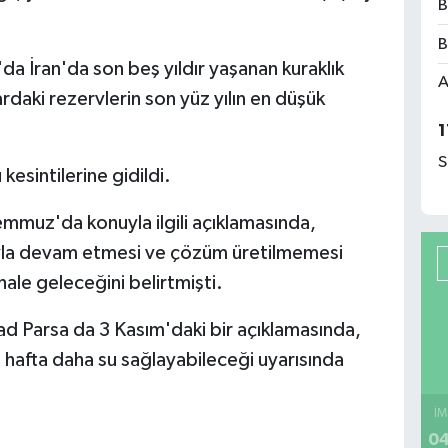
B
B
a İran'da son beş yıldır yaşanan kuraklık
A
rdaki rezervlerin son yüz yılın en düşük
1
S
esintilerine gidildi.
mmuz'da konuyla ilgili açıklamasında,
zıyla devam etmesi ve çözüm üretilmemesi
hale geleceğini belirtmişti.
d Parsa da 3 Kasım'daki bir açıklamasında,
ki hafta daha su sağlayabileceği uyarısında
İM
04