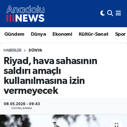
Hava Durumu
Gündem
Dünya
Ekonomi
Kültür-Sanat
Spor
Trafik Durumu
Süper Lig Puan Durumu ve Fikstür
HABERLER
DÜNYA
Riyad, hava sahasının
Tüm Manşetler
saldırı amaçlı
kullanılmasına izin
Son Dakika Haberleri
vermeyecek
Haber Arşivi
08.05.2026 - 09:43
YAYINLANMA