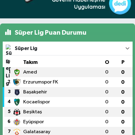
Süper Lig Puan Durumu
Süper Lig
#
Takım
O
P
1
Amed
0
0
2
Erzurumspor FK
0
0
3
Başakşehir
0
0
4
Kocaelispor
0
0
5
Beşiktaş
0
0
6
Eyüpspor
0
0
7
Galatasaray
0
0