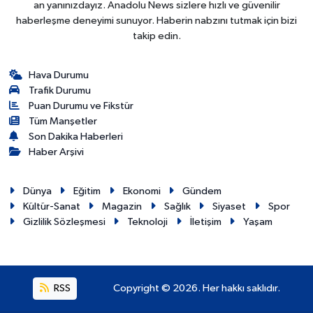
an yanınızdayız. Anadolu News sizlere hızlı ve güvenilir
haberleşme deneyimi sunuyor. Haberin nabzını tutmak için bizi
takip edin.
Hava Durumu
Trafik Durumu
Puan Durumu ve Fikstür
Tüm Manşetler
Son Dakika Haberleri
Haber Arşivi
Dünya
Eğitim
Ekonomi
Gündem
Kültür-Sanat
Magazin
Sağlık
Siyaset
Spor
Gizlilik Sözleşmesi
Teknoloji
İletişim
Yaşam
RSS
Copyright © 2026. Her hakkı saklıdır.