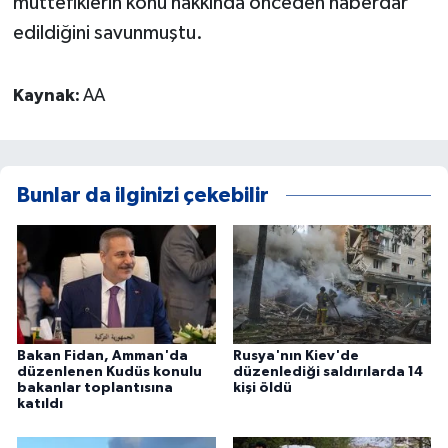
müttefiklerin konu hakkında önceden haberdar
edildiğini savunmuştu.
Kaynak:
AA
Bunlar da ilginizi çekebilir
Bakan Fidan, Amman'da
Rusya'nın Kiev'de
düzenlenen Kudüs konulu
düzenlediği saldırılarda 14
bakanlar toplantısına
kişi öldü
katıldı