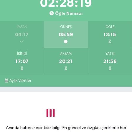
02:28:19
Öğle Namazı
İMSAK
GÜNEŞ
ÖĞLE
04:17
05:59
13:15
İKINDI
AKŞAM
YATSI
17:07
20:21
21:56
Aylık Vakitler
Anında haber, kesintisiz bilgi! En güncel ve özgün içeriklerle her