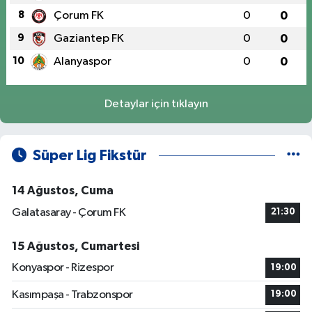
8
Çorum FK
0
0
9
Gaziantep FK
0
0
10
Alanyaspor
0
0
Detaylar için tıklayın
Süper Lig Fikstür
14 Ağustos, Cuma
Galatasaray - Çorum FK
21:30
15 Ağustos, Cumartesi
Konyaspor - Rizespor
19:00
Kasımpaşa - Trabzonspor
19:00