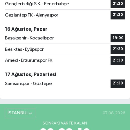
Gençlerbirliği S.K. - Fenerbahçe
21:30
Gaziantep FK - Alanyaspor
21:30
16 Ağustos, Pazar
Başakşehir - Kocaelispor
19:00
Beşiktaş - Eyüpspor
21:30
Amed - Erzurumspor FK
21:30
17 Ağustos, Pazartesi
Samsunspor - Göztepe
21:30
İSTANBUL
07.08.2026
SONRAKI VAKTE KALAN