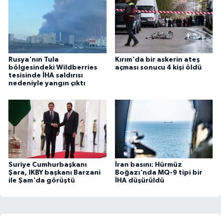
Rusya'nın Tula
Kırım'da bir askerin ateş
bölgesindeki Wildberries
açması sonucu 4 kişi öldü
tesisinde İHA saldırısı
nedeniyle yangın çıktı
Suriye Cumhurbaşkanı
İran basını: Hürmüz
Şara, IKBY başkanı Barzani
Boğazı'nda MQ-9 tipi bir
ile Şam'da görüştü
İHA düşürüldü