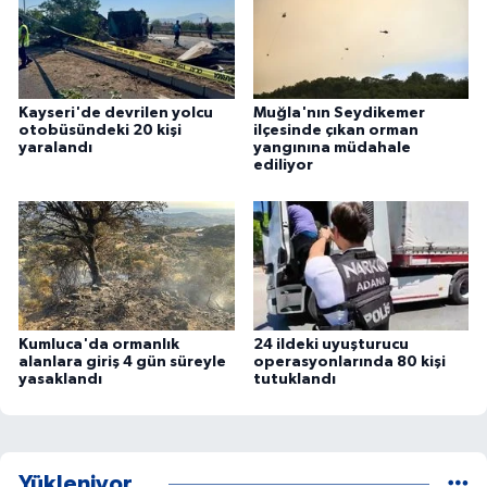
Kayseri'de devrilen yolcu
Muğla'nın Seydikemer
otobüsündeki 20 kişi
ilçesinde çıkan orman
yaralandı
yangınına müdahale
ediliyor
Kumluca'da ormanlık
24 ildeki uyuşturucu
alanlara giriş 4 gün süreyle
operasyonlarında 80 kişi
yasaklandı
tutuklandı
Yükleniyor...