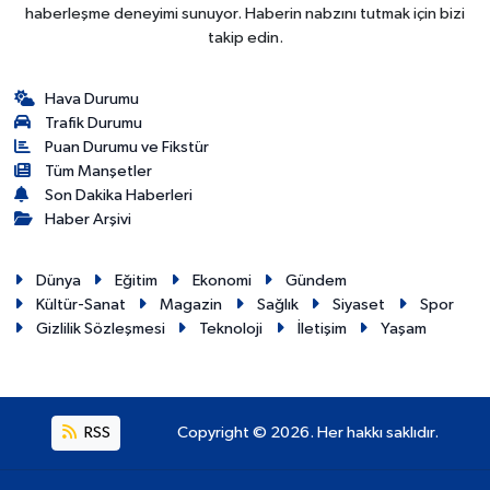
haberleşme deneyimi sunuyor. Haberin nabzını tutmak için bizi
takip edin.
Hava Durumu
Trafik Durumu
Puan Durumu ve Fikstür
Tüm Manşetler
Son Dakika Haberleri
Haber Arşivi
Dünya
Eğitim
Ekonomi
Gündem
Kültür-Sanat
Magazin
Sağlık
Siyaset
Spor
Gizlilik Sözleşmesi
Teknoloji
İletişim
Yaşam
RSS
Copyright © 2026. Her hakkı saklıdır.