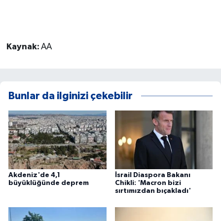
Kaynak:
AA
Bunlar da ilginizi çekebilir
Akdeniz'de 4,1
İsrail Diaspora Bakanı
büyüklüğünde deprem
Chikli: 'Macron bizi
sırtımızdan bıçakladı'