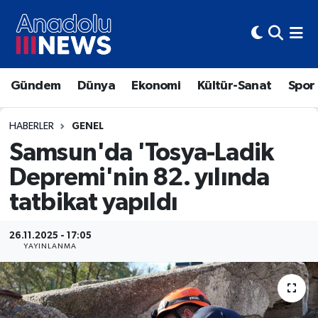
Hava Durumu
Gündem
Dünya
Ekonomi
Kültür-Sanat
Spor
Trafik Durumu
Süper Lig Puan Durumu ve Fikstür
HABERLER
GENEL
Samsun'da 'Tosya-Ladik
Tüm Manşetler
Depremi'nin 82. yılında
tatbikat yapıldı
Son Dakika Haberleri
Haber Arşivi
26.11.2025 - 17:05
YAYINLANMA