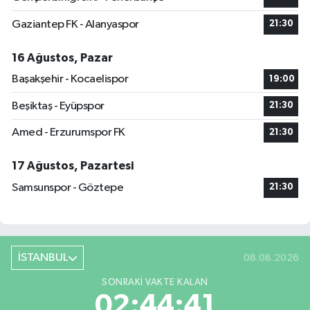
Gaziantep FK - Alanyaspor
21:30
16 Ağustos, Pazar
Başakşehir - Kocaelispor
19:00
Beşiktaş - Eyüpspor
21:30
Amed - Erzurumspor FK
21:30
17 Ağustos, Pazartesi
Samsunspor - Göztepe
21:30
İSTANBUL
08.08.2026
SONRAKI VAKTE KALAN
02:44:40