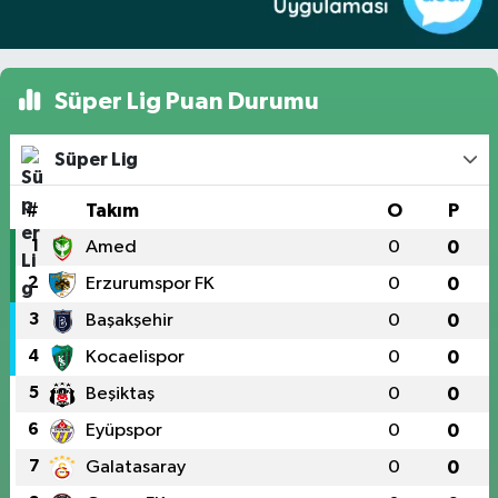
Süper Lig Puan Durumu
Süper Lig
#
Takım
O
P
1
Amed
0
0
2
Erzurumspor FK
0
0
3
Başakşehir
0
0
4
Kocaelispor
0
0
5
Beşiktaş
0
0
6
Eyüpspor
0
0
7
Galatasaray
0
0