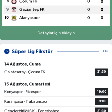
8
Çorum FK
0
0
9
Gaziantep FK
0
0
10
Alanyaspor
0
0
Detaylar için tıklayın
Süper Lig Fikstür
14 Ağustos, Cuma
Galatasaray - Çorum FK
21:30
15 Ağustos, Cumartesi
Konyaspor - Rizespor
19:00
Kasımpaşa - Trabzonspor
19:00
Gençlerbirliği S.K. - Fenerbahçe
21:30