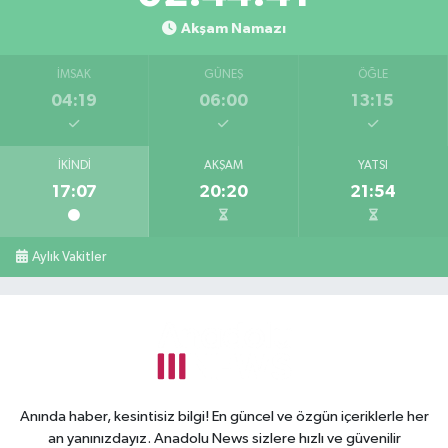
Akşam Namazı
İMSAK
GÜNEŞ
ÖĞLE
04:19
06:00
13:15
İKINDI
AKŞAM
YATSI
17:07
20:20
21:54
Aylık Vakitler
Anında haber, kesintisiz bilgi! En güncel ve özgün içeriklerle her
an yanınızdayız. Anadolu News sizlere hızlı ve güvenilir