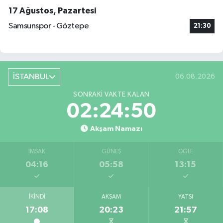
17 Ağustos, Pazartesi
Samsunspor - Göztepe
21:30
İSTANBUL
06.08.2026
SONRAKI VAKTE KALAN
02:24:49
Akşam Namazı
İMSAK
GÜNEŞ
ÖĞLE
04:16
05:58
13:15
İKINDI
AKŞAM
YATSI
17:08
20:23
21:57