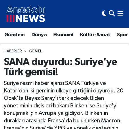
Hava Durumu
Gündem
Dünya
Ekonomi
Kültür-Sanat
Spor
Trafik Durumu
Süper Lig Puan Durumu ve Fikstür
HABERLER
GENEL
SANA duyurdu: Suriye'ye
Tüm Manşetler
Türk gemisi!
Son Dakika Haberleri
Suriye resmi haber ajansı SANA Türkiye ve
Katar'dan iki geminin ülkeye gittiğini duyurdu. 20
Haber Arşivi
Ocak'ta Beyaz Saray'ı terk edecek Biden
yönetiminin dışişleri bakanı Blinken ise Suriye'yi
konuşmak için Avrupa'ya gidiyor. Blinken'ın
durakları arasında Fransa'da bulunurken Macron,
Fransa'nın Suriye’de YPG’ye yönelik desteğinin