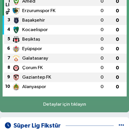
1
Amed
0
0
2
Erzurumspor FK
0
0
3
Başakşehir
0
0
4
Kocaelispor
0
0
5
Beşiktaş
0
0
6
Eyüpspor
0
0
7
Galatasaray
0
0
8
Çorum FK
0
0
9
Gaziantep FK
0
0
10
Alanyaspor
0
0
Detaylar için tıklayın
Süper Lig Fikstür