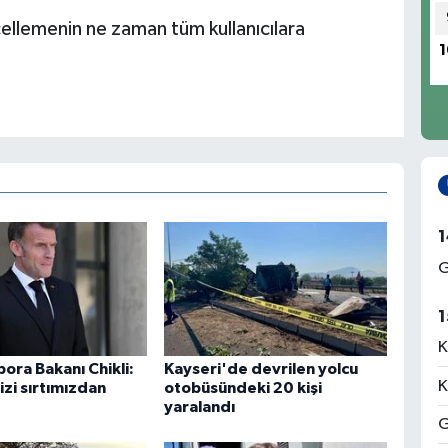
ellemenin ne zaman tüm kullanıcılara
1
1
G
1
K
spora Bakanı Chikli:
Kayseri'de devrilen yolcu
K
zi sırtımızdan
otobüsündeki 20 kişi
yaralandı
G