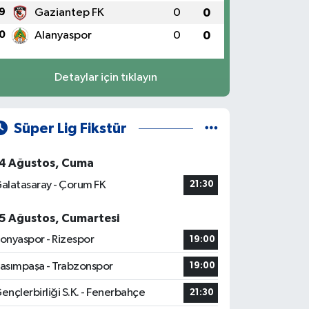
9
Gaziantep FK
0
0
0
Alanyaspor
0
0
Detaylar için tıklayın
Süper Lig Fikstür
4 Ağustos, Cuma
alatasaray - Çorum FK
21:30
5 Ağustos, Cumartesi
onyaspor - Rizespor
19:00
asımpaşa - Trabzonspor
19:00
ençlerbirliği S.K. - Fenerbahçe
21:30