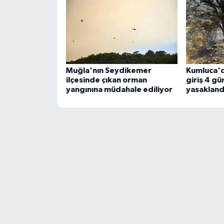
Muğla'nın Seydikemer
Kumluca'd
ilçesinde çıkan orman
giriş 4 gü
yangınına müdahale ediliyor
yasakland