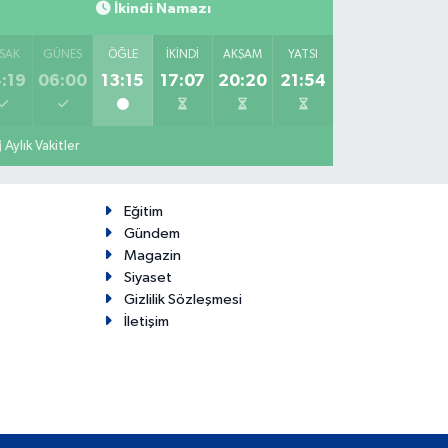
İkindi Namazı
SAK
GÜNEŞ
ÖĞLE
İKINDI
AKŞAM
YATSI
:19
06:00
13:15
17:07
20:20
21:54
Aylık Vakitler
Eğitim
Gündem
Magazin
Siyaset
Gizlilik Sözleşmesi
İletişim