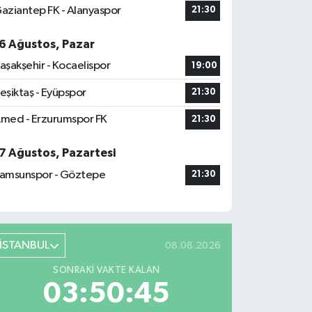
aziantep FK - Alanyaspor
21:30
6 Ağustos, Pazar
aşakşehir - Kocaelispor
19:00
eşiktaş - Eyüpspor
21:30
med - Erzurumspor FK
21:30
7 Ağustos, Pazartesi
amsunspor - Göztepe
21:30
İSTANBUL
08.08.2026
SONRAKI VAKTE KALAN
03:50:44