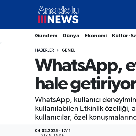
Hava Durumu
Gündem
Dünya
Ekonomi
Kültür-S
Trafik Durumu
HABERLER
GENEL
Süper Lig Puan Durumu ve Fikstür
WhatsApp, et
Tüm Manşetler
hale getiriyor
Son Dakika Haberleri
WhatsApp, kullanıcı deneyimin
Haber Arşivi
kullanılabilen Etkinlik özelliği,
kullanıcılar, özel konuşmaların
04.02.2025 - 17:11
YAYINLANMA