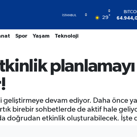
BITCO
°
29
64.944,
DOL
47,743
anat
Spor
Yaşam
Teknoloji
EUR
55,251
STERL
64,481
kinlik planlamayı
GRAM A
6660.5
BİST1
!
13.77
i geliştirmeye devam ediyor. Daha önce ya
 artık birebir sohbetlerde de aktif hale geliy
da doğrudan etkinlik oluşturabilecek. İşte