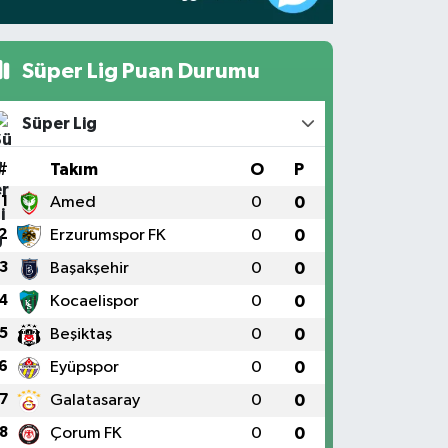
Süper Lig Puan Durumu
Süper Lig
#
Takım
O
P
1
Amed
0
0
2
Erzurumspor FK
0
0
3
Başakşehir
0
0
4
Kocaelispor
0
0
5
Beşiktaş
0
0
6
Eyüpspor
0
0
7
Galatasaray
0
0
8
Çorum FK
0
0