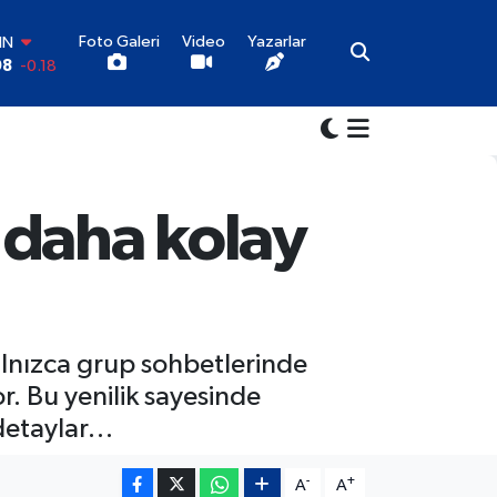
Foto Galeri
Video
Yazarlar
IN
08
-0.18
AR
6
0.18
O
0
0.32
İN
1
0.38
 daha kolay
LTIN
5
0.03
00
9
-14
lnızca grup sohbetlerinde
or. Bu yenilik sayesinde
 detaylar…
-
+
A
A