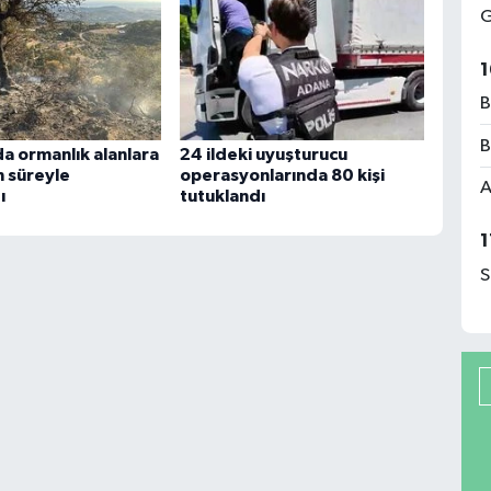
G
1
B
B
a ormanlık alanlara
24 ildeki uyuşturucu
n süreyle
operasyonlarında 80 kişi
A
ı
tutuklandı
1
S