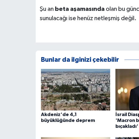
Şu an
beta aşamasında
olan bu günc
sunulacağı ise henüz netleşmiş değil.
Bunlar da ilginizi çekebilir
Akdeniz'de 4,1
İsrail Dia
büyüklüğünde deprem
'Macron bi
bıçakladı'