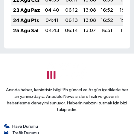
22 Ağu Cts
04:39
06:11
13:08
16:53
19:55
23 Ağu Paz
04:40
06:12
13:08
16:52
19:54
24 Ağu Pts
04:41
06:13
13:08
16:52
19:52
25 Ağu Sal
04:43
06:14
13:07
16:51
19:51
Anında haber, kesintisiz bilgi! En güncel ve özgün içeriklerle her
an yanınızdayız. Anadolu News sizlere hızlı ve güvenilir
haberleşme deneyimi sunuyor. Haberin nabzını tutmak için bizi
takip edin.
Hava Durumu
Trafik Durumu