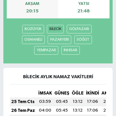
AKŞAM
YATSI
20:15
21:48
BOZÜYÜK
BİLECİK
GÖLPAZARI
OSMANELİ
PAZARYERİ
SÖĞÜT
YENİPAZAR
İNHİSAR
BİLECİK AYLIK NAMAZ VAKITLERI
İMSAK
GÜNEŞ
ÖĞLE
İKINDI
AKŞA
25 Tem Cts
03:59
05:45
13:12
17:06
20:29
26 Tem Paz
04:00
05:45
13:12
17:06
20:28