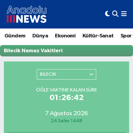
Hava Durumu
Gündem
Dünya
Ekonomi
Kültür-Sanat
Spor
Trafik Durumu
Bilecik Namaz Vakitleri
Süper Lig Puan Durumu ve Fikstür
Tüm Manşetler
BİLECİK
Son Dakika Haberleri
ÖĞLE VAKTINE KALAN SÜRE
01:26:42
Haber Arşivi
7 Ağustos 2026
24 Safer 1448