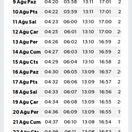
9 Ağu Paz
04:20
05:58
13:11
17:01
20:13
10 Ağu Pts
04:22
05:59
13:11
17:01
20:12
11 Ağu Sal
04:23
06:00
13:10
17:00
20:10
12 Ağu Çar
04:25
06:01
13:10
17:00
20:09
13 Ağu Per
04:26
06:02
13:10
16:59
20:08
14 Ağu Cum
04:27
06:03
13:10
16:59
20:07
15 Ağu Cts
04:29
06:04
13:10
16:58
20:05
16 Ağu Paz
04:30
06:05
13:09
16:57
20:04
17 Ağu Pts
04:32
06:06
13:09
16:57
20:03
18 Ağu Sal
04:33
06:07
13:09
16:56
20:01
19 Ağu Çar
04:34
06:08
13:09
16:55
20:00
20 Ağu Per
04:36
06:09
13:09
16:55
19:58
21 Ağu Cum
04:37
06:10
13:08
16:54
19:57