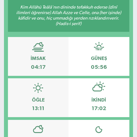
Kim Allâhü Teâlâ'nın dininde tefakkuh ederse (dînî
ilimleri öğrenirse) Allah Azze ve Celle, ona (her işinde)
kâfidir ve onu, hiç ummadığı yerden rızıklandırıverir.
(Hadis-i şerif)
İMSAK
GÜNEŞ
04:17
05:56
ÖĞLE
İKINDI
13:11
17:02