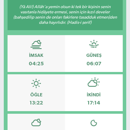
(Yâ Ali!) Allâh'a yemin olsun ki tek bir kişinin senin
vasıtanla hidâyete ermesi, senin için kızıl develer
(bahşedilip senin de onları fakirlere tasadduk etmen)den
daha hayırlıdır. (Hadis-i şerif)
İMSAK
GÜNEŞ
04:25
06:07
ÖĞLE
İKINDI
13:22
17:14