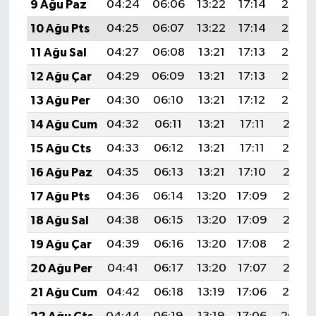
9 Ağu Paz
04:24
06:06
13:22
17:14
20:27
10 Ağu Pts
04:25
06:07
13:22
17:14
20:26
11 Ağu Sal
04:27
06:08
13:21
17:13
20:25
12 Ağu Çar
04:29
06:09
13:21
17:13
20:23
13 Ağu Per
04:30
06:10
13:21
17:12
20:22
14 Ağu Cum
04:32
06:11
13:21
17:11
20:21
15 Ağu Cts
04:33
06:12
13:21
17:11
20:19
16 Ağu Paz
04:35
06:13
13:21
17:10
20:18
17 Ağu Pts
04:36
06:14
13:20
17:09
20:16
18 Ağu Sal
04:38
06:15
13:20
17:09
20:15
19 Ağu Çar
04:39
06:16
13:20
17:08
20:13
20 Ağu Per
04:41
06:17
13:20
17:07
20:12
21 Ağu Cum
04:42
06:18
13:19
17:06
20:10