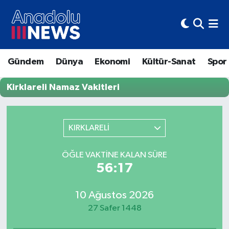
Hava Durumu
Gündem
Dünya
Ekonomi
Kültür-Sanat
Spor
Trafik Durumu
Kirklareli Namaz Vakitleri
Süper Lig Puan Durumu ve Fikstür
Tüm Manşetler
KIRKLARELİ
Son Dakika Haberleri
ÖĞLE VAKTINE KALAN SÜRE
56:17
Haber Arşivi
10 Ağustos 2026
27 Safer 1448