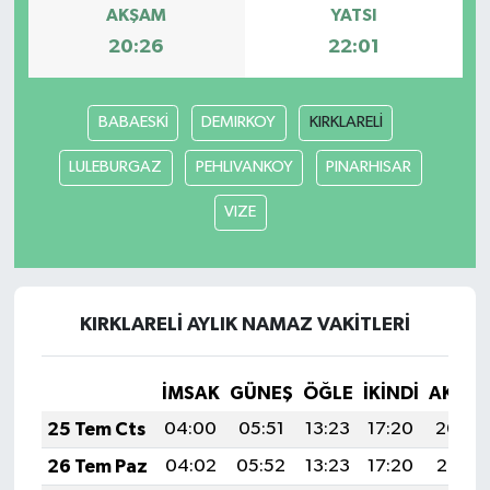
AKŞAM
YATSI
20:26
22:01
BABAESKİ
DEMIRKOY
KIRKLARELİ
LULEBURGAZ
PEHLIVANKOY
PINARHISAR
VIZE
KIRKLARELİ AYLIK NAMAZ VAKITLERI
İMSAK
GÜNEŞ
ÖĞLE
İKINDI
AKŞA
25 Tem Cts
04:00
05:51
13:23
17:20
20:44
26 Tem Paz
04:02
05:52
13:23
17:20
20:43