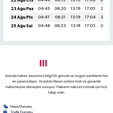
22 Ağu Cts
04:44
06:19
13:19
17:06
20:09
23 Ağu Paz
04:45
06:20
13:19
17:05
20:07
24 Ağu Pts
04:47
06:21
13:19
17:04
20:06
25 Ağu Sal
04:48
06:23
13:18
17:03
20:04
Anında haber, kesintisiz bilgi! En güncel ve özgün içeriklerle her
an yanınızdayız. Anadolu News sizlere hızlı ve güvenilir
haberleşme deneyimi sunuyor. Haberin nabzını tutmak için bizi
takip edin.
Hava Durumu
Trafik Durumu