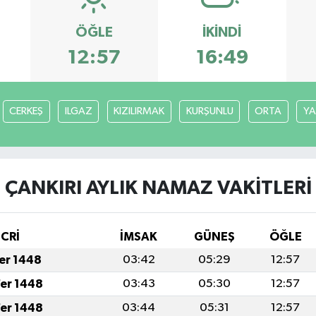
ÖĞLE
İKINDI
12:57
16:49
CERKEŞ
ILGAZ
KIZILIRMAK
KURŞUNLU
ORTA
YA
ÇANKIRI AYLIK NAMAZ VAKITLERI
İCRİ
İMSAK
GÜNEŞ
ÖĞLE
fer 1448
03:42
05:29
12:57
fer 1448
03:43
05:30
12:57
fer 1448
03:44
05:31
12:57