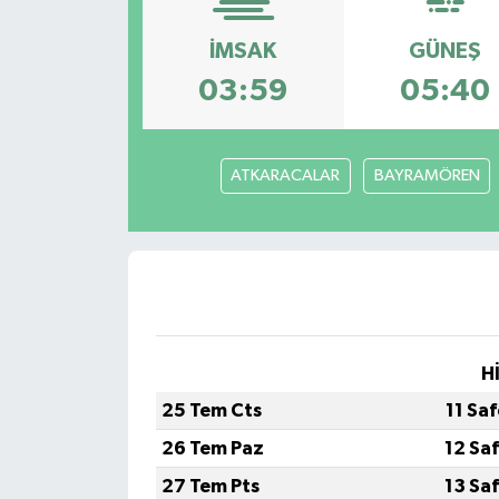
İMSAK
GÜNEŞ
03:59
05:40
ATKARACALAR
BAYRAMÖREN
H
25 Tem Cts
11 Sa
26 Tem Paz
12 Sa
27 Tem Pts
13 Sa