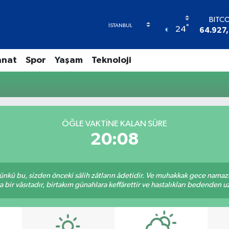
BITC
°
24
64.927
DOL
47,597
anat
Spor
Yaşam
Teknoloji
EUR
55,133
STER
64,253
GRAM A
6527.8
ÖĞLE VAKTINE KALAN SÜRE
BİST
20:08
13.7
kü bu, sizden önceki sâlih zâtların âdetidir. Ve muhakkak gece namazı,
r vâsıtadır, birtakım günahlara keffârettir ve hastalıkları bedenden uzak