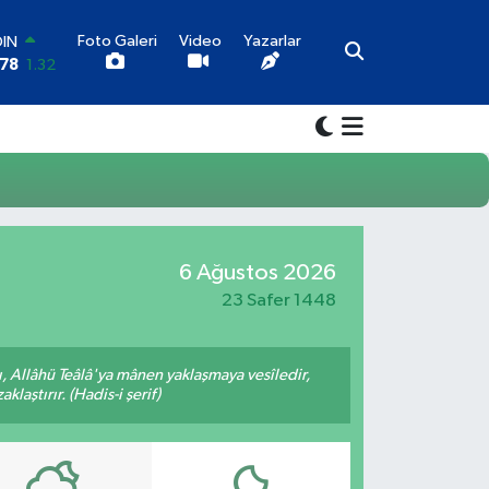
Foto Galeri
Video
Yazarlar
OIN
,78
1.32
AR
1
0.05
O
6
0.18
LİN
4
0.22
LTIN
5
0.54
6 Ağustos 2026
100
03
11
23 Safer 1448
 Allâhü Teâlâ'ya mânen yaklaşmaya vesîledir,
laştırır. (Hadis-i şerif)