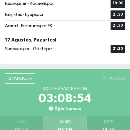
Başakşehir - Kocaelispor
19:00
Beşiktaş - Eyüpspor
21:30
Amed - Erzurumspor FK
21:30
17 Ağustos, Pazartesi
Samsunspor - Göztepe
21:30
İSTANBUL
07.08.2026
SONRAKI VAKTE KALAN
03:08:53
Öğle Namazı
İMSAK
GÜNEŞ
ÖĞLE
04:17
05:59
13:15