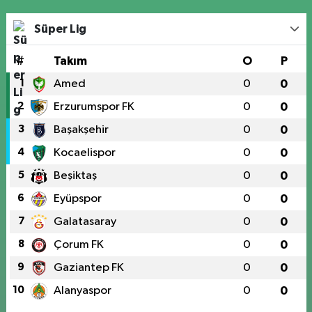
Süper Lig
#
Takım
O
P
1
Amed
0
0
2
Erzurumspor FK
0
0
3
Başakşehir
0
0
4
Kocaelispor
0
0
5
Beşiktaş
0
0
6
Eyüpspor
0
0
7
Galatasaray
0
0
8
Çorum FK
0
0
9
Gaziantep FK
0
0
10
Alanyaspor
0
0