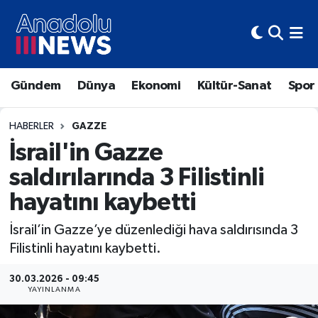
Hava Durumu
Gündem
Dünya
Ekonomi
Kültür-Sanat
Spor
Trafik Durumu
Süper Lig Puan Durumu ve Fikstür
HABERLER
GAZZE
İsrail'in Gazze
Tüm Manşetler
saldırılarında 3 Filistinli
hayatını kaybetti
Son Dakika Haberleri
İsrail’in Gazze’ye düzenlediği hava saldırısında 3
Haber Arşivi
Filistinli hayatını kaybetti.
30.03.2026 - 09:45
YAYINLANMA