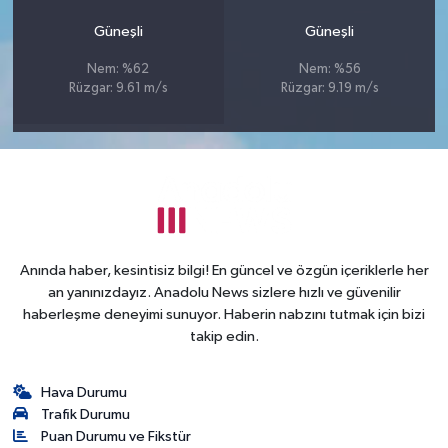
Güneşli
Güneşli
Nem: %62
Nem: %56
Rüzgar: 9.61 m/s
Rüzgar: 9.19 m/s
Anında haber, kesintisiz bilgi! En güncel ve özgün içeriklerle her
an yanınızdayız. Anadolu News sizlere hızlı ve güvenilir
haberleşme deneyimi sunuyor. Haberin nabzını tutmak için bizi
takip edin.
Hava Durumu
Trafik Durumu
Puan Durumu ve Fikstür