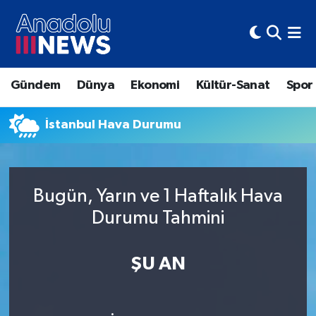
Hava Durumu
Gündem
Dünya
Ekonomi
Kültür-Sanat
Spor
Trafik Durumu
İstanbul Hava Durumu
Süper Lig Puan Durumu ve Fikstür
Tüm Manşetler
Bugün, Yarın ve 1 Haftalık Hava
Son Dakika Haberleri
Durumu Tahmini
Haber Arşivi
ŞU AN