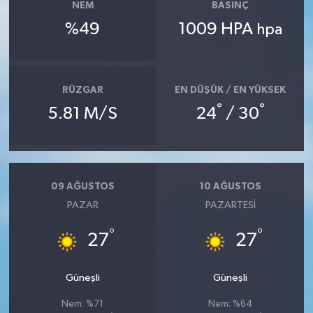
NEM
BASINÇ
%49
1009 HPA
hpa
RÜZGAR
EN DÜŞÜK / EN YÜKSEK
°
°
5.81 M/S
24
/ 30
09 AĞUSTOS
10 AĞUSTOS
PAZAR
PAZARTESI
°
°
27
27
Güneşli
Güneşli
Nem: %71
Nem: %64