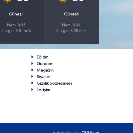
Güneşli
Güneşli
Nem: %65
Nem: %64
Rüzgar: 8.61 m/s
Rüzgar: 8.39 m/s
Eğitim
Gündem
Magazin
Siyaset
Gizlilik Sözleşmesi
İletişim
Haber Yazılımı:
TE Bilişim