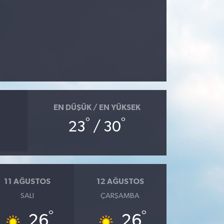
EN DÜŞÜK / EN YÜKSEK
°
°
23
/ 30
11 AĞUSTOS
12 AĞUSTOS
SALI
ÇARŞAMBA
°
°
26
26