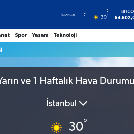
BITCO
°
30
64.602,
DOL
47,600
anat
Spor
Yaşam
Teknoloji
EUR
55,025
u
STERL
64,23
GRAM A
6513.9
BİST1
arın ve 1 Haftalık Hava Durum
13.76
İstanbul
°
30