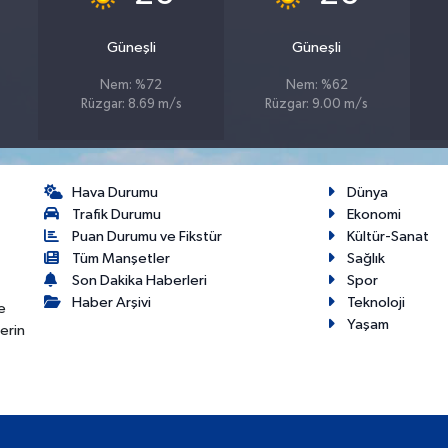
Güneşli
Güneşli
Nem: %72
Nem: %62
Rüzgar: 8.69 m/s
Rüzgar: 9.00 m/s
Hava Durumu
Dünya
Trafik Durumu
Ekonomi
Puan Durumu ve Fikstür
Kültür-Sanat
Tüm Manşetler
Sağlık
Son Dakika Haberleri
Spor
Haber Arşivi
Teknoloji
e
Yaşam
erin