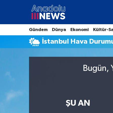
Hava Durumu
Gündem
Dünya
Ekonomi
Kültür-S
Trafik Durumu
İstanbul Hava Durum
Süper Lig Puan Durumu ve Fikstür
Tüm Manşetler
Bugün, Y
Son Dakika Haberleri
Haber Arşivi
ŞU AN