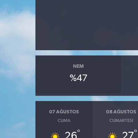
NEM
%47
07 AĞUSTOS
08 AĞUSTOS
CUMA
CUMARTESI
°
°
26
27