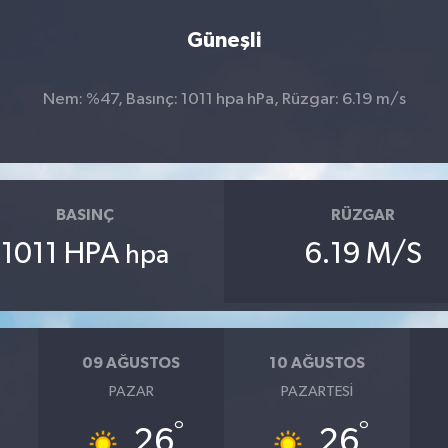
Güneşli
Nem: %47, Basınç: 1011 hpa hPa, Rüzgar: 6.19 m/s
BASINÇ
RÜZGAR
1011 HPA
6.19 M/S
hpa
09 AĞUSTOS
10 AĞUSTOS
PAZAR
PAZARTESI
°
°
26
26