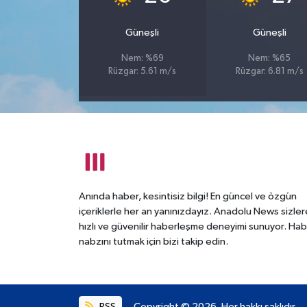
Güneşli
Güneşli
Nem: %69
Nem: %65
Rüzgar: 5.61 m/s
Rüzgar: 6.81 m/s
Anında haber, kesintisiz bilgi! En güncel ve özgün
içeriklerle her an yanınızdayız. Anadolu News sizler
hızlı ve güvenilir haberleşme deneyimi sunuyor. Hab
nabzını tutmak için bizi takip edin.
RSS
Copyright © 2026. Her hakkı saklıdır.