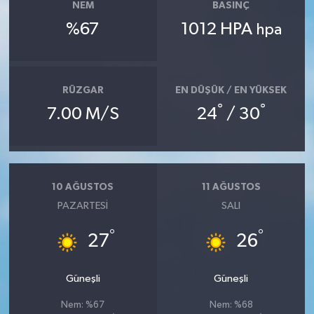
NEM
BASINÇ
%67
1012 HPA
hpa
RÜZGAR
EN DÜŞÜK / EN YÜKSEK
°
°
7.00 M/S
24
/ 30
10 AĞUSTOS
11 AĞUSTOS
PAZARTESI
SALI
°
°
27
26
Güneşli
Güneşli
Nem: %67
Nem: %68