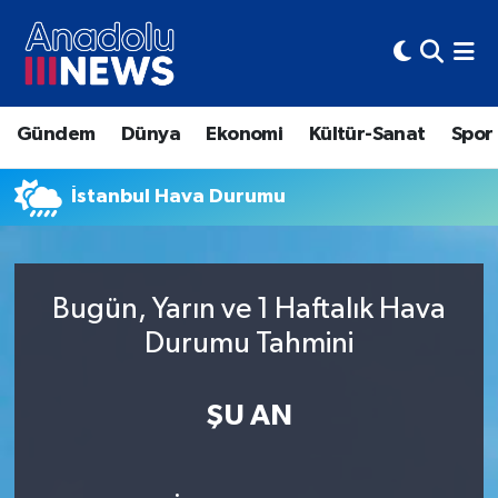
Hava Durumu
Gündem
Dünya
Ekonomi
Kültür-Sanat
Spor
Trafik Durumu
İstanbul Hava Durumu
Süper Lig Puan Durumu ve Fikstür
Tüm Manşetler
Bugün, Yarın ve 1 Haftalık Hava
Son Dakika Haberleri
Durumu Tahmini
Haber Arşivi
ŞU AN