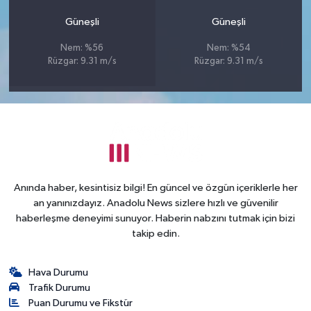
Güneşli
Güneşli
Nem: %56
Nem: %54
Rüzgar: 9.31 m/s
Rüzgar: 9.31 m/s
Anında haber, kesintisiz bilgi! En güncel ve özgün içeriklerle her
an yanınızdayız. Anadolu News sizlere hızlı ve güvenilir
haberleşme deneyimi sunuyor. Haberin nabzını tutmak için bizi
takip edin.
Hava Durumu
Trafik Durumu
Puan Durumu ve Fikstür