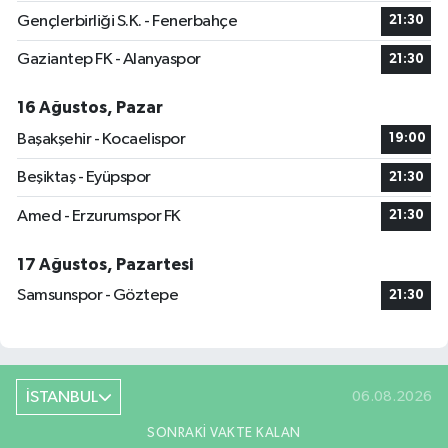
Gençlerbirliği S.K. - Fenerbahçe
21:30
Gaziantep FK - Alanyaspor
21:30
16 Ağustos, Pazar
Başakşehir - Kocaelispor
19:00
Beşiktaş - Eyüpspor
21:30
Amed - Erzurumspor FK
21:30
17 Ağustos, Pazartesi
Samsunspor - Göztepe
21:30
İSTANBUL
06.08.2026
SONRAKI VAKTE KALAN