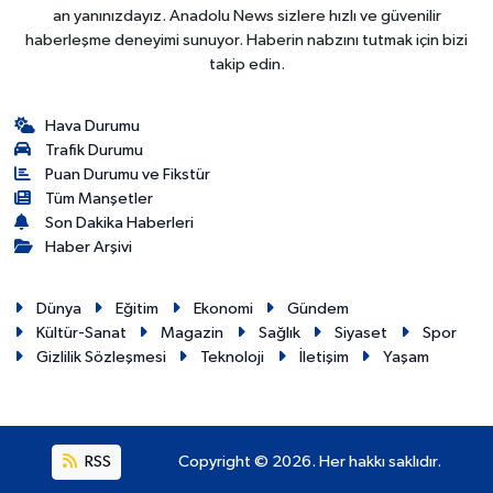
an yanınızdayız. Anadolu News sizlere hızlı ve güvenilir
haberleşme deneyimi sunuyor. Haberin nabzını tutmak için bizi
takip edin.
Hava Durumu
Trafik Durumu
Puan Durumu ve Fikstür
Tüm Manşetler
Son Dakika Haberleri
Haber Arşivi
Dünya
Eğitim
Ekonomi
Gündem
Kültür-Sanat
Magazin
Sağlık
Siyaset
Spor
Gizlilik Sözleşmesi
Teknoloji
İletişim
Yaşam
RSS
Copyright © 2026. Her hakkı saklıdır.