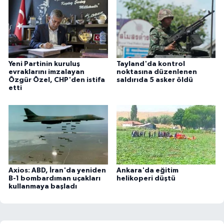
Yeni Partinin kuruluş
Tayland'da kontrol
evraklarını imzalayan
noktasına düzenlenen
Özgür Özel, CHP'den istifa
saldırıda 5 asker öldü
etti
Axios: ABD, İran'da yeniden
Ankara'da eğitim
B-1 bombardıman uçakları
helikoperi düştü
kullanmaya başladı