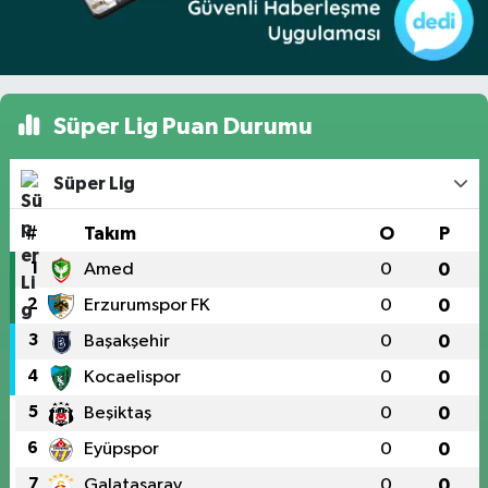
Süper Lig Puan Durumu
Süper Lig
#
Takım
O
P
1
Amed
0
0
2
Erzurumspor FK
0
0
3
Başakşehir
0
0
4
Kocaelispor
0
0
5
Beşiktaş
0
0
6
Eyüpspor
0
0
7
Galatasaray
0
0