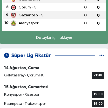
8
Çorum FK
0
0
9
Gaziantep FK
0
0
10
Alanyaspor
0
0
Detaylar için tıklayın
Süper Lig Fikstür
14 Ağustos, Cuma
Galatasaray - Çorum FK
21:30
15 Ağustos, Cumartesi
Konyaspor - Rizespor
19:00
Kasımpaşa - Trabzonspor
19:00