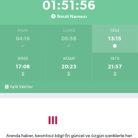
01:51:55
İkindi Namazı
İMSAK
GÜNEŞ
ÖĞLE
04:16
05:58
13:15
İKINDI
AKŞAM
YATSI
17:08
20:23
21:57
Aylık Vakitler
Anında haber, kesintisiz bilgi! En güncel ve özgün içeriklerle her