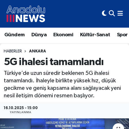
Hava Durumu
Gündem
Dünya
Ekonomi
Kültür-Sanat
Spor
Trafik Durumu
Süper Lig Puan Durumu ve Fikstür
HABERLER
ANKARA
5G ihalesi tamamlandı
Tüm Manşetler
Türkiye’de uzun süredir beklenen 5G ihalesi
tamamlandı. İhaleyle birlikte yüksek hız, düşük
Son Dakika Haberleri
gecikme ve geniş kapsama alanı sağlayacak yeni
Haber Arşivi
nesil iletişim dönemi resmen başlıyor.
16.10.2025 - 15:00
YAYINLANMA